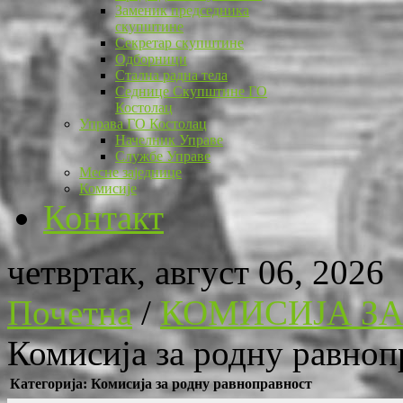
Заменик председника
скупштине
Секретар скупштине
Одборници
Стална радна тела
Седнице Скупштине ГО
Костолац
Управа ГО Костолац
Начелник Управе
Службе Управе
Месне заједнице
Комисије
Контакт
четвртак, август 06, 2026
Почетна
/
КОМИСИЈА ЗА
Комисија за родну равноп
Категорија: Комисија за родну равноправност