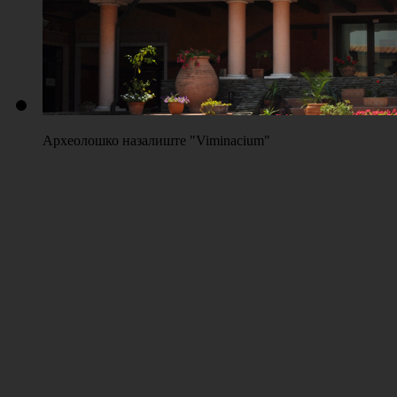
Археолошко назалиште "Viminacium"