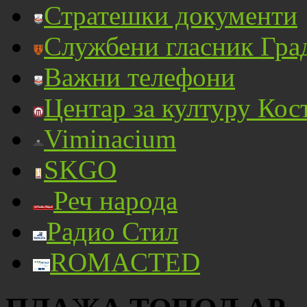
Стратешки документи
Службени гласник Гра
Важни телефони
Центар за културу Кос
Viminacium
SKGO
Реч народа
Радио Стил
ROMACTED