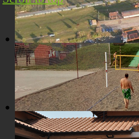
Плажа "Топољар" - Поглед из ваздуха
Плажа "Топољар" - Терени на песку