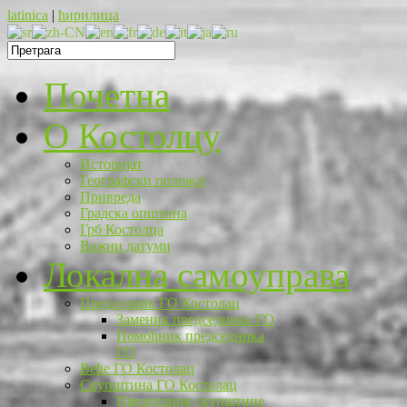
latinica
|
ћирилица
Почетна
O Костолцу
Историјат
Географски положај
Привреда
Градска општина
Грб Костолца
Важни датуми
Локална самоуправа
Председник ГО Костолац
Заменик председника ГО
Помоћник председника
ГО
Веће ГО Костолац
Скупштина ГО Костолац
Председник скупштине