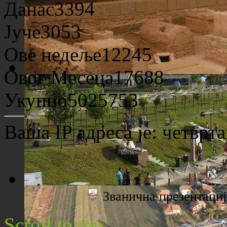
Данас
3394
Јуче
3053
Ове недеље
12245
Овог Месеца
17688
Археолошко налазиште "Viminacium"
Укупно
5025753
Ваша IP адреса је:
четврта
Званична презентац
Плажа "Топољар" - Поглед са торња
Scroll to top