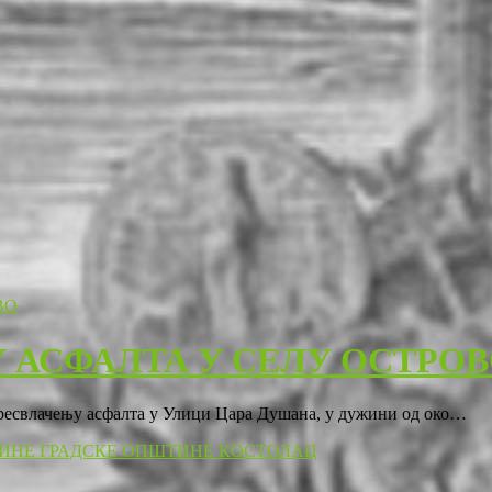
 АСФАЛТА У СЕЛУ ОСТРО
пресвлачењу асфалта у Улици Цара Душана, у дужини од око…