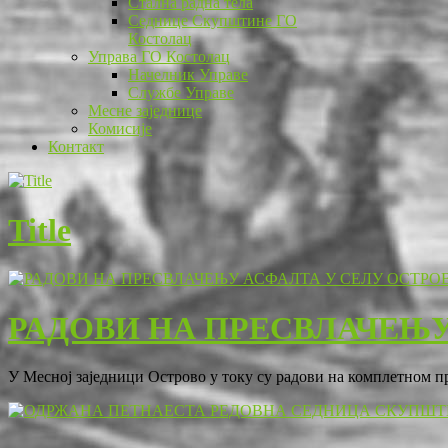
Стална радна тела
Седнице Скупштине ГО
Костолац
Управа ГО Костолац
Начелник Управе
Службе Управе
Месне заједнице
Комисије
Контакт
Title
РАДОВИ НА ПРЕСВЛАЧЕЊУ
У Месној заједници Острово у току су радови на комплетном 