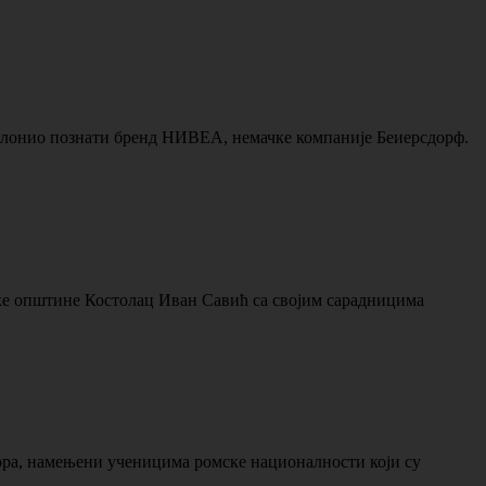
 поклонио познати бренд НИВЕА, немачке компаније Беиерсдорф.
ске општине Костолац Иван Савић са својим сарадницима
ора, намењени ученицима ромске националности који су