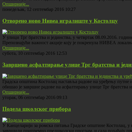
Опширније...
понедељак, 12 септембар 2016 10:27
Отворено ново Нивеа игралиште у Костолцу
У улици Трг братства и јединства, у четвртак 08.09.2016. год
Препознајући важност акције коју је покренула НИВЕА локалн
Опширније...
субота, 10 септембар 2016 12:53
Завршено асфалтирање улице Трг братства и једи
Градска општина Костолац наставља радове на уређењу путне 
обишао је завршне радове на асфалтирању улице Трг братства и 
Опширније...
уторак, 06 септембар 2016 09:13
Подела школског прибора
У Канцеларији за ромска питања Градске општине Костолац, у
завршили припремно предшколски програм, и сада похађају пр