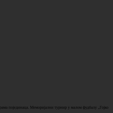
рама појединаца. Меморијални турнир у малом фудбалу „Гојко