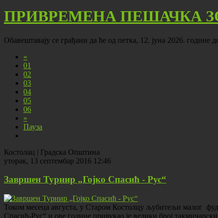
ПРИВРЕМЕНА ПЕШАЧКА З
Обавештавају се грађани да ће од петка, 12. јуна 2026. године 
«
01
02
03
04
05
06
»
Пауза
Костолац | Градска Општина
уторак, 13 септембар 2016 12:46
Завршен Турнир „Гојко Спасић - Рус“
Током месеца августа, у Старом Костолцу љубитељи малог фуд
Спасић-Рус“ и ове године привукао је велики број такмичарск