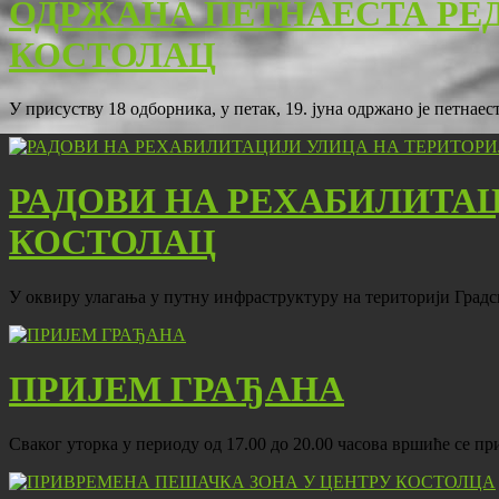
ОДРЖАНА ПЕТНАЕСТА РЕ
КОСТОЛАЦ
У присуству 18 одборника, у петак, 19. јуна одржано је петна
РАДОВИ НА РЕХАБИЛИТА
КОСТОЛАЦ
У оквиру улагања у путну инфраструктуру на територији Град
ПРИЈЕМ ГРАЂАНА
Сваког уторка у периоду од 17.00 до 20.00 часова вршиће се 