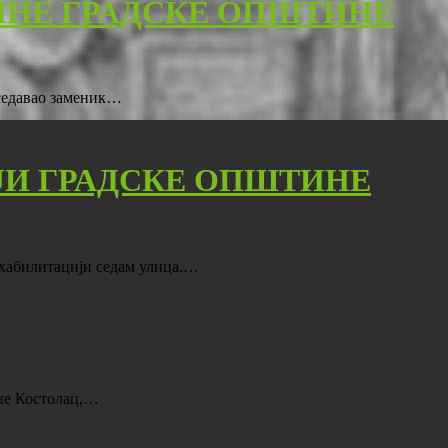
ИНЕ ГРАДСКЕ ОПШТИНЕ
дседавао заменик…
ЈИ ГРАДСКЕ ОПШТИНЕ
ехабилитацији седам улица.…
ине Костолац,…