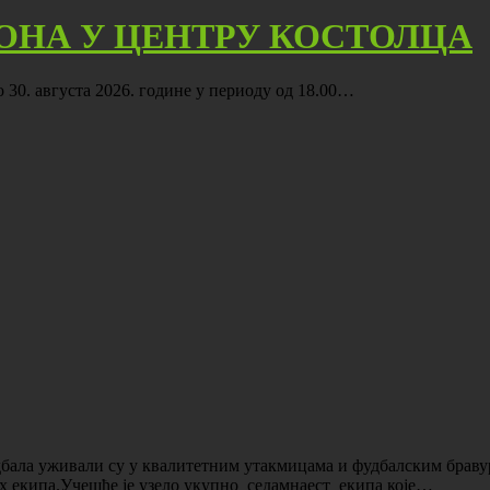
ОНА У ЦЕНТРУ КОСТОЛЦА
до 30. августа 2026. године у периоду од 18.00…
бала уживали су у квалитетним утакмицама и фудбалским браву
их екипа.Учешће је узело укупно седамнаест екипа које…