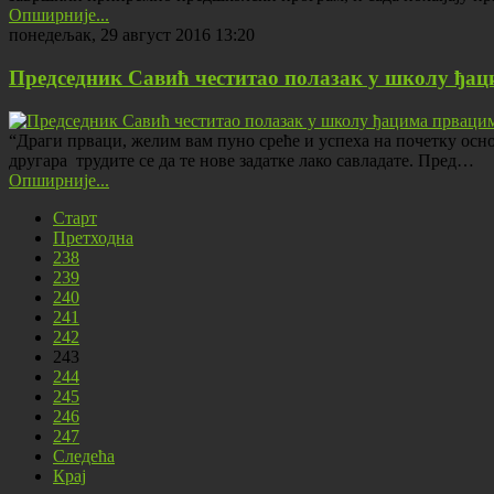
Опширније...
понедељак, 29 август 2016 13:20
Председник Савић честитао полазак у школу ђа
“Драги прваци, желим вам пуно среће и успеха на почетку осн
другара трудите се да те нове задатке лако савладате. Пред…
Опширније...
Старт
Претходна
238
239
240
241
242
243
244
245
246
247
Следећа
Крај