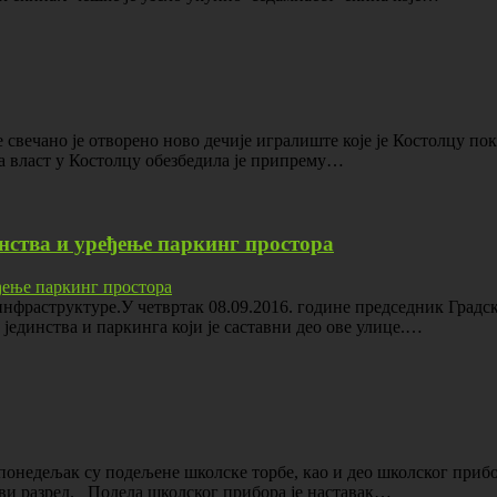
ине свечано је отворено ново дечије игралиште које је Костолцу
а власт у Костолцу обезбедила је припрему…
нства и уређење паркинг простора
инфраструктуре.У четвртак 08.09.2016. године председник Град
јединства и паркинга који је саставни део ове улице.…
 понедељак су подељене школске торбе, као и део школског приб
ви разред. Подела школског прибора је наставак…