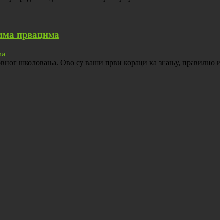
цима првацима
овног школовања. Ово су ваши први кораци ка знању, правилно 