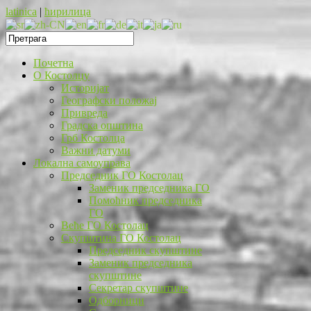
latinica
|
ћирилица
Почетна
O Костолцу
Историјат
Географски положај
Привреда
Градска општина
Грб Костолца
Важни датуми
Локална самоуправа
Председник ГО Костолац
Заменик председника ГО
Помоћник председника
ГО
Веће ГО Костолац
Скупштина ГО Костолац
Председник скупштине
Заменик председника
скупштине
Секретар скупштине
Одборници