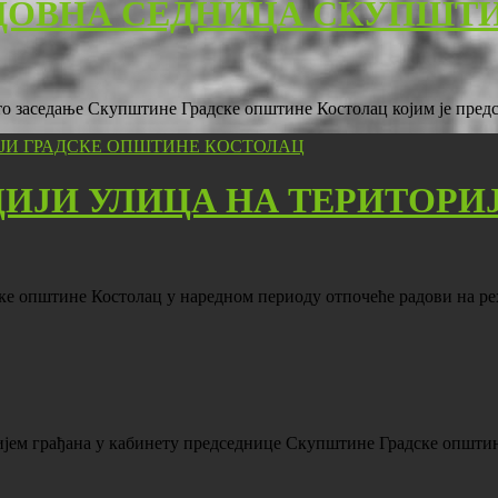
ДОВНА СЕДНИЦА СКУПШТ
есто заседање Скупштине Градске општине Костолац којим је пре
ЦИЈИ УЛИЦА НА ТЕРИТОРИ
ске општине Костолац у наредном периоду отпочеће радови на р
пријем грађана у кабинету председнице Скупштине Градске општ