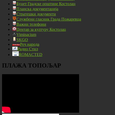
Буџет Градске општине Костолац
Планска документација
Стратешки документи
Службени гласник Града Пожаревца
Важни телефони
Центар за културу Костолац
Viminacium
SKGO
Реч народа
Радио Стил
ROMACTED
ПЛАЖА ТОПОЉАР