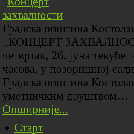
Градска општина Костолац
,,КОНЦЕРТ ЗАХВАЛНОСТИ“
четвртак, 26. јуна текуће 
часова, у позоришној сал
Градска општина Костолац
уметничким друштвом…
Опширније...
Старт