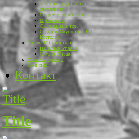
Заменик председника
скупштине
Секретар скупштине
Одборници
Стална радна тела
Седнице Скупштине ГО
Костолац
Управа ГО Костолац
Начелник Управе
Службе Управе
Месне заједнице
Комисије
Контакт
Title