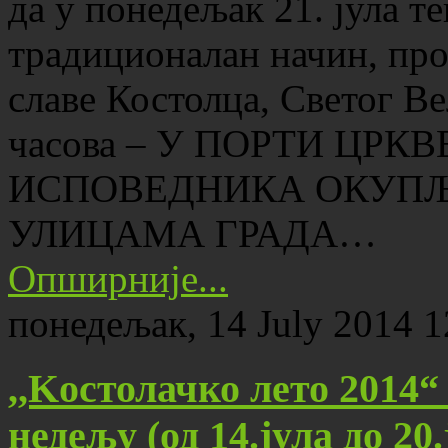
да у понедељак 21. јула те
традиционалан начин, про
славе Костолца, Светог В
часова – У ПОРТИ ЦР
ИСПОВЕДНИКА ОКУПЉАЊ
УЛИЦАМА ГРАДА…
Опширније...
понедељак, 14 July 2014 1
,,Kостолачко лето 2014“
недељу (од 14.јула до 20.