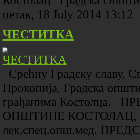
Костолац | Градска Општ
петак, 18 July 2014 13:12
ЧЕСТИТКА
Срећну Градску славу, С
Прокопија, Градска општ
грађанима Костолца. 
ОПШТИНЕ КОСТОЛАЦ, Др
лек.спец.опш.мед. ПР