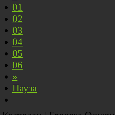
01
02
03
04
05
06
»
Пауза