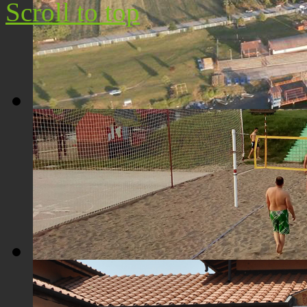
Scroll to top
Плажа "Топољар" - Поглед из ваздуха
Плажа "Топољар" - Терени на песку