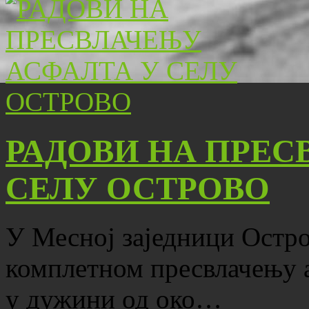
РАДОВИ НА ПРЕС
СЕЛУ ОСТРОВО
У Месној заједници Остро
комплетном пресвлачењу 
у дужини од око…