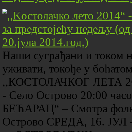
Наши суграђани и током н
уживати, токође у боћато
,,КОСТОЛАЧКОГ ЛЕТА 2
- Село Острово 20:00 ча
БЕЋАРАЦ“ – Смотра фолк
Острово СРЕДА, 16. ЈУЛ -