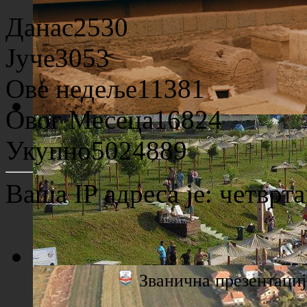
Данас
2530
Јуче
3053
Ове недеље
11381
Овог Месеца
16824
Археолошко налазиште "Viminacium"
Укупно
5024889
Ваша IP адреса је:
четврта
Званична презентац
Плажа "Топољар" - Поглед са торња