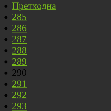
Претходна
285
286
287
288
289
290
291
292
293