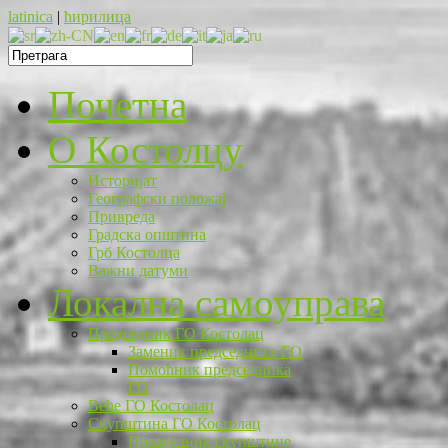
latinica
|
ћирилица
Почетна
O Костолцу
Историјат
Географски положај
Привреда
Градска општина
Грб Костолца
Важни датуми
Локална самоуправа
Председник ГО Костолац
Заменик председника ГО
Помоћник председника
ГО
Веће ГО Костолац
Скупштина ГО Костолац
Председник скупштине