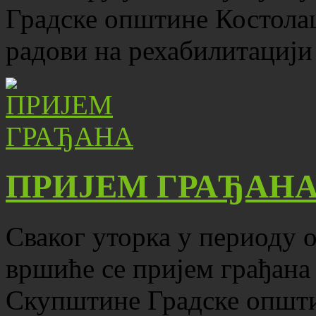
Градске општине Костола
радови на рехабилитацији
ПРИЈЕМ ГРАЂАН
Сваког уторка у периоду о
вршиће се пријем грађана
Скупштине Градске општ