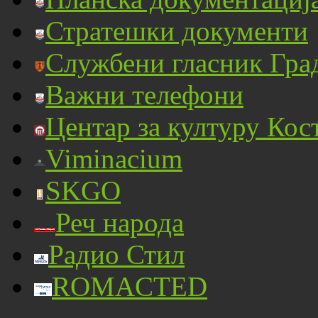
Стратешки документи
Службени гласник Гра
Важни телефони
Центар за културу Кос
Viminacium
SKGO
Реч народа
Радио Стил
ROMACTED