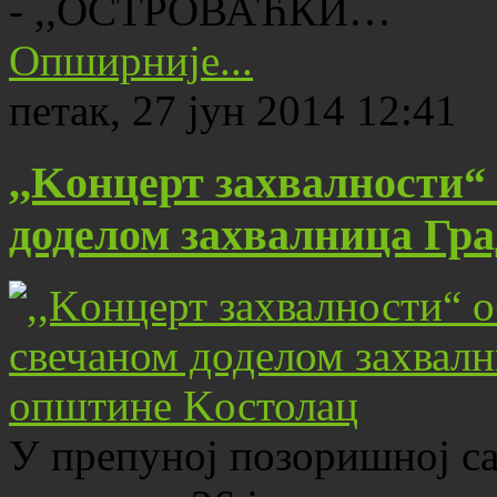
- ,,ОСТРОВАЋКИ…
Опширније...
петак, 27 јун 2014 12:41
,,Kонцерт захвалности“
доделом захвалница Гр
У препуној позоришној са