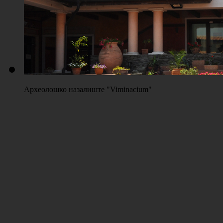
Археолошко назалиште "Viminacium"