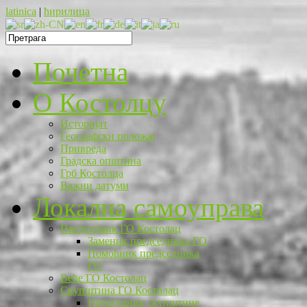
latinica
|
ћирилица
Почетна
O Костолцу
Историјат
Географски положај
Привреда
Градска општина
Грб Костолца
Важни датуми
Локална самоуправа
Председник ГО Костолац
Заменик председника ГО
Помоћник председника
ГО
Веће ГО Костолац
Скупштина ГО Костолац
Председник скупштине