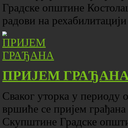
Градске општине Костола
радови на рехабилитацији
ПРИЈЕМ ГРАЂАН
Сваког уторка у периоду о
вршиће се пријем грађана
Скупштине Градске општ