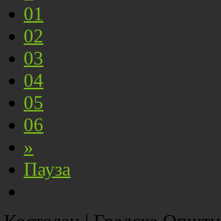
01
02
03
04
05
06
»
Пауза