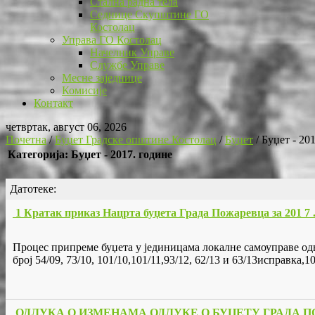
Стална радна тела
Седнице Скупштине ГО
Костолац
Управа ГО Костолац
Начелник Управе
Службе Управе
Месне заједнице
Комисије
Контакт
четвртак, август 06, 2026
Почетна
/
Буџет Градске општине Костолац
/
Буџет
/
Буџет - 20
Категорија: Буџет - 2017. године
Датотеке:
1 Кратак приказ Нацрта буџета Града Пожаревца за 201 7 
Процес припреме буџета у јединицама локалне самоуправе одв
број 54/09, 73/10, 101/10,101/11,93/12, 62/13 и 63/13исправка,1
ОДЛУКА О ИЗМЕНАМА ОДЛУКЕ О БУЏЕТУ ГРАДА ПО