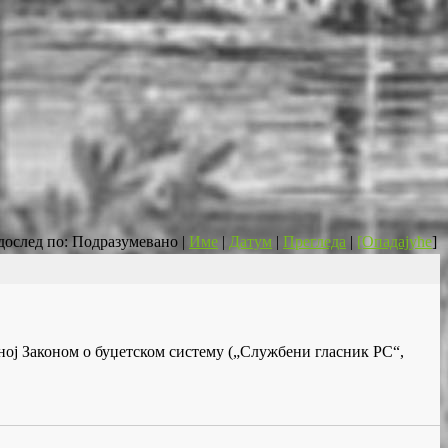
дослед по: Подразумевано |
Име
|
Датум
|
Прегледа
|
[Опадајуће
]
ној Законом о буџетском систему („Службени гласник РС“,