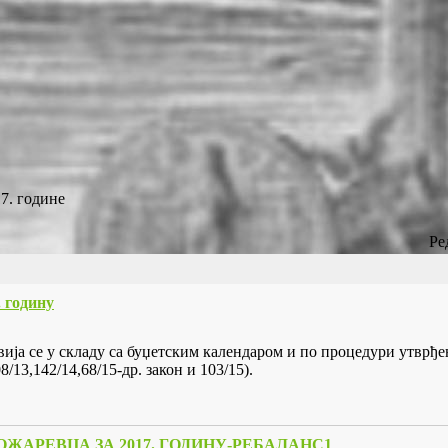
17. године
Ре
. годину
ија се у складу са буџетским календаром и по процедури утврђе
08/13,142/14,68/15-др. закон и 103/15).
ЖАРЕВЦА ЗА 2017. ГОДИНУ-РЕБАЛАНС1