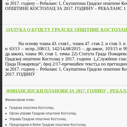
за 2017. годину – Ребаланс 1, Скупштина Градске општине
ОПШТИНЕ КОСТОЛАЦ ЗА 2017. ГОДИНУ – РЕБАЛАНС 1
ОДЛУКA О БУЏЕТУ ГРАДСКЕ ОПШТИНЕ КОСТОЛАЦ З
На основу члана 43. став
1., члана 47. став 2. и став 3
и 63/13 – испр.
,108/13
, 142/14,68/2015 – др.закон, 103/15 и 9
др.закон), члана 90. став 1. тачка 22) Статута Града Пожар
Градској општини Костолац у 201
7
. години („Службени глас
Града Пожаревца“, број 2/17-пречишћен текст),а по претходн
за 201
7
. годину – Ребаланс 1, Скупштина Градске општине Ко
2017. ГОДИНУ
ФИНАНСИЈСКИ ПЛАНОВИ ЗА 2017. ГОДИНУ - РЕБАЛ
Финансијски план:
Градска општина Костолац
Орган управе Градске општине Костолац
Управа Градске општине Костолац
Председник и Веће Градске општине Костолац