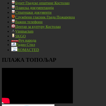
Буџет Градске општине Костолац
Планска документација
Стратешки документи
Службени гласник Града Пожаревца
Важни телефони
Центар за културу Костолац
Viminacium
SKGO
Реч народа
Радио Стил
ROMACTED
ПЛАЖА ТОПОЉАР