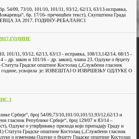
. 54/09, 73/10, 101/10, 101/11, 93/12, 62/13, 63/13-исправка,
а Пожаревца“, бр. 17/16- пречишћен текст), Скупштина Града
ЖАРЕВЦА ЗА 2017. ГОДИНУ-РЕБАЛАНС1
2017.ГОДИНЕ
, 101/11, 93/12, 62/13, 63/13 - исправка, 108/13,142/14, 68/15 -
4 – др. закон и 101/16 – др. закон), члана 23. Одлуке о буџету
 1) Статута Градске општине Костолац („Службени гласник
.2017. године, усвојила је: ИЗВЕШТАЈ О ИЗВРШЕЊУ ОДЛУКЕ О
НС 1
лике Србије“, број 54/09,73/10,101/10,101/11,93/12,62/13 и
бени гласник Републике Србије“, број 129/07 и 83/14 –
кст), Одлуке о утврђивању прихода који припадају Граду и
 1) Статута Градске општине Костолац (,,Службени гласник
Одлуке о изменама Одлуке о буџету Градске општине Костолац