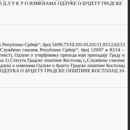
ела је : О Д Л У К У О ИЗМЕНАМА ОДЛУКЕ О БУЏЕТУ ГРАДСКЕ
к Републике Србије“, број 54/09,73/10,101/10,101/11
,
93/12
,62/13
,Службени гласник Републике Србије“, број 129/07 и 83/14 –
 текст), Одлуке о утврђивању прихода који припадају Граду и
ка 1
)
Статута Градске општине Костолац (,,Службени гласник
 Одлуке о изменама Одлуке о буџету Градске општине Костолац
:
ОДЛУКA О БУЏЕТУ ГРАДСКЕ ОПШТИНЕ КОСТОЛАЦ ЗА