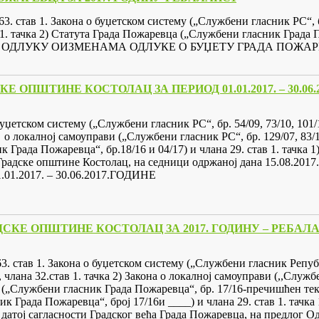
а 63. став 1. Закона о буџетском систему („Службени гласник РС“, бр
став 1. тачка 2) Статута Града Пожаревца („Службени гласник Град
 донела је ОДЛУКУ ОИЗМЕНАМА ОДЛУКЕ О БУЏЕТУ ГРАДА ПО
ОПШТИНЕ КОСТОЛАЦ ЗА ПЕРИОД 01.01.2017. – 30.06.
 буџетском систему („Службени гласник РС“, бр. 54/09, 73/10, 101/10
на о локалној самоуправи („Службени гласник РС“, бр. 129/07, 83/1
 Града Пожаревца“, бр.18/16 и 04/17) и члана 29. став 1. тачка
а Градске општине Костолац, на седници одржаној дана 15.08
2017. – 30.06.2017.ГОДИНЕ
АДСКЕ ОПШТИНЕ КОСТОЛАЦ ЗА 2017. ГОДИНУ – РЕБАЛА
а 63. став 1. Закона о буџетском систему („Службени гласник Репуб
6), члана 32.став 1. тачка 2) Закона о локалној самоуправи (,,Служ
вца („Службени гласник Града Пожаревца“, бр. 17/16-пречишћен те
 Града Пожаревца“, број 17/16и ____) и члана 29. став 1. тачка
о датој сагласности Градског већа Града Пожаревца, на предлог 