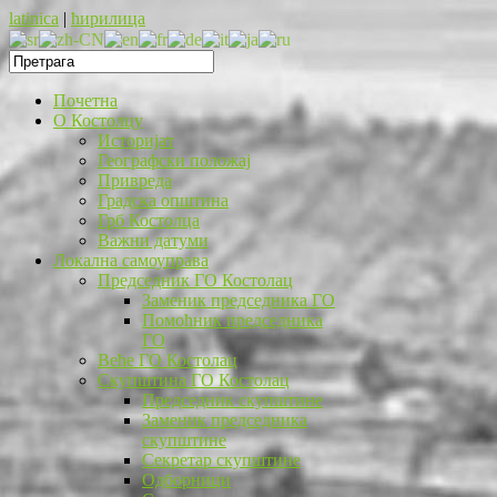
latinica
|
ћирилица
Почетна
O Костолцу
Историјат
Географски положај
Привреда
Градска општина
Грб Костолца
Важни датуми
Локална самоуправа
Председник ГО Костолац
Заменик председника ГО
Помоћник председника
ГО
Веће ГО Костолац
Скупштина ГО Костолац
Председник скупштине
Заменик председника
скупштине
Секретар скупштине
Одборници