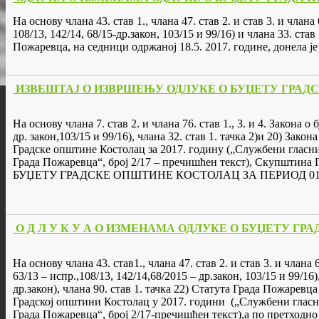
На основу члана 43. став 1., члана 47. став 2. и став 3. и члан
108/13, 142/14, 68/15-др.закон, 103/15 и 99/16) и члана 33. 
Пожаревца, на седници одржаној 18.5. 2017. године,
ИЗВЕШТАЈ О ИЗВРШЕЊУ ОДЛУКЕ О БУЏЕТУ ГРАДСКЕ 
На основу члана 7. став 2. и члана 76. став 1., 3. и 4. Закона о
др. закон,103/15 и 99/16), члана 32. став 1. тачка 2)и 20) Зако
Градске општине Костолац за 2017. годину („Службени гласник
Града Пожаревца“, број 2/17 – пречишћен текст), Скупштин
БУЏЕТУ ГРАДСКЕ ОПШТИНЕ КОСТОЛАЦ ЗА ПЕРИОД 01.01.
О Д Л У К У А О ИЗМЕНАМА ОДЛУКЕ О БУЏЕТУ ГР
На основу члана 43. став1., члана 47. став 2. и став 3. и члан
63/13 – испр.,108/13, 142/14,68/2015 – др.закон, 103/15 и 99/1
др.закон), члана 90. став 1. тачка 22) Статута Града Пожаре
Градској општини Костолац у 2017. години („Службени гласник
Града Пожаревца“, број 2/17-пречишћен текст),а по претходн