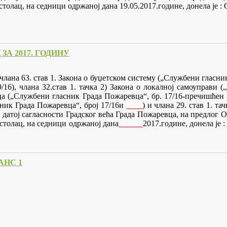
 Костолац, на седници одржаној дана 19.05.2017.године, дон
А 2017. ГОДИНУ
. и члана 63. став 1. Закона о буџетском систему („Службени гласни
9/16), члана 32.
став 1
.
тачка 2) Закона о локалној самоуправи (,
евца („Службени гласник Града Пожаревца“, бр. 17/16-пречишћен
ник Града Пожаревца“, број
1
7
/1
6
и
____
)
и члана 29. став 1. тач
о датој сагласности Градског већа Града Пожаревца, на предлог
столац, на седници одржаној дана
______
201
7.године, донела је 
АНС 1