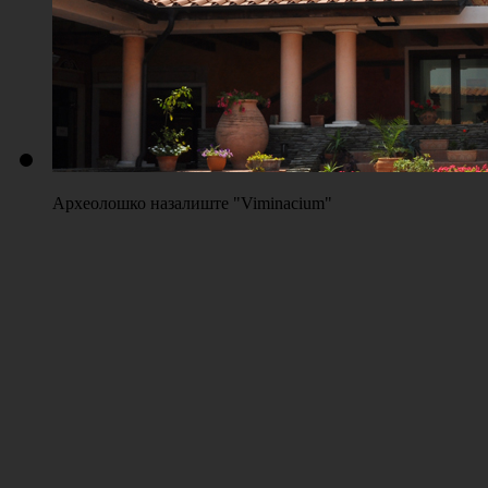
Археолошко назалиште "Viminacium"