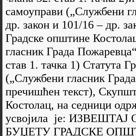
самоуправи („Службени гла
др. закон и 101/16 – др. з
Градске општине Костолац
гласник Града Пожаревца“,
став 1. тачка 1) Статута 
(„Службени гласник Града
пречишћен текст), Скупш
Костолац, на седници одрж
усвојила је: ИЗВЕШТА
БУЏЕТУ ГРАДСКЕ ОПШ