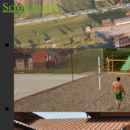
Scroll to top
Плажа "Топољар" - Поглед из ваздуха
Плажа "Топољар" - Терени на песку