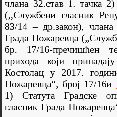
члана 32.
став 1
.
тачка 2)
(,,Службени гласник Реп
83/14 – др.закон), члана
Града Пожаревца („Служб
бр. 17/16-пречишћен т
прихода који припадај
Костолац у 201
7
. годи
Пожаревца“, број
1
7
/1
6
и
1
)
Статута Градске опш
гласник Града Пожаревца“