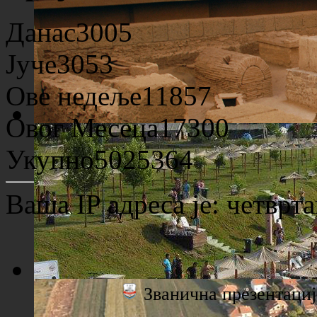
Данас
3005
Јуче
3053
Ове недеље
11857
Овог Месеца
17300
Археолошко налазиште "Viminacium"
Укупно
5025364
Ваша IP адреса је:
четврта
Званична презентац
Плажа "Топољар" - Поглед са торња