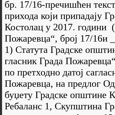
бр. 17/16-пречишћен текс
прихода који припадају Г
Костолац у 2017. години 
Пожаревца“, број 17/16и __
1) Статута Градске општи
гласник Града Пожаревца“,
по претходно датој саглас
Пожаревца, на предлог Од
буџету Градске општине К
Ребаланс 1, Скупштина Гр