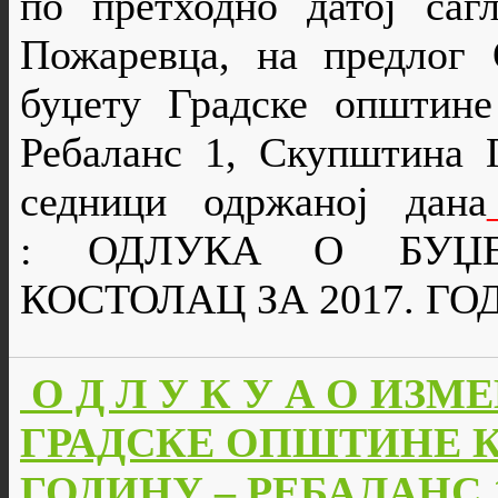
по претходно датој саг
Пожаревца, на предлог
буџету Градске општине
Ребаланс 1, Скупштина 
седници одржаној дана
:
ОДЛУКA О БУЏ
КОСТОЛАЦ ЗА 2017. Г
О Д Л У К У А О ИЗ
ГРАДСКЕ ОПШТИНЕ КО
ГОДИНУ – РЕБАЛАНС 