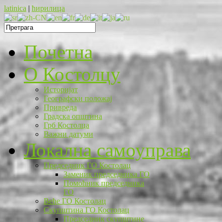
latinica
|
ћирилица
Почетна
O Костолцу
Историјат
Географски положај
Привреда
Градска општина
Грб Костолца
Важни датуми
Локална самоуправа
Председник ГО Костолац
Заменик председника ГО
Помоћник председника
ГО
Веће ГО Костолац
Скупштина ГО Костолац
Председник скупштине