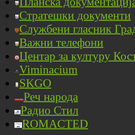
Планска документациј
Стратешки документи
Службени гласник Гра
Важни телефони
Центар за културу Кос
Viminacium
SKGO
Реч народа
Радио Стил
ROMACTED