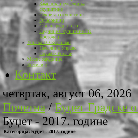
Заменик председника
скупштине
Секретар скупштине
Одборници
Стална радна тела
Седнице Скупштине ГО
Костолац
Управа ГО Костолац
Начелник Управе
Службе Управе
Месне заједнице
Комисије
Контакт
четвртак, август 06, 2026
Почетна
/
Буџет Градске 
Буџет - 2017. године
Категорија: Буџет - 2017. године