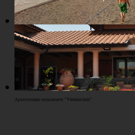
Плажа "Топољар" - Терени на песку
Археолошко назалиште "Viminacium"