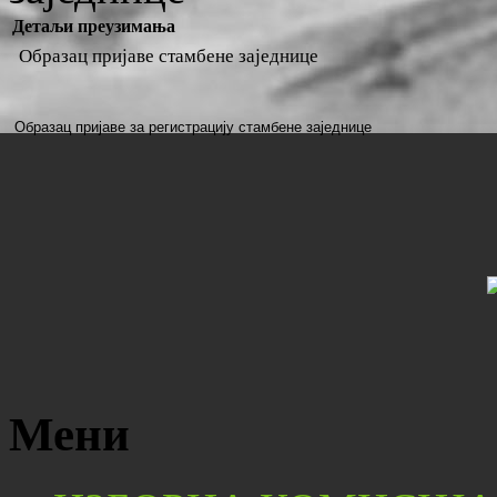
Детаљи преузимања
Образац пријаве стамбене заједнице
Образац пријаве за регистрацију стамбене заједнице
Мени