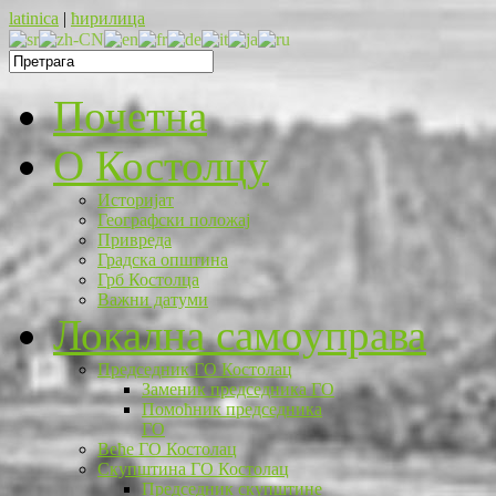
latinica
|
ћирилица
Почетна
O Костолцу
Историјат
Географски положај
Привреда
Градска општина
Грб Костолца
Важни датуми
Локална самоуправа
Председник ГО Костолац
Заменик председника ГО
Помоћник председника
ГО
Веће ГО Костолац
Скупштина ГО Костолац
Председник скупштине