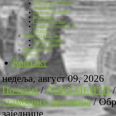
Заменик председника
скупштине
Секретар скупштине
Одборници
Стална радна тела
Седнице Скупштине ГО
Костолац
Управа ГО Костолац
Начелник Управе
Службе Управе
Месне заједнице
Комисије
Контакт
недеља, август 09, 2026
Почетна
/
ДОКУМЕНТИ
стамбених заједница
/
Обр
заједнице