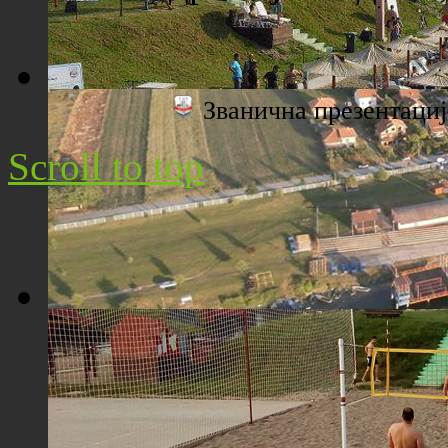
Званична презентац
Плажа "Топољар" - Поглед са торња
Scroll to top
Плажа "Топољар" - Поглед из ваздуха