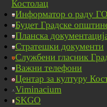
Костолац
Информатор о раду ГО
Буџет Градске општин
Планска документациј
Стратешки документи
Службени гласник Гра
Важни телефони
Центар за културу Кос
Viminacium
SKGO