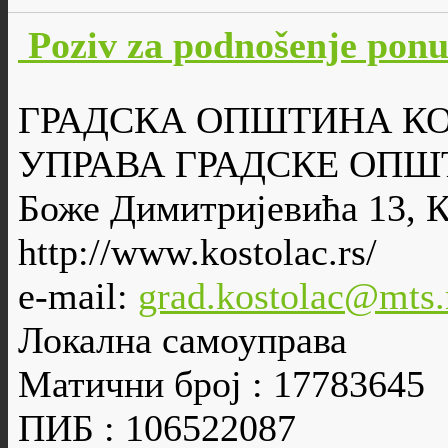
Poziv za podnošenje po
ГРАДСКА ОПШТИНА К
УПРАВА ГРАДСКЕ ОПШ
Боже Димитријевића 13, 
http://www.kostolac.rs/
e-mail:
grad.kostolac@mts.
Локална самоуправа
Матични број : 17783645
ПИБ : 106522087