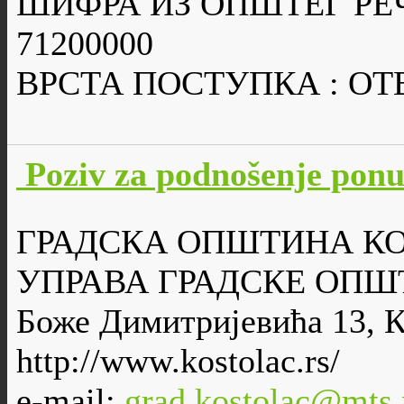
ШИФРА ИЗ ОПШТЕГ РЕ
71200000
ВРСТА ПОСТУПКА : О
Poziv za podnošenje pon
ГРАДСКА ОПШТИНА К
УПРАВА ГРАДСКЕ ОПШ
Боже Димитријевића 13, 
http://www.kostolac.rs/
e-mail:
grad.kostolac@mts.