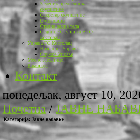
Заменик председника
скупштине
Секретар скупштине
Одборници
Стална радна тела
Седнице Скупштине ГО
Костолац
Управа ГО Костолац
Начелник Управе
Службе Управе
Месне заједнице
Комисије
Контакт
понедељак, август 10, 202
Почетна
/
ЈАВНЕ НАБАВ
Категорија: Јавне набавке