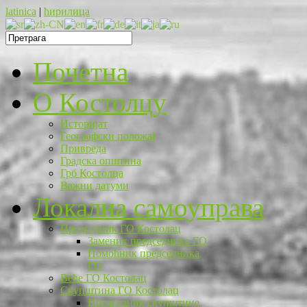
latinica
|
ћирилица
Почетна
O Костолцу
Историјат
Географски положај
Привреда
Градска општина
Грб Костолца
Важни датуми
Локална самоуправа
Председник ГО Костолац
Заменик председника ГО
Помоћник председника
ГО
Веће ГО Костолац
Скупштина ГО Костолац
Председник скупштине