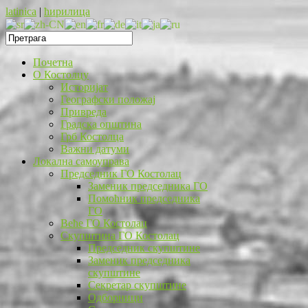
latinica
|
ћирилица
Почетна
O Костолцу
Историјат
Географски положај
Привреда
Градска општина
Грб Костолца
Важни датуми
Локална самоуправа
Председник ГО Костолац
Заменик председника ГО
Помоћник председника
ГО
Веће ГО Костолац
Скупштина ГО Костолац
Председник скупштине
Заменик председника
скупштине
Секретар скупштине
Одборници