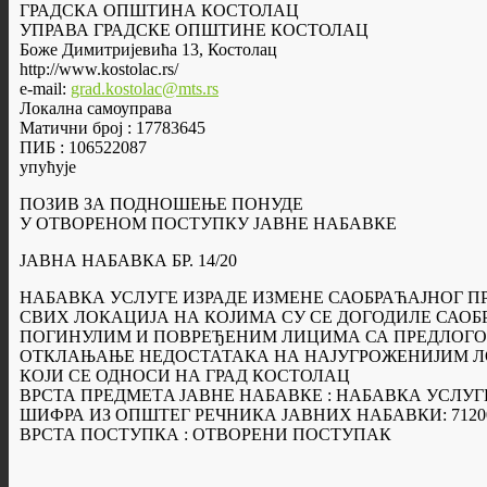
ГРАДСКА ОПШТИНА КОСТОЛАЦ
УПРАВА ГРАДСКЕ ОПШТИНЕ КОСТОЛАЦ
Боже Димитријевића 13, Костолац
http://www.kostolac.rs/
e-mail:
grad.kostolac@mts.rs
Локална самоуправа
Матични број : 17783645
ПИБ : 106522087
упућује
ПОЗИВ ЗА ПОДНОШЕЊЕ ПОНУДЕ
У ОТВОРЕНОМ ПОСТУПКУ ЈАВНЕ НАБАВКЕ
ЈАВНА НАБАВКА БР. 14/20
НАБАВКА УСЛУГЕ ИЗРАДЕ ИЗМЕНЕ САОБРАЋАЈНОГ ПР
СВИХ ЛОКАЦИЈА НА КОЈИМА СУ СЕ ДОГОДИЛЕ САОБ
ПОГИНУЛИМ И ПОВРЕЂЕНИМ ЛИЦИМА СА ПРЕДЛОГО
ОТКЛАЊАЊЕ НЕДОСТАТАКА НА НАЈУГРОЖЕНИЈИМ ЛО
КОЈИ СЕ ОДНОСИ НА ГРАД КОСТОЛАЦ
ВРСТА ПРЕДМЕТA ЈАВНЕ НАБАВКЕ : НАБАВКА УСЛУГ
ШИФРА ИЗ ОПШТЕГ РЕЧНИКА ЈАВНИХ НАБАВКИ: 7120
ВРСТА ПОСТУПКА : ОТВОРЕНИ ПОСТУПАК