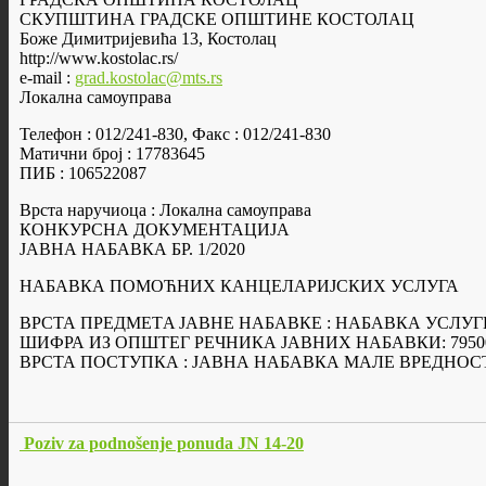
СКУПШТИНА ГРАДСКЕ ОПШТИНЕ КОСТОЛАЦ
Боже Димитријевића 13, Костолац
http://www.kostolac.rs/
e-mail :
grad.kostolac@mts.rs
Локална самоуправа
Телефон : 012/241-830, Факс : 012/241-830
Матични број : 17783645
ПИБ : 106522087
Врста наручиоца : Локална самоуправа
КОНКУРСНА ДОКУМЕНТАЦИЈА
ЈАВНА НАБАВКА БР. 1/2020
НАБАВКА ПОМОЋНИХ КАНЦЕЛАРИЈСКИХ УСЛУГА
ВРСТА ПРЕДМЕТA ЈАВНЕ НАБАВКЕ : НАБАВКА УСЛУГ
ШИФРА ИЗ ОПШТЕГ РЕЧНИКА ЈАВНИХ НАБАВКИ: 7950
ВРСТА ПОСТУПКА : ЈАВНА НАБАВКА МАЛЕ ВРЕДНОС
Poziv za podnošenje ponuda JN 14-20