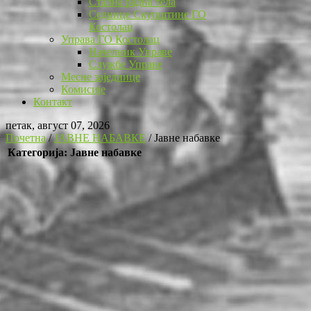
Стална радна тела
Седнице Скупштине ГО
Костолац
Управа ГО Костолац
Начелник Управе
Службе Управе
Месне заједнице
Комисије
Контакт
петак, август 07, 2026
Почетна
/
ЈАВНЕ НАБАВКЕ
/
Јавне набавке
Категорија: Јавне набавке