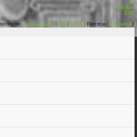
10
Следећа
Крај
дослед по:
Подразумевано
|
Име
|
Датум
| Прегледа |
[Опадајуће
]