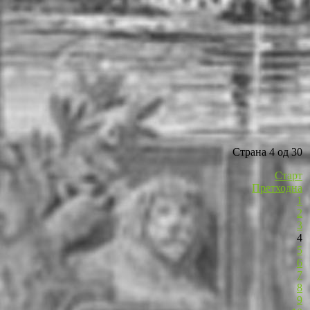
Страна 4 од 30
Старт
Претходна
1
2
3
4
5
6
7
8
9