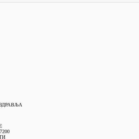
 ЗДРАВЉА
Е
7200
ТИ