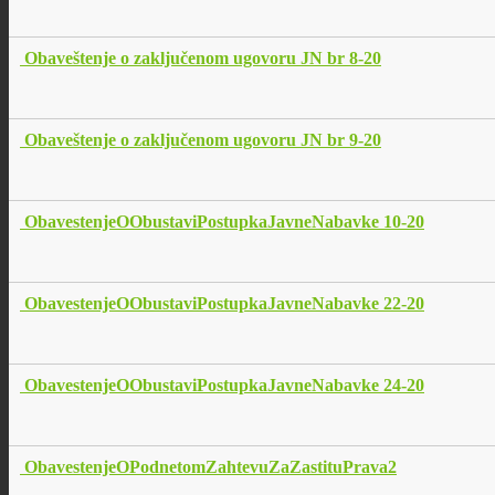
Obaveštenje o zaključenom ugovoru JN br 8-20
Obaveštenje o zaključenom ugovoru JN br 9-20
ObavestenjeOObustaviPostupkaJavneNabavke 10-20
ObavestenjeOObustaviPostupkaJavneNabavke 22-20
ObavestenjeOObustaviPostupkaJavneNabavke 24-20
ObavestenjeOPodnetomZahtevuZaZastituPrava2