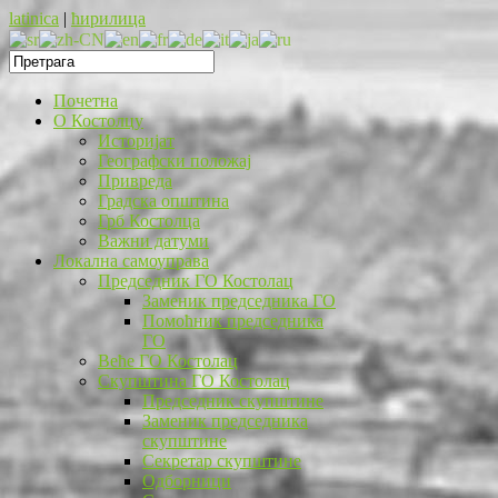
latinica
|
ћирилица
Почетна
O Костолцу
Историјат
Географски положај
Привреда
Градска општина
Грб Костолца
Важни датуми
Локална самоуправа
Председник ГО Костолац
Заменик председника ГО
Помоћник председника
ГО
Веће ГО Костолац
Скупштина ГО Костолац
Председник скупштине
Заменик председника
скупштине
Секретар скупштине
Одборници