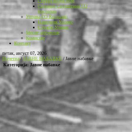
Стална радна тела
Седнице Скупштине ГО
Костолац
Управа ГО Костолац
Начелник Управе
Службе Управе
Месне заједнице
Комисије
Контакт
петак, август 07, 2026
Почетна
/
ЈАВНЕ НАБАВКЕ
/
Јавне набавке
Категорија: Јавне набавке