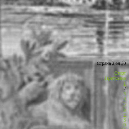
Страна 2 од 30
Старт
Претходна
1
2
3
4
5
6
7
8
9