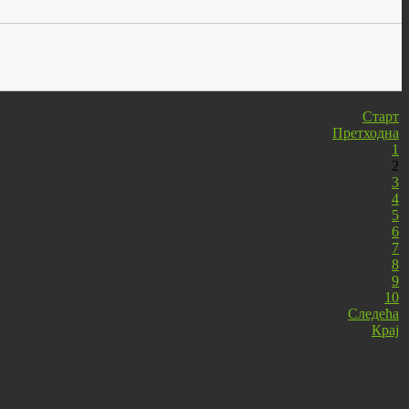
Старт
Претходна
1
2
3
4
5
6
7
8
9
10
Следећа
Крај