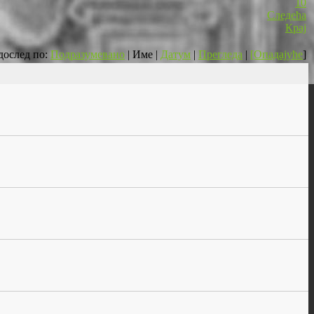
10
Следећа
Крај
дослед по:
Подразумевано
| Име |
Датум
|
Прегледа
|
[Опадајуће
]