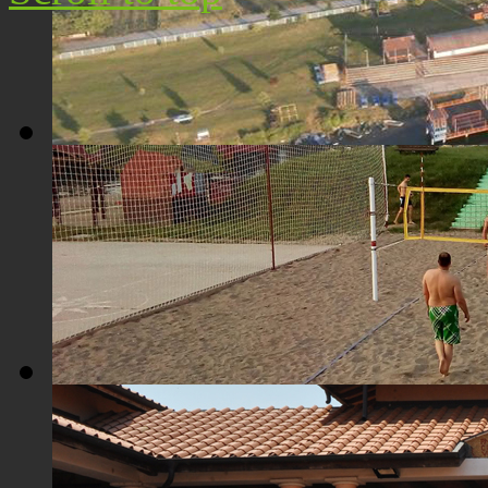
Плажа "Топољар" - Поглед из ваздуха
Плажа "Топољар" - Терени на песку