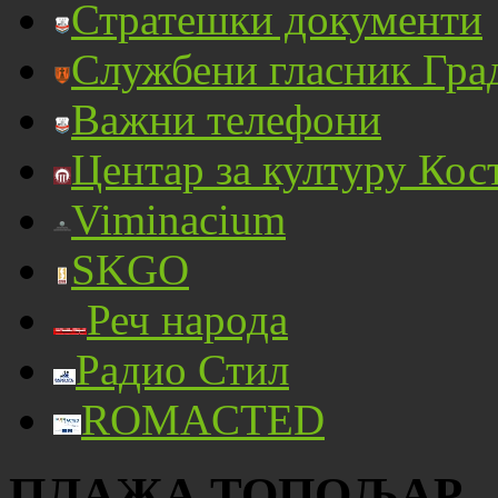
Стратешки документи
Службени гласник Гра
Важни телефони
Центар за културу Кос
Viminacium
SKGO
Реч народа
Радио Стил
ROMACTED
ПЛАЖА ТОПОЉАР