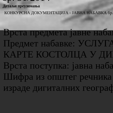
Детаљи преузимања
КОНКУРСНА ДОКУМЕНТАЦИЈА - ЈАВНА НАБАВКА бр. 
Врста предмета јавне наба
Предмет набавке: УСЛУ
КАРТЕ КОСТОЛЦА У Д
Врста поступка: јавна наб
Шифра из општег речника 
израде дигиталних геогра