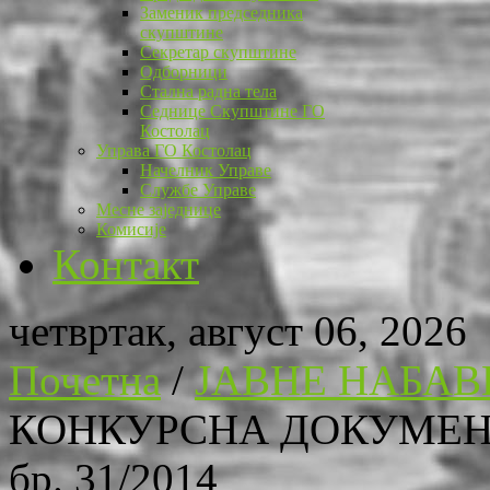
Заменик председника
скупштине
Секретар скупштине
Одборници
Стална радна тела
Седнице Скупштине ГО
Костолац
Управа ГО Костолац
Начелник Управе
Службе Управе
Месне заједнице
Комисије
Контакт
четвртак, август 06, 2026
Почетна
/
ЈАВНЕ НАБАВ
КОНКУРСНА ДОКУМЕНТ
бр. 31/2014