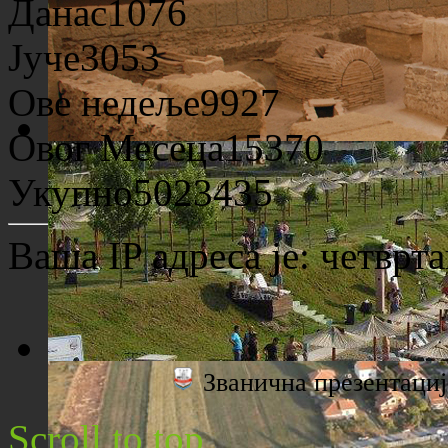
Данас
1076
Јуче
3053
Ове недеље
9927
Овог Месеца
15370
Археолошко налазиште "Viminacium"
Укупно
5023435
Ваша IP адреса је:
четврта
Званична презентац
Плажа "Топољар" - Поглед са торња
Scroll to top