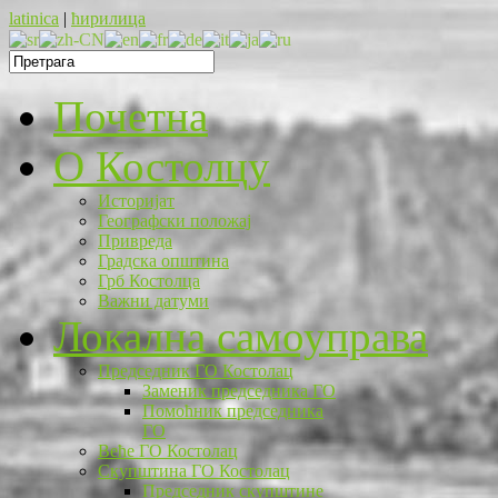
latinica
|
ћирилица
Почетна
O Костолцу
Историјат
Географски положај
Привреда
Градска општина
Грб Костолца
Важни датуми
Локална самоуправа
Председник ГО Костолац
Заменик председника ГО
Помоћник председника
ГО
Веће ГО Костолац
Скупштина ГО Костолац
Председник скупштине