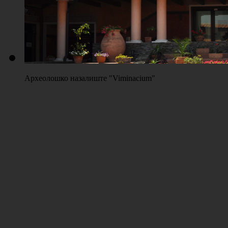
Археолошко назалиште "Viminacium"