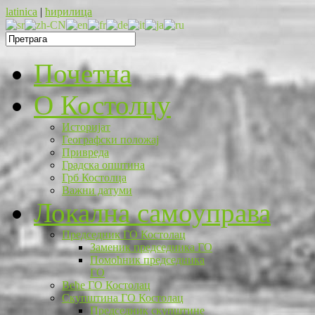
latinica
|
ћирилица
Почетна
O Костолцу
Историјат
Географски положај
Привреда
Градска општина
Грб Костолца
Важни датуми
Локална самоуправа
Председник ГО Костолац
Заменик председника ГО
Помоћник председника
ГО
Веће ГО Костолац
Скупштина ГО Костолац
Председник скупштине