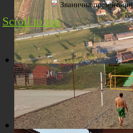
Званична презентац
Плажа "Топољар" - Поглед са торња
Scroll to top
Плажа "Топољар" - Поглед из ваздуха