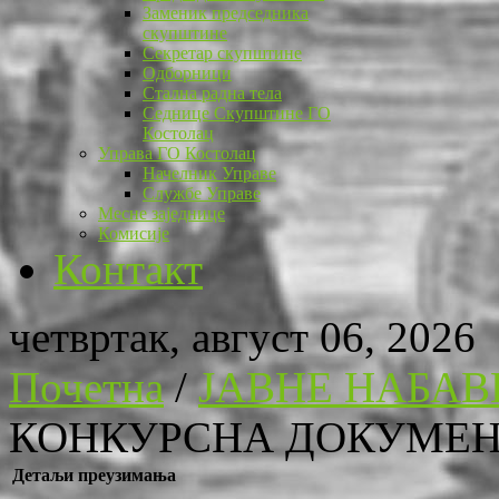
Заменик председника
скупштине
Секретар скупштине
Одборници
Стална радна тела
Седнице Скупштине ГО
Костолац
Управа ГО Костолац
Начелник Управе
Службе Управе
Месне заједнице
Комисије
Контакт
четвртак, август 06, 2026
Почетна
/
ЈАВНЕ НАБАВ
КОНКУРСНА ДОКУМЕНТ
Детаљи преузимања