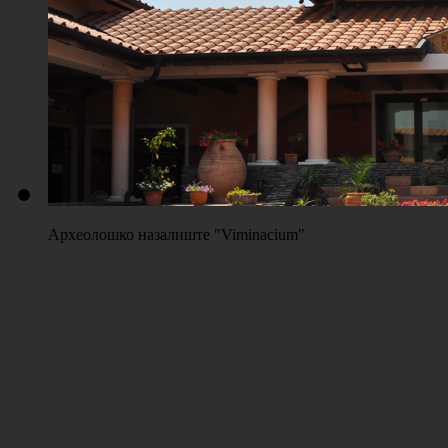
Плажа "Топољар" - Терени на песку
Археолошко назалиште "Viminacium"