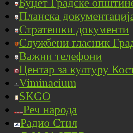
Буџет Градске општин
Планска документациј
Стратешки документи
Службени гласник Гра
Важни телефони
Центар за културу Кос
Viminacium
SKGO
Реч народа
Радио Стил