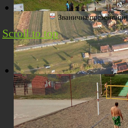
Званична презентац
Плажа "Топољар" - Поглед са торња
Scroll to top
Плажа "Топољар" - Поглед из ваздуха