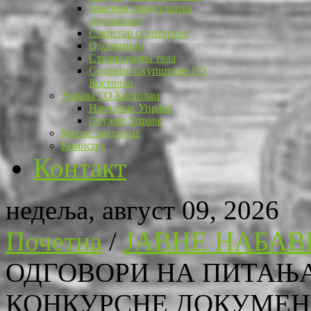
Заменик председника
скупштине
Секретар скупштине
Одборници
Стална радна тела
Седнице Скупштине ГО
Костолац
Управа ГО Костолац
Начелник Управе
Службе Управе
Месне заједнице
Комисије
Контакт
недеља, август 09, 2026
Почетна
/
ЈАВНЕ НАБАВ
ОДГОВОРИ НА ПИТАЊ
КОНКУРСНЕ ДОКУМЕНТА