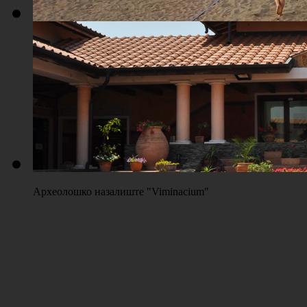
Плажа "Топољар" - Терени на песку
Археолошко назалиште "Viminacium"