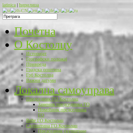
latinica
|
ћирилица
Почетна
O Костолцу
Историјат
Географски положај
Привреда
Градска општина
Грб Костолца
Важни датуми
Локална самоуправа
Председник ГО Костолац
Заменик председника ГО
Помоћник председника
ГО
Веће ГО Костолац
Скупштина ГО Костолац
Председник скупштине