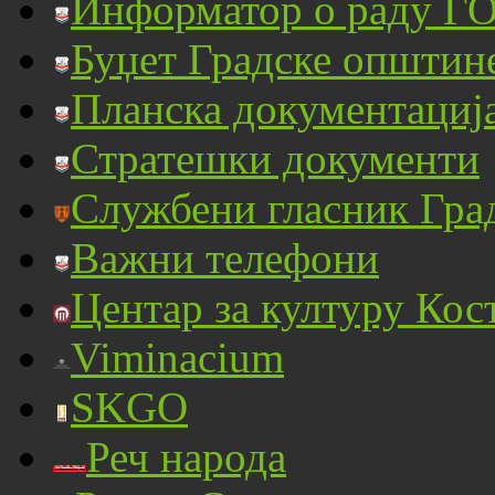
Информатор о раду ГО
Буџет Градске општин
Планска документациј
Стратешки документи
Службени гласник Гра
Важни телефони
Центар за културу Кос
Viminacium
SKGO
Реч народа