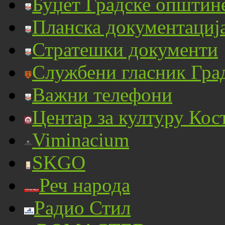
Буџет Градске општин
Планска документациј
Стратешки документи
Службени гласник Гра
Важни телефони
Центар за културу Кос
Viminacium
SKGO
Реч народа
Радио Стил