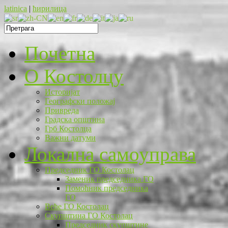
latinica
|
ћирилица
Почетна
O Костолцу
Историјат
Географски положај
Привреда
Градска општина
Грб Костолца
Важни датуми
Локална самоуправа
Председник ГО Костолац
Заменик председника ГО
Помоћник председника
ГО
Веће ГО Костолац
Скупштина ГО Костолац
Председник скупштине