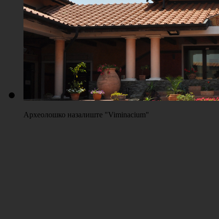
Плажа "Топољар" - Терени на песку
Археолошко назалиште "Viminacium"