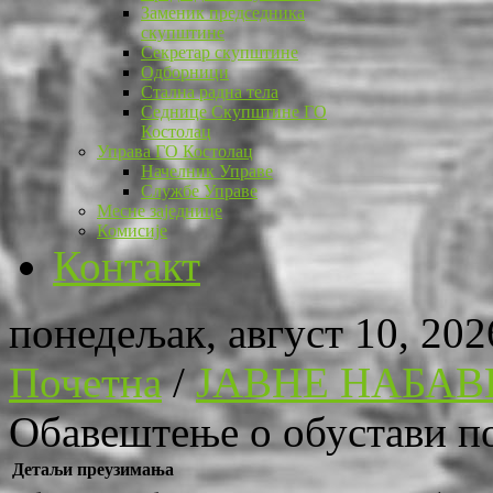
Заменик председника
скупштине
Секретар скупштине
Одборници
Стална радна тела
Седнице Скупштине ГО
Костолац
Управа ГО Костолац
Начелник Управе
Службе Управе
Месне заједнице
Комисије
Контакт
понедељак, август 10, 202
Почетна
/
ЈАВНЕ НАБАВ
Обавештење о обустави по
Детаљи преузимања