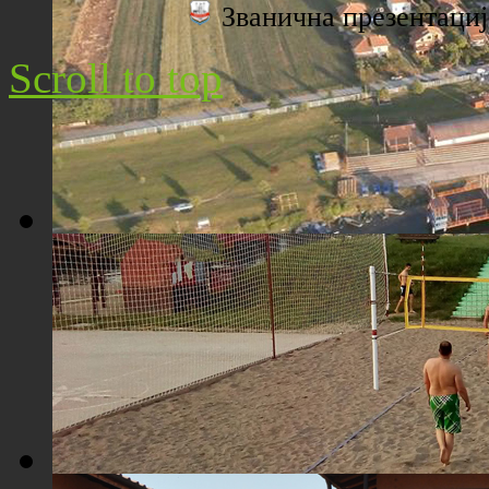
Званична презентац
Плажа "Топољар" - Поглед са торња
Scroll to top
Плажа "Топољар" - Поглед из ваздуха