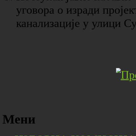
уговора о изради пројек
канализације у улици Су
Мени