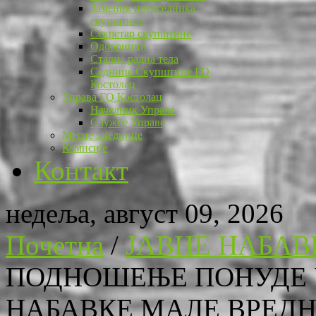
Заменик председника
скупштине
Секретар скупштине
Одборници
Стална радна тела
Седнице Скупштине ГО
Костолац
Управа ГО Костолац
Начелник Управе
Службе Управе
Месне заједнице
Комисије
Контакт
недеља, август 09, 2026
Почетна
/
ЈАВНЕ НАБАВ
ПОДНОШЕЊЕ ПОНУДЕ 
НАБАВКЕ МАЛЕ ВРЕДНОСТ