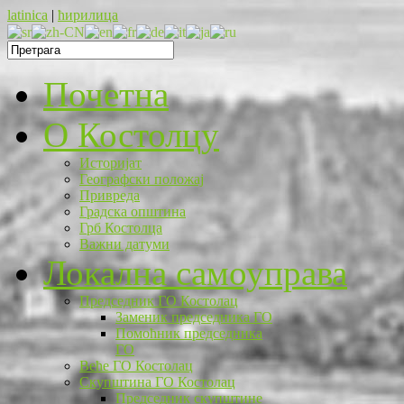
latinica
|
ћирилица
Почетна
O Костолцу
Историјат
Географски положај
Привреда
Градска општина
Грб Костолца
Важни датуми
Локална самоуправа
Председник ГО Костолац
Заменик председника ГО
Помоћник председника
ГО
Веће ГО Костолац
Скупштина ГО Костолац
Председник скупштине