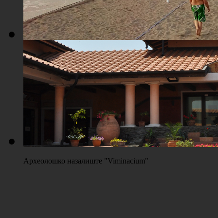
Плажа "Топољар" - Терени на песку
Археолошко назалиште "Viminacium"