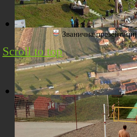
Званична презентац
Плажа "Топољар" - Поглед са торња
Scroll to top
Плажа "Топољар" - Поглед из ваздуха