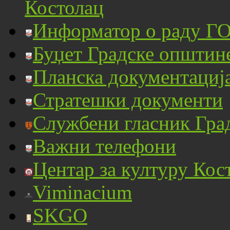
Костолац
Информатор о раду ГО
Буџет Градске општин
Планска документациј
Стратешки документи
Службени гласник Гра
Важни телефони
Центар за културу Кос
Viminacium
SKGO