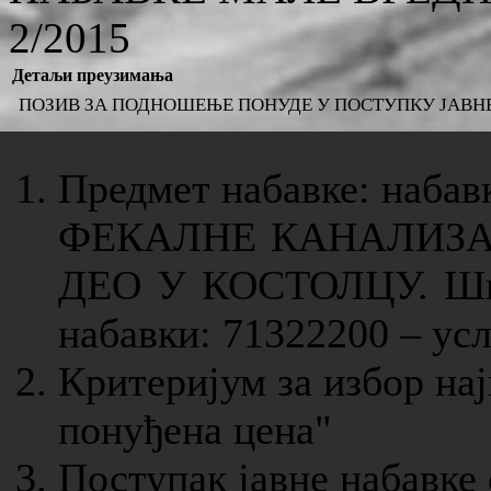
2/2015
Детаљи преузимања
ПОЗИВ ЗА ПОДНОШЕЊЕ ПОНУДЕ У ПОСТУПКУ ЈАВНЕ НА
Предмет набавке: наба
ФЕКАЛНЕ КАНАЛИЗАЦ
ДЕО У КОСТОЛЦУ. Шиф
набавки: 71322200 – ус
Критеријум за избор нај
понуђена цена"
Поступак јавне набавке