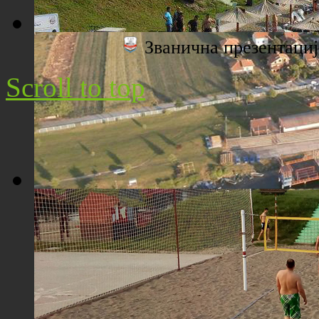
Званична презентац
Плажа "Топољар" - Поглед са торња
Scroll to top
Плажа "Топољар" - Поглед из ваздуха