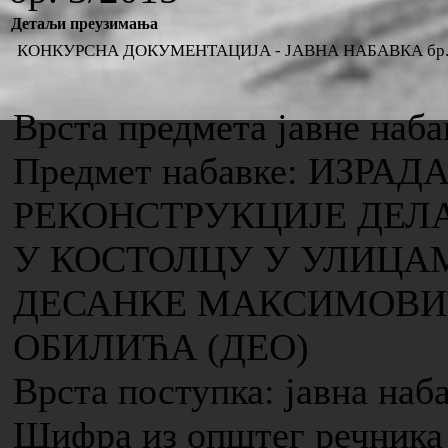
Детаљи преузимања
КОНКУРСНА ДОКУМЕНТАЦИЈА - ЈАВНА НАБАВКА бр. 
Врста предмета јавне наба
Предмет набавке: ИЗРА
РЕКОНСТРУКЦИЈЕ ДЕЛ
У КОСТОЛЦУ У УЛИЦА
ДЕСАНКЕ МАКСИМОВИ
ОБИЛИЋА (ДЕО)
Врста поступка: јавна наб
Шифра из општег речника 