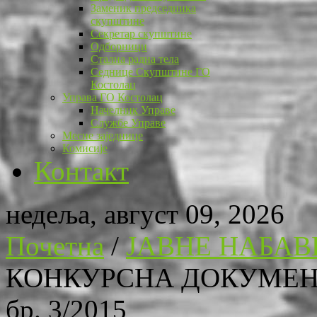
Заменик председника
скупштине
Секретар скупштине
Одборници
Стална радна тела
Седнице Скупштине ГО
Костолац
Управа ГО Костолац
Начелник Управе
Службе Управе
Месне заједнице
Комисије
Контакт
недеља, август 09, 2026
Почетна
/
ЈАВНЕ НАБАВ
КОНКУРСНА ДОКУМЕНТ
бр. 3/2015