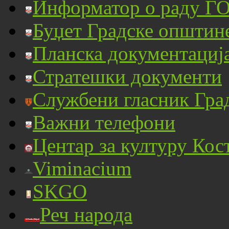
Информатор о раду ГО
Буџет Градске општин
Планска документациј
Стратешки документи
Службени гласник Гра
Важни телефони
Центар за културу Кос
Viminacium
SKGO
Реч народа