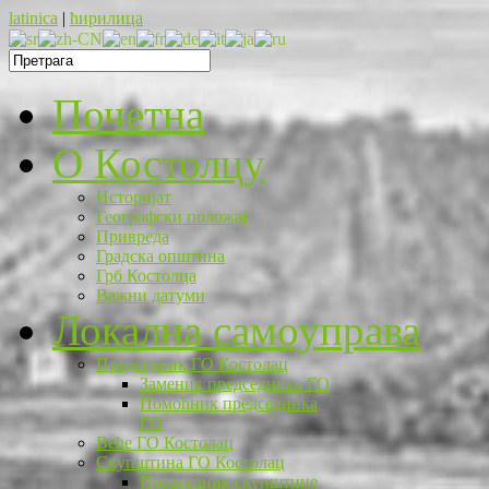
latinica
|
ћирилица
Почетна
O Костолцу
Историјат
Географски положај
Привреда
Градска општина
Грб Костолца
Важни датуми
Локална самоуправа
Председник ГО Костолац
Заменик председника ГО
Помоћник председника
ГО
Веће ГО Костолац
Скупштина ГО Костолац
Председник скупштине