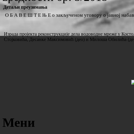
Детаљи преузимања
О Б А В Е Ш Т Е Њ Е о закљученом уговору о јавној набав
Израда пројекта реконструкције дела водоводне мреже у Кост
Стојковића, Десанке Максимовић (део) и Милоша Обилића (део)
Мени