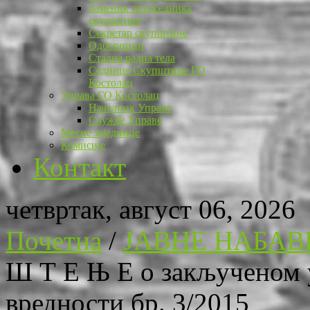
Заменик председника
скупштине
Секретар скупштине
Одборници
Стална радна тела
Седнице Скупштине ГО
Костолац
Управа ГО Костолац
Начелник Управе
Службе Управе
Месне заједнице
Комисије
Контакт
четвртак, август 06, 2026
Почетна
/
ЈАВНЕ НАБАВ
Ш Т Е Њ Е о закљученом у
вредности бр. 3/2015