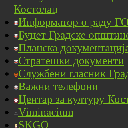
Костолац
Информатор о раду ГО
Буџет Градске општин
Планска документациј
Стратешки документи
Службени гласник Гра
Важни телефони
Центар за културу Кос
Viminacium
SKGO