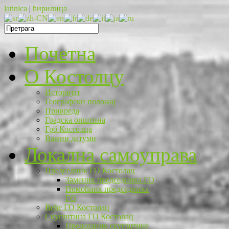
latinica
|
ћирилица
Почетна
O Костолцу
Историјат
Географски положај
Привреда
Градска општина
Грб Костолца
Важни датуми
Локална самоуправа
Председник ГО Костолац
Заменик председника ГО
Помоћник председника
ГО
Веће ГО Костолац
Скупштина ГО Костолац
Председник скупштине