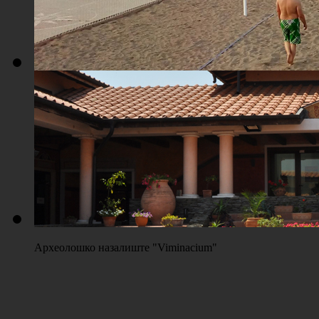
Плажа "Топољар" - Терени на песку
Археолошко назалиште "Viminacium"