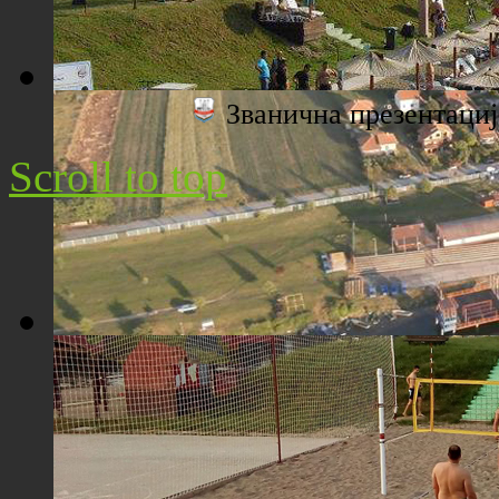
Званична презентац
Плажа "Топољар" - Поглед са торња
Scroll to top
Плажа "Топољар" - Поглед из ваздуха