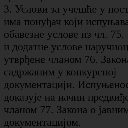
3. Услови за учешће у пос
има понуђач који испуњав
обавезне услове из чл. 75.
и додатне услове наручио
утврђене чланом 76. Закон
садржаним у конкурсној
документацији. Испуњенос
доказује на начин предвиђ
чланом 77. Закона о јавни
документацијом.