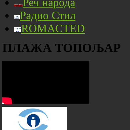
Реч народа
Радио Стил
ROMACTED
ПЛАЖА ТОПОЉАР