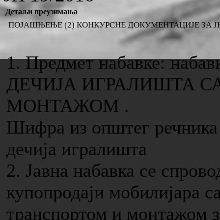
Детаљи преузимања
ПОЈАШЊЕЊЕ (2) КОНКУРСНЕ ДОКУМЕНТАЦИЈЕ ЗА ЈН
1. Предмет набавке: наб
ДЕЧИЈА ИГРАЛИШТА С
МОНТАЖОМ .
Шифра из општег речника 
дечија игралишта
2. Јавна набавка се спров
купопродаји мобилијара с
транспортом и монтажом з