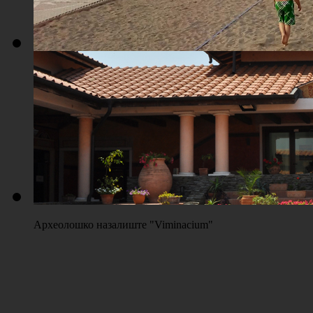
Плажа "Топољар" - Терени на песку
Археолошко назалиште "Viminacium"