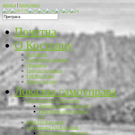
latinica
|
ћирилица
Почетна
O Костолцу
Историјат
Географски положај
Привреда
Градска општина
Грб Костолца
Важни датуми
Локална самоуправа
Председник ГО Костолац
Заменик председника ГО
Помоћник председника
ГО
Веће ГО Костолац
Скупштина ГО Костолац
Председник скупштине