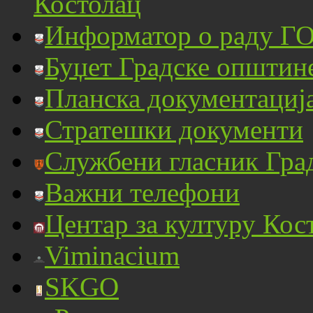
Костолац
Информатор о раду ГО
Буџет Градске општин
Планска документациј
Стратешки документи
Службени гласник Гра
Важни телефони
Центар за културу Кос
Viminacium
SKGO