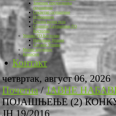
Заменик председника
скупштине
Секретар скупштине
Одборници
Стална радна тела
Седнице Скупштине ГО
Костолац
Управа ГО Костолац
Начелник Управе
Службе Управе
Месне заједнице
Комисије
Контакт
четвртак, август 06, 2026
Почетна
/
ЈАВНЕ НАБАВ
ПОЈАШЊЕЊЕ (2) КОНК
ЈН 19/2016