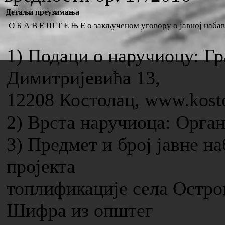
Детаљи преузимања
О Б А В Е Ш Т Е Њ Е о закљученом уговору о јавној наба
1) Подаци о наручиоцу: Г
Димитријевића 13,
12208 Костолац, www.kosto
2) Врста наручиоца: Орга
3) Предмет и број јавне н
пројекта
топлификације села Остров
Шифра из општег