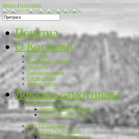
latinica
|
ћирилица
Почетна
O Костолцу
Историјат
Географски положај
Привреда
Градска општина
Грб Костолца
Важни датуми
Локална самоуправа
Председник ГО Костолац
Заменик председника ГО
Помоћник председника
ГО
Веће ГО Костолац
Скупштина ГО Костолац
Председник скупштине