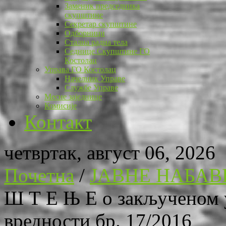
Заменик председника
скупштине
Секретар скупштине
Одборници
Стална радна тела
Седнице Скупштине ГО
Костолац
Управа ГО Костолац
Начелник Управе
Службе Управе
Месне заједнице
Комисије
Контакт
четвртак, август 06, 2026
Почетна
/
ЈАВНЕ НАБАВ
Ш Т Е Њ Е о закљученом у
вредности бр. 17/2016