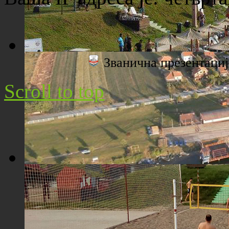
Званична презентац
Плажа "Топољар" - Поглед са торња
Scroll to top
Плажа "Топољар" - Поглед из ваздуха