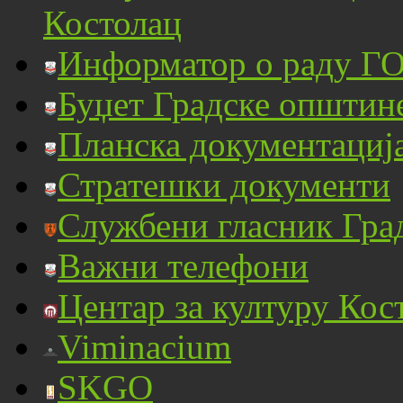
Костолац
Информатор о раду ГО
Буџет Градске општин
Планска документациј
Стратешки документи
Службени гласник Гра
Важни телефони
Центар за културу Кос
Viminacium
SKGO