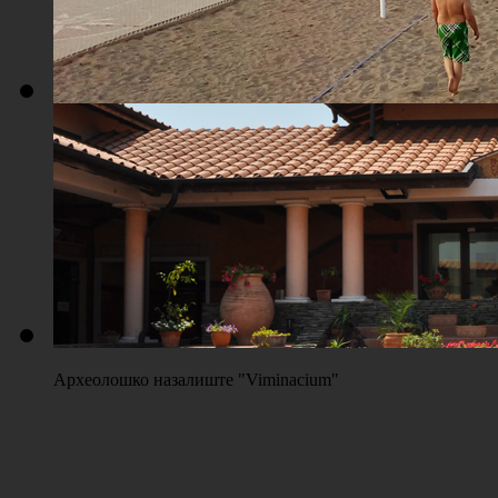
Плажа "Топољар" - Терени на песку
Археолошко назалиште "Viminacium"