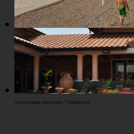
Плажа "Топољар" - Терени на песку
Археолошко назалиште "Viminacium"