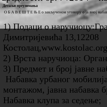
Детаљи преузимања
О Б А В Е Ш Т Е Њ Е о закљученом уговору о ја вној набавц
1) Подаци о наручиоцу:Гр
Димитријевића 13,12208
Костолац,www.kostolac.org
2) Врста наручиоца: Орга
3) Предмет и број јавне на
Набавка урбаног мобилија
монтажом, јавна набавка б
Набавка клупа за седење;