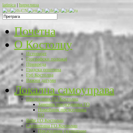
latinica
|
ћирилица
Почетна
O Костолцу
Историјат
Географски положај
Привреда
Градска општина
Грб Костолца
Важни датуми
Локална самоуправа
Председник ГО Костолац
Заменик председника ГО
Помоћник председника
ГО
Веће ГО Костолац
Скупштина ГО Костолац
Председник скупштине