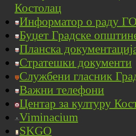
Костолац
Информатор о раду ГО
Буџет Градске општин
Планска документациј
Стратешки документи
Службени гласник Гра
Важни телефони
Центар за културу Кос
Viminacium
SKGO