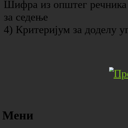
Шифра из општег речника 
за седење
4) Критеријум за доделу у
Мени