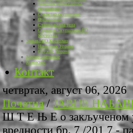
Заменик председника
скупштине
Секретар скупштине
Одборници
Стална радна тела
Седнице Скупштине ГО
Костолац
Управа ГО Костолац
Начелник Управе
Службе Управе
Месне заједнице
Комисије
Контакт
четвртак, август 06, 2026
Почетна
/
ЈАВНЕ НАБАВ
Ш Т Е Њ Е о закљученом у
вредности бр. 7 /201 7 - па