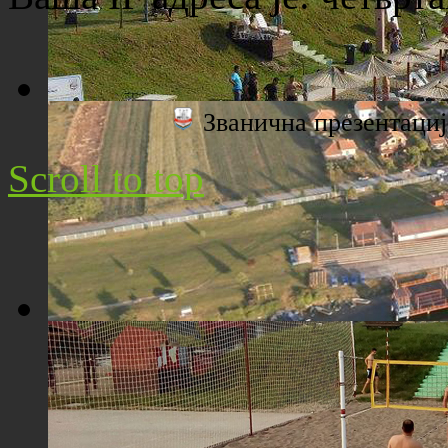
Званична презентац
Плажа "Топољар" - Поглед са торња
Scroll to top
Плажа "Топољар" - Поглед из ваздуха