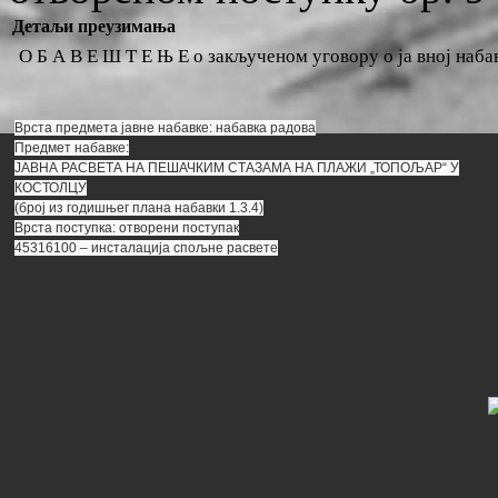
Детаљи преузимања
О Б А В Е Ш Т Е Њ Е о закљученом уговору о ја вној наба
Врста предмета јавне набавке: набавка радова
Предмет набавке:
ЈАВНА РАСВЕТА НА ПЕШАЧКИМ СТАЗАМА НА ПЛАЖИ „ТОПОЉАР“ У
КОСТОЛЦУ
(број из годишњег плана набавки 1.3.4)
Врста поступка: отворени поступак
45316100 – инсталација спољне расвете