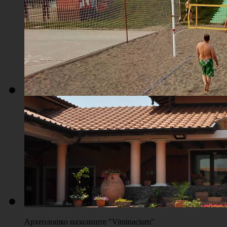
Плажа "Топољар" - Терени на песку
Археолошко назалиште "Viminacium"