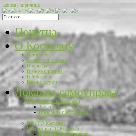
latinica
|
ћирилица
Почетна
O Костолцу
Историјат
Географски положај
Привреда
Градска општина
Грб Костолца
Важни датуми
Локална самоуправа
Председник ГО Костолац
Заменик председника ГО
Помоћник председника
ГО
Веће ГО Костолац
Скупштина ГО Костолац
Председник скупштине