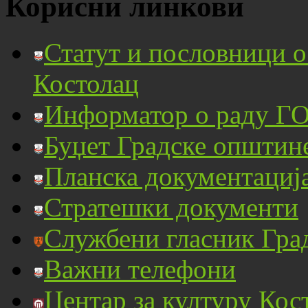
Корисни линкови
Статут и пословници 
Костолац
Информатор о раду ГО
Буџет Градске општин
Планска документациј
Стратешки документи
Службени гласник Гра
Важни телефони
Центар за културу Кос