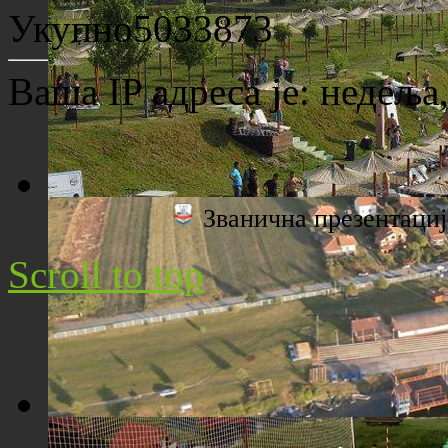
Археолошко налазиште "Viminacium"
Укупно
5033873
Ваша IP адреса је:
недеља,
Званична презентац
Плажа "Топољар" - Поглед са торња
Scroll to top
Плажа "Топољар" - Поглед из ваздуха