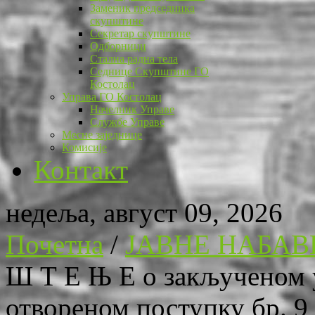
Заменик председника
скупштине
Секретар скупштине
Одборници
Стална радна тела
Седнице Скупштине ГО
Костолац
Управа ГО Костолац
Начелник Управе
Службе Управе
Месне заједнице
Комисије
Контакт
недеља, август 09, 2026
Почетна
/
ЈАВНЕ НАБАВ
Ш Т Е Њ Е о закљученом у
отвореном поступку бр. 9