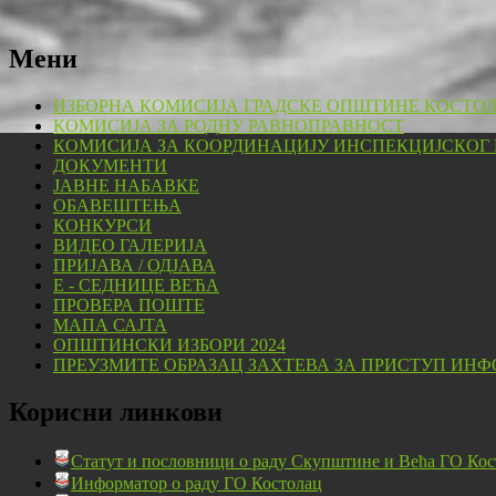
Мени
ИЗБОРНА КОМИСИЈА ГРАДСКЕ ОПШТИНЕ КОСТО
КОМИСИЈА ЗА РОДНУ РАВНОПРАВНОСТ
КОМИСИЈА ЗА КООРДИНАЦИЈУ ИНСПЕКЦИЈСКОГ
ДОКУМЕНТИ
ЈАВНЕ НАБАВКЕ
ОБАВЕШТЕЊА
КОНКУРСИ
ВИДЕО ГАЛЕРИЈА
ПРИЈАВА / ОДЈАВА
Е - СЕДНИЦЕ ВЕЋА
ПРОВЕРА ПОШТЕ
МАПА САЈТА
ОПШТИНСКИ ИЗБОРИ 2024
ПРЕУЗМИТЕ ОБРАЗАЦ ЗАХТЕВА ЗА ПРИСТУП ИНФ
Корисни линкови
Статут и пословници о раду Скупштине и Већа ГО Кос
Информатор о раду ГО Костолац