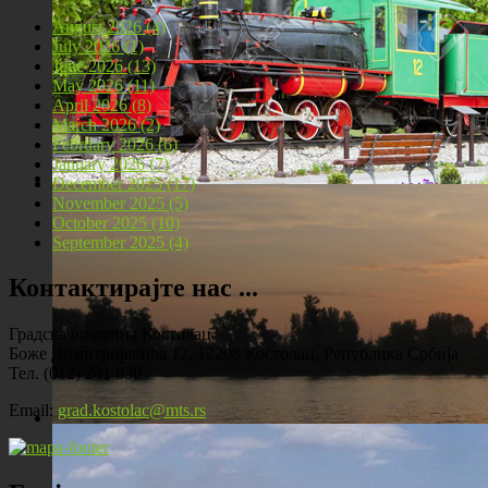
August 2026 (4)
July 2026 (1)
June 2026 (13)
May 2026 (11)
April 2026 (8)
March 2026 (2)
February 2026 (6)
January 2026 (7)
December 2025 (17)
November 2025 (5)
Локомотива у центру Костолца
October 2025 (10)
September 2025 (4)
Контактирајте нас ...
Градска општина Костолац
Боже Димитријевића 12, 12208 Костолац, Република Србија
Тел. (012) 241 830
Email:
grad.kostolac@mts.rs
Костолац на Дунаву