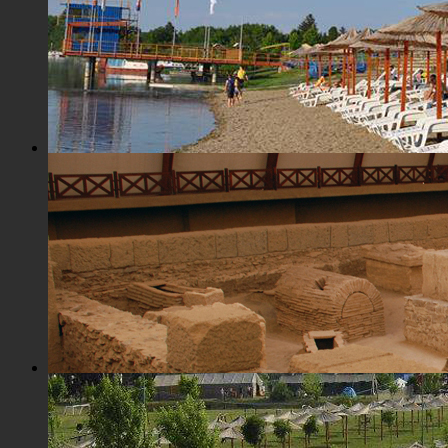
Плажа "Топољар" - Купалиште
Археолошко налазиште "Viminacium"