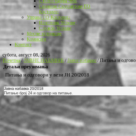
Стална радна тела
Седнице Скупштине ГО
Костолац
Управа ГО Костолац
Начелник Управе
Службе Управе
Месне заједнице
Комисије
Контакт
субота, август 08, 2026
Почетна
/
ЈАВНЕ НАБАВКЕ
/
Јавне набавке
/
Питања и одговор
Детаљи преузимања
Питања и одговори у вези ЈН 20/2018
Jавна набавка 20/2018
Питање број 24 и одговор на питање.