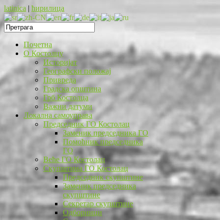
latinica
|
ћирилица
Почетна
O Костолцу
Историјат
Географски положај
Привреда
Градска општина
Грб Костолца
Важни датуми
Локална самоуправа
Председник ГО Костолац
Заменик председника ГО
Помоћник председника
ГО
Веће ГО Костолац
Скупштина ГО Костолац
Председник скупштине
Заменик председника
скупштине
Секретар скупштине
Одборници