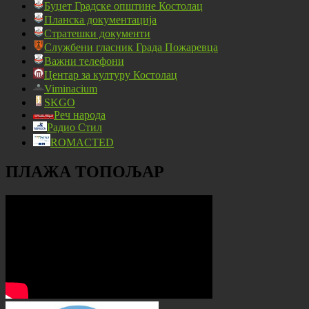
Буџет Градске општине Костолац
Планска документација
Стратешки документи
Службени гласник Града Пожаревца
Важни телефони
Центар за културу Костолац
Viminacium
SKGO
Реч народа
Радио Стил
ROMACTED
ПЛАЖА ТОПОЉАР