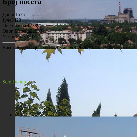
Број посета
Данас
1575
Јуче
3423
Ове недеље
17389
Овог Месеца
22833
Укупно
5030897
Ваша IP адреса је:
субота, 08 август 2026 13:03
Панорама Костолца
Scroll to top
Црква Св. Максима исповедника