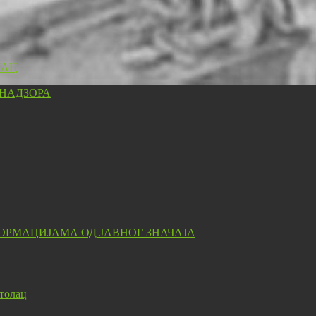
ЛАЦ
 НАДЗОРА
ОРМАЦИЈАМА ОД ЈАВНОГ ЗНАЧАЈА
толац