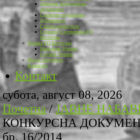
Заменик председника
скупштине
Секретар скупштине
Одборници
Стална радна тела
Седнице Скупштине ГО
Костолац
Управа ГО Костолац
Начелник Управе
Службе Управе
Месне заједнице
Комисије
Контакт
субота, август 08, 2026
Почетна
/
ЈАВНЕ НАБАВ
КОНКУРСНА ДОКУМЕН
бр. 16/2014