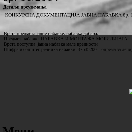
Детаљи преузимања
КОНКУРСНА ДОКУМЕНТАЦИЈА ЈАВНА НАБАВКА бр. 1
Врста предмета јавне набавке: набавка добара.
Предмет набавке: НАБАВКА И МОНТАЖА МОБИЛИЈАРА
Врста поступка: јавна набавка мале вредности
Шифра из општег речника набавки: 37535200 – опрема за дечи
Мени