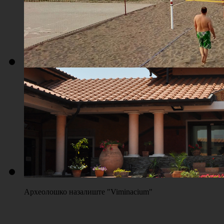
Плажа "Топољар" - Терени на песку
Археолошко назалиште "Viminacium"