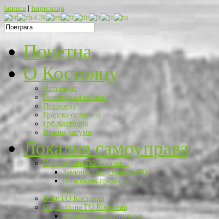
latinica
|
ћирилица
Почетна
O Костолцу
Историјат
Географски положај
Привреда
Градска општина
Грб Костолца
Важни датуми
Локална самоуправа
Председник ГО Костолац
Заменик председника ГО
Помоћник председника
ГО
Веће ГО Костолац
Скупштина ГО Костолац
Председник скупштине