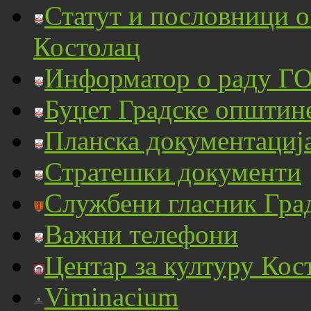
Статут и пословници 
Костолац
Информатор о раду ГО
Буџет Градске општин
Планска документациј
Стратешки документи
Службени гласник Гра
Важни телефони
Центар за културу Кос
Viminacium