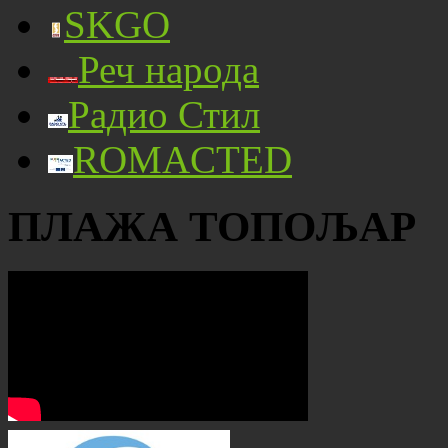
SKGO
Реч народа
Радио Стил
ROMACTED
ПЛАЖА ТОПОЉАР