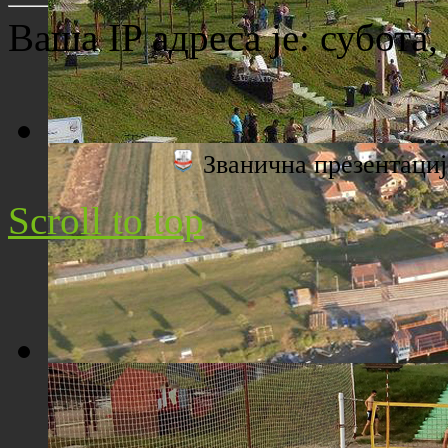
Ваша IP адреса је:
субота,
Званична презентац
Плажа "Топољар" - Поглед са торња
Scroll to top
Плажа "Топољар" - Поглед из ваздуха