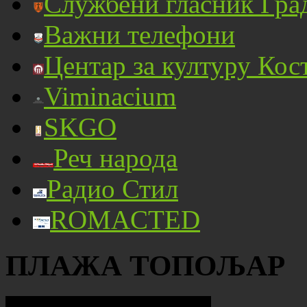
Службени гласник Гра
Важни телефони
Центар за културу Кос
Viminacium
SKGO
Реч народа
Радио Стил
ROMACTED
ПЛАЖА ТОПОЉАР