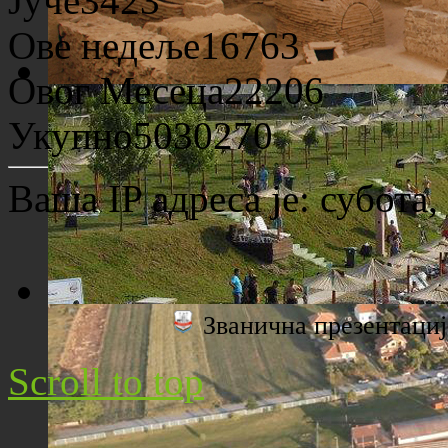
Јуче
3423
Ове недеље
16763
Овог Месеца
22206
Археолошко налазиште "Viminacium"
Укупно
5030270
Ваша IP адреса је:
субота,
Званична презентац
Плажа "Топољар" - Поглед са торња
Scroll to top