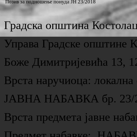
Позив за подношење понуда ЈН 23/2018
Градска општина Костола
Управа Градске општине 
Боже Димитријевића 13, 1
Врста наручиоца: локална
ЈАВНА НАБАВКА бр. 23/
Врста предмета јавне н
Предмет набавке: НАБ