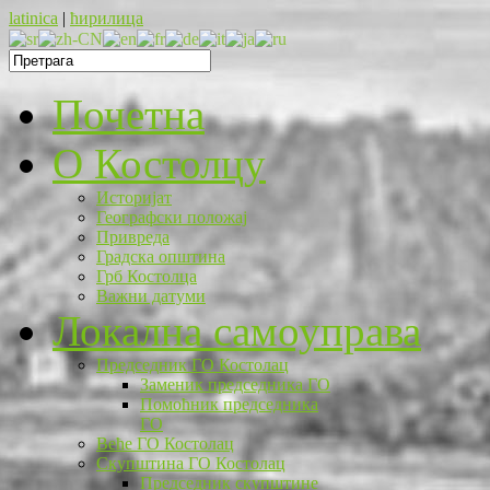
latinica
|
ћирилица
Почетна
O Костолцу
Историјат
Географски положај
Привреда
Градска општина
Грб Костолца
Важни датуми
Локална самоуправа
Председник ГО Костолац
Заменик председника ГО
Помоћник председника
ГО
Веће ГО Костолац
Скупштина ГО Костолац
Председник скупштине