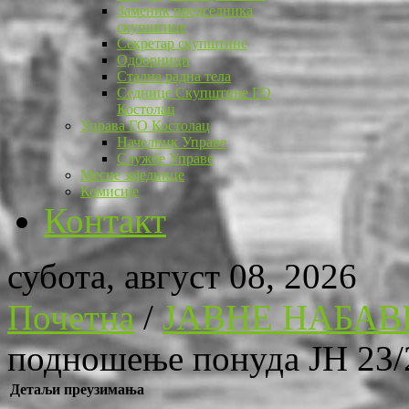
Заменик председника
скупштине
Секретар скупштине
Одборници
Стална радна тела
Седнице Скупштине ГО
Костолац
Управа ГО Костолац
Начелник Управе
Службе Управе
Месне заједнице
Комисије
Контакт
субота, август 08, 2026
Почетна
/
ЈАВНЕ НАБАВ
подношење понуда ЈН 23/
Детаљи преузимања