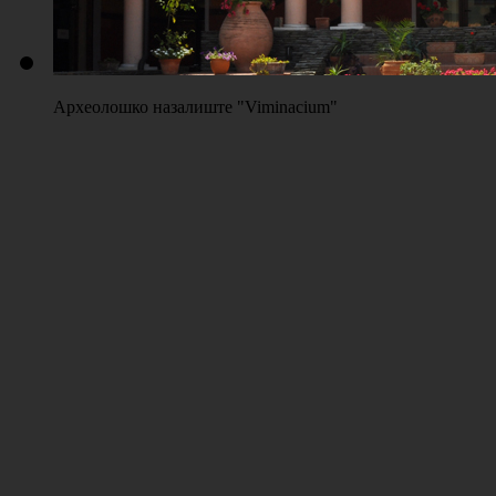
Археолошко назалиште "Viminacium"