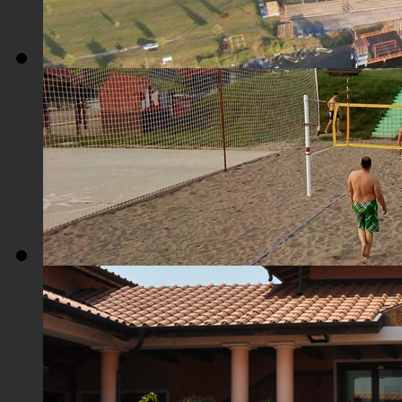
Плажа "Топољар" - Поглед из ваздуха
Плажа "Топољар" - Терени на песку