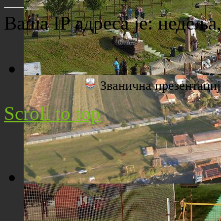
Ваша IP адреса је:
недеља,
Званична презентац
Плажа "Топољар" - Поглед са торња
Scroll to top
Плажа "Топољар" - Поглед из ваздуха