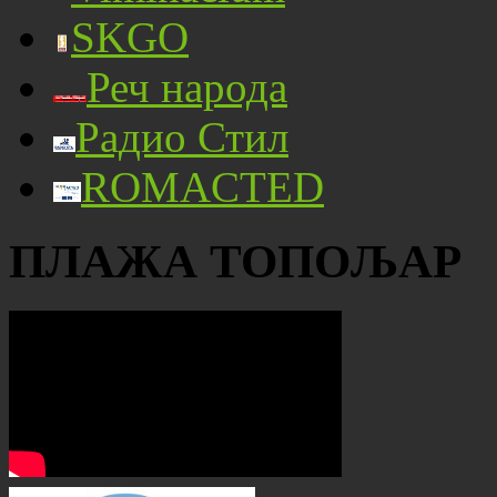
SKGO
Реч народа
Радио Стил
ROMACTED
ПЛАЖА ТОПОЉАР