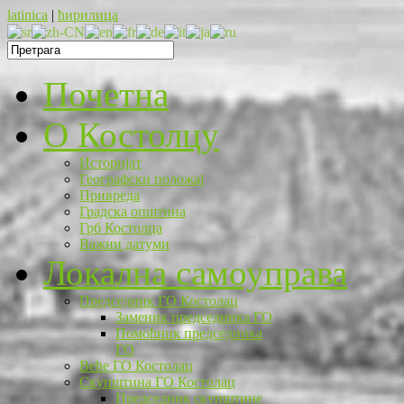
latinica
|
ћирилица
Почетна
O Костолцу
Историјат
Географски положај
Привреда
Градска општина
Грб Костолца
Важни датуми
Локална самоуправа
Председник ГО Костолац
Заменик председника ГО
Помоћник председника
ГО
Веће ГО Костолац
Скупштина ГО Костолац
Председник скупштине