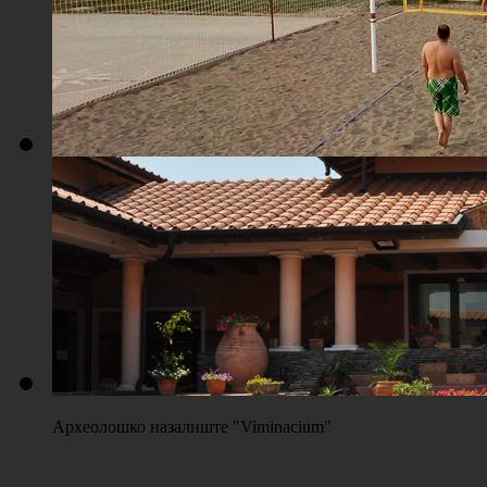
Плажа "Топољар" - Терени на песку
Археолошко назалиште "Viminacium"