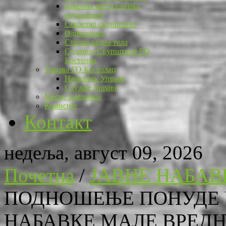
Заменик председника
скупштине
Секретар скупштине
Одборници
Стална радна тела
Седнице Скупштине ГО
Костолац
Управа ГО Костолац
Начелник Управе
Службе Управе
Месне заједнице
Комисије
Контакт
недеља, август 09, 2026
Почетна
/
ЈАВНЕ НАБАВ
ПОДНОШЕЊЕ ПОНУДЕ 
НАБАВКЕ МАЛЕ ВРЕДНОС