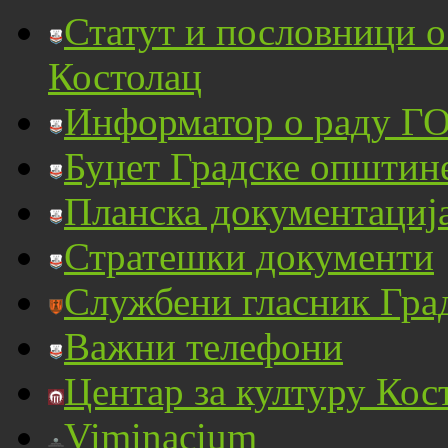
Статут и пословници 
Костолац
Информатор о раду ГО
Буџет Градске општин
Планска документациј
Стратешки документи
Службени гласник Гра
Важни телефони
Центар за културу Кос
Viminacium