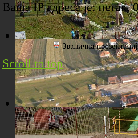
Ваша IP адреса је:
петак, 
Званична презентац
Плажа "Топољар" - Поглед са торња
Scroll to top
Плажа "Топољар" - Поглед из ваздуха