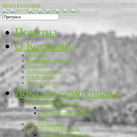
latinica
|
ћирилица
Почетна
O Костолцу
Историјат
Географски положај
Привреда
Градска општина
Грб Костолца
Важни датуми
Локална самоуправа
Председник ГО Костолац
Заменик председника ГО
Помоћник председника
ГО
Веће ГО Костолац
Скупштина ГО Костолац
Председник скупштине