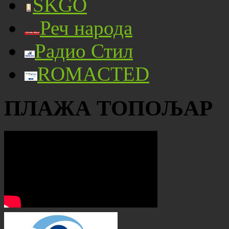
SKGO
Реч народа
Радио Стил
ROMACTED
ПЛАЖА ТОПОЉАР