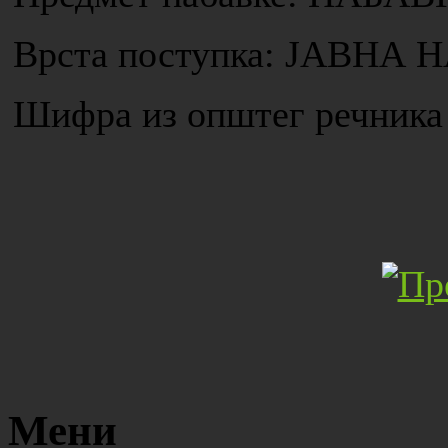
Врста поступка: ЈАВН
Шифра из општег речника 
Мени