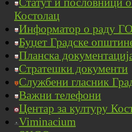
Статут и пословници 
Костолац
Информатор о раду ГО
Буџет Градске општин
Планска документациј
Стратешки документи
Службени гласник Гра
Важни телефони
Центар за културу Кос
Viminacium