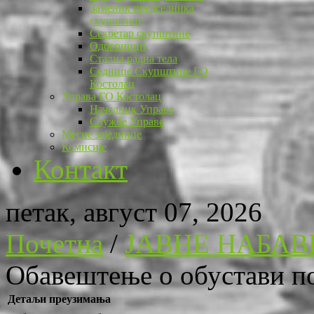
Заменик председника
скупштине
Секретар скупштине
Одборници
Стална радна тела
Седнице Скупштине ГО
Костолац
Управа ГО Костолац
Начелник Управе
Службе Управе
Месне заједнице
Комисије
Контакт
петак, август 07, 2026
Почетна
/
ЈАВНЕ НАБАВ
Обавештење о обустави п
Детаљи преузимања