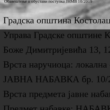
Обавештење о обустави поступка ЈНМВ 10/2019
Градска општина Костола
Управа Градске општине 
Боже Димитријевића 13, 1
Врста наручиоца: локална
ЈАВНА НАБАВКА бр. 10/
Врста предмета јавне н
Предмет набавке: НАБ