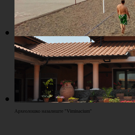
Плажа "Топољар" - Терени на песку
Археолошко назалиште "Viminacium"