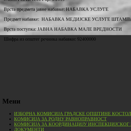
Врста предмета јавне набавке: НАБАВКА УСЛУГЕ
Предмет набавке: НАБАВКА МЕДИЈСКЕ УСЛУГЕ ШТА
Врста поступка: ЈАВНА НАБАВКА МАЛЕ ВРЕДНОСТИ
Шифра из општег речника набавки: 92400000
Мени
ИЗБОРНА КОМИСИЈА ГРАДСКЕ ОПШТИНЕ КОСТО
КОМИСИЈА ЗА РОДНУ РАВНОПРАВНОСТ
КОМИСИЈА ЗА КООРДИНАЦИЈУ ИНСПЕКЦИЈСКОГ
ДОКУМЕНТИ