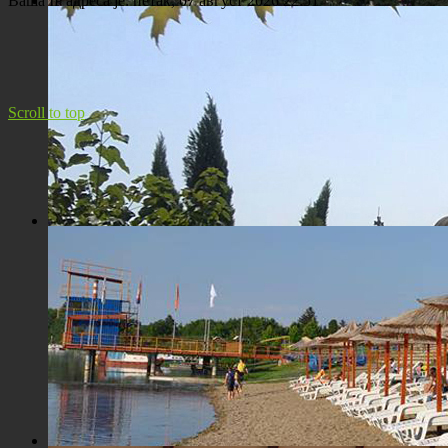
Ваша IP адреса је:
петак, 07 август 2026 22:51
Панорама Костолца
Scroll to top
Црква Св. Максима исповедника