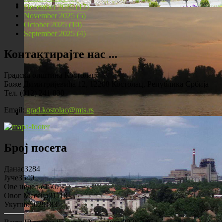
December 2025 (17)
November 2025 (5)
Локомотива у центру Костолца
October 2025 (10)
September 2025 (4)
Контактирајте нас ...
Градска општина Костолац
Боже Димитријевића 12, 12208 Костолац, Република Србија
Тел. (012) 241 830
Email:
grad.kostolac@mts.rs
Костолац на Дунаву
Број посета
Данас
3284
Јуче
3540
Ове недеље
15675
Овог Месеца
21118
Укупно
5029183