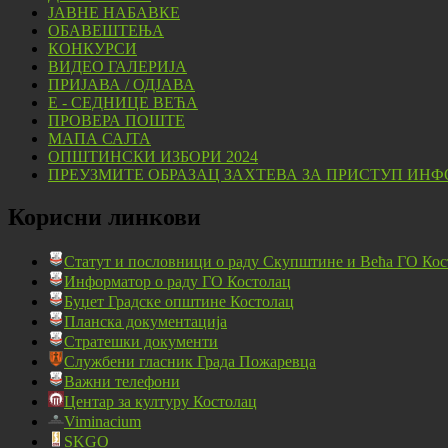
ЈАВНЕ НАБАВКЕ
ОБАВЕШТЕЊА
КОНКУРСИ
ВИДЕО ГАЛЕРИЈА
ПРИЈАВА / ОДЈАВА
Е - СЕДНИЦЕ ВЕЋА
ПРОВЕРА ПОШТЕ
МАПА САЈТА
ОПШТИНСКИ ИЗБОРИ 2024
ПРЕУЗМИТЕ ОБРАЗАЦ ЗАХТЕВА ЗА ПРИСТУП ИНФ
Корисни линкови
Статут и пословници о раду Скупштине и Већа ГО Кос
Информатор о раду ГО Костолац
Буџет Градске општине Костолац
Планска документација
Стратешки документи
Службени гласник Града Пожаревца
Важни телефони
Центар за културу Костолац
Viminacium
SKGO