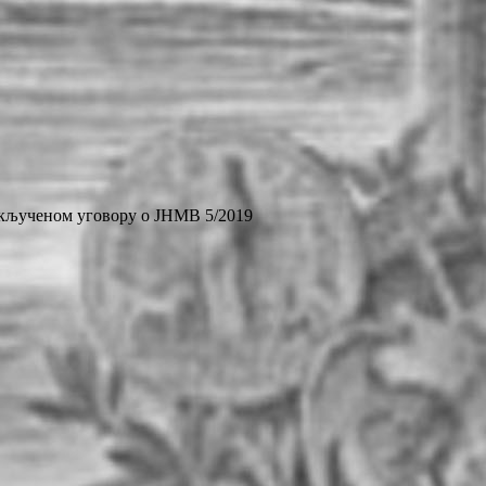
кљученом уговору о ЈНМВ 5/2019