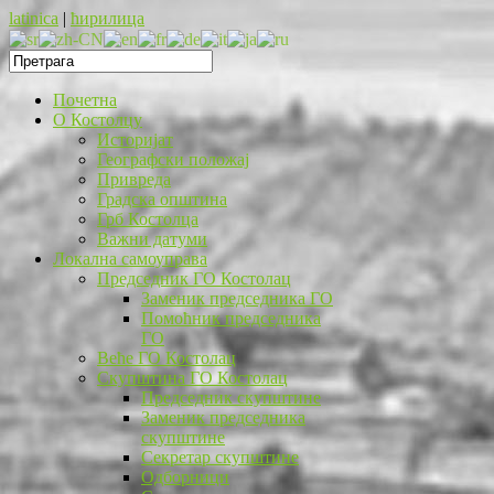
latinica
|
ћирилица
Почетна
O Костолцу
Историјат
Географски положај
Привреда
Градска општина
Грб Костолца
Важни датуми
Локална самоуправа
Председник ГО Костолац
Заменик председника ГО
Помоћник председника
ГО
Веће ГО Костолац
Скупштина ГО Костолац
Председник скупштине
Заменик председника
скупштине
Секретар скупштине
Одборници