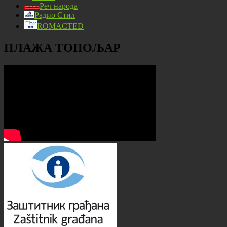
Реч народа
Радио Стил
ROMACTED
ПЛАЖА ТОПОЉАР