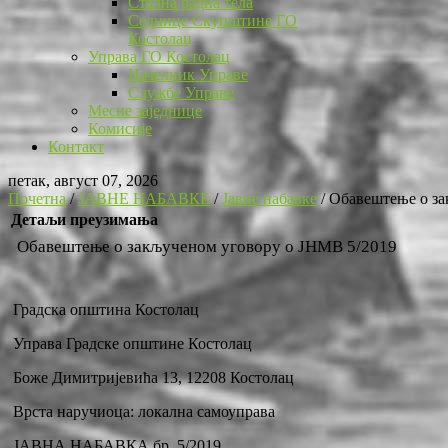
Стална радна тела
Седнице Скупштине ГО
Костолац
Управа ГО Костолац
Начелник Управе
Службе Управе
Месне заједнице
Комисије
Контакт
петак, август 07, 2026
Почетна
/
ЈАВНЕ НАБАВКЕ
/
Јавне набавке
/
Обавештење о за
Детаљи преузимања
Обавештење о закљученом уговору о ЈНМВ 5/2019
Градска општина Костолац
Управа Градске општине Костолац
Боже Димитријевића 13, 12208 Костолац
Врста наручиоца: локална самоуправа
ЈАВНА НАБАВКА бр. 5/2019