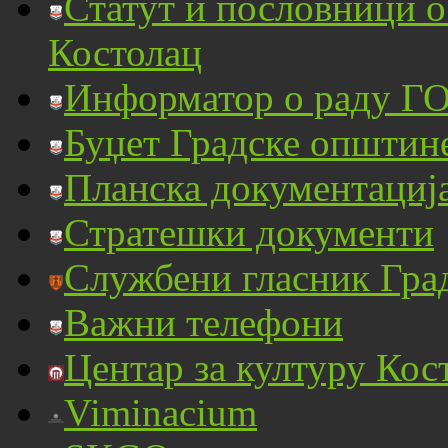
Статут и пословници 
Костолац
Информатор о раду ГО
Буџет Градске општин
Планска документациј
Стратешки документи
Службени гласник Гра
Важни телефони
Центар за културу Кос
Viminacium