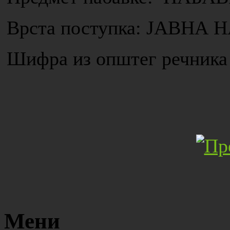
Врста поступка: ЈАВН
Шифра из општег речника 
Мени