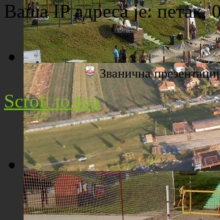
Ваша IP адреса је:
петак, 
Званична презентац
Плажа "Топољар" - Поглед са торња
Scroll to top
Плажа "Топољар" - Поглед из ваздуха