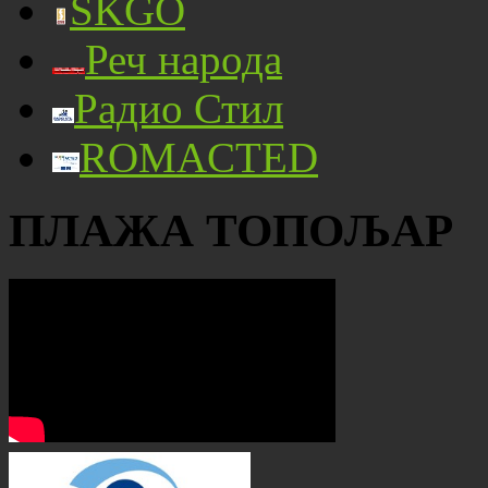
SKGO
Реч народа
Радио Стил
ROMACTED
ПЛАЖА ТОПОЉАР