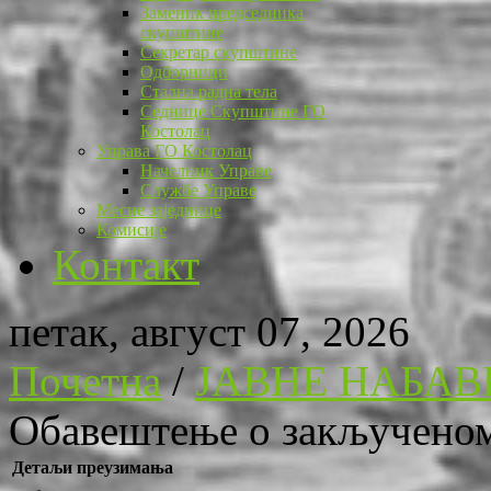
Заменик председника
скупштине
Секретар скупштине
Одборници
Стална радна тела
Седнице Скупштине ГО
Костолац
Управа ГО Костолац
Начелник Управе
Службе Управе
Месне заједнице
Комисије
Контакт
петак, август 07, 2026
Почетна
/
ЈАВНЕ НАБАВ
Обавештење о закључено
Детаљи преузимања