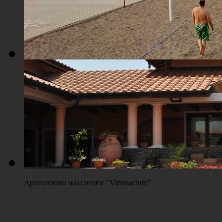
Плажа "Топољар" - Терени на песку
Археолошко назалиште "Viminacium"