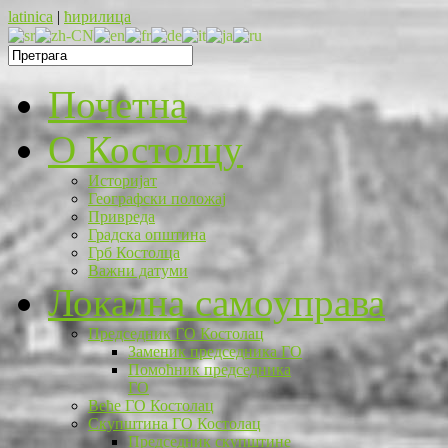
latinica
|
ћирилица
Почетна
O Костолцу
Историјат
Географски положај
Привреда
Градска општина
Грб Костолца
Важни датуми
Локална самоуправа
Председник ГО Костолац
Заменик председника ГО
Помоћник председника
ГО
Веће ГО Костолац
Скупштина ГО Костолац
Председник скупштине