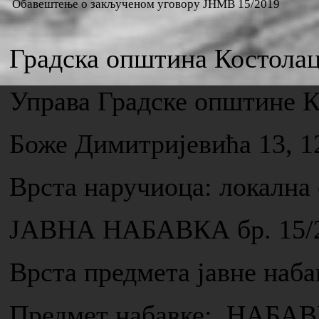
Обавештење о закљученом уговору ЈНМВ 15/2019
Градска општина Костола
Управа Градске општине 
Боже Димитријевића 13, 1
Врста наручиоца: локална
ЈАВНА НАБАВКА бр. 15/
Врста предмета јавне н
Предмет набавке: НАБ