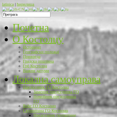
latinica
|
ћирилица
Почетна
O Костолцу
Историјат
Географски положај
Привреда
Градска општина
Грб Костолца
Важни датуми
Локална самоуправа
Председник ГО Костолац
Заменик председника ГО
Помоћник председника
ГО
Веће ГО Костолац
Скупштина ГО Костолац
Председник скупштине