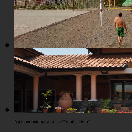
Плажа "Топољар" - Терени на песку
Археолошко назалиште "Viminacium"