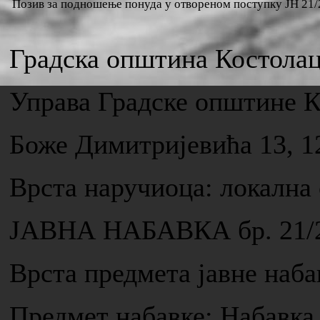
Позив за подношење понуда у отвореном поступку ЈН 21
Градска општина Костола
Управа Градске општине 
Боже Димитријевића 13, 1
Врста наручиоца: локална
ЈАВНА НАБАВКА бр. 21/
Врста предмета јавне н
Предмет набавке: Набавка 