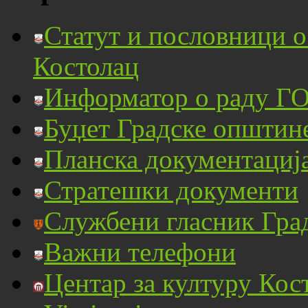
Статут и пословници 
Костолац
Информатор о раду ГО
Буџет Градске општин
Планска документациј
Стратешки документи
Службени гласник Гра
Важни телефони
Центар за културу Кос