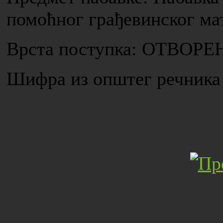
помоћног грађевинског ма
Врста поступка: ОТВО
Шифра из општег речника