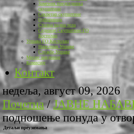
Заменик председника
скупштине
Секретар скупштине
Одборници
Стална радна тела
Седнице Скупштине ГО
Костолац
Управа ГО Костолац
Начелник Управе
Службе Управе
Месне заједнице
Комисије
Контакт
недеља, август 09, 2026
Почетна
/
ЈАВНЕ НАБАВ
подношење понуда у отво
Детаљи преузимања