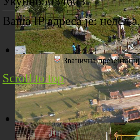
Укупно
5034603
Ваша IP адреса је:
недеља,
Званична презентац
Плажа "Топољар" - Поглед са торња
Scroll to top
Плажа "Топољар" - Поглед из ваздуха