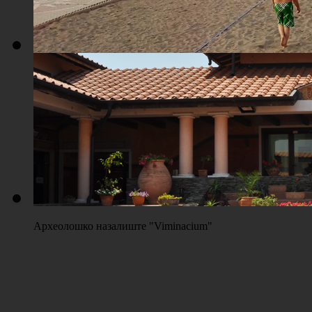
Плажа "Топољар" - Терени на песку
Археолошко назалиште "Viminacium"