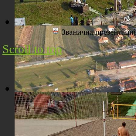
Званична презентац
Плажа "Топољар" - Поглед са торња
Scroll to top
Плажа "Топољар" - Поглед из ваздуха