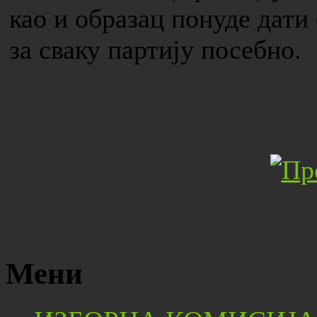
као и образац понуде дати
за сваку партију посебно.
Мени