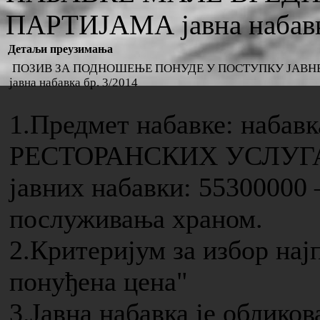
ПАРТИЈАМА јавна набавка
Детаљи преузимања
ПОЗИВ ЗА ПОДНОШЕЊЕ ПОНУДЕ У ПОСТУПКУ ЈАВН
јавна набавка бр. 3/2014
1.Предмет набавке: набав
РЕСТОРАНСКИХ УСЛУГА. 
јавних набавки: 55300000 
послуживања храном.
2.Критеријум за избор нај
понуђена цена"
3.Јавна набавка је обликов