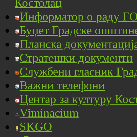
Костолац
Информатор о раду ГО
Буџет Градске општин
Планска документациј
Стратешки документи
Службени гласник Гра
Важни телефони
Центар за културу Кос
Viminacium
SKGO