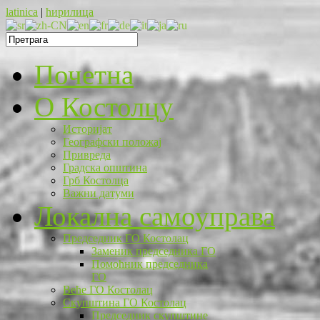
latinica
|
ћирилица
Почетна
O Костолцу
Историјат
Географски положај
Привреда
Градска општина
Грб Костолца
Важни датуми
Локална самоуправа
Председник ГО Костолац
Заменик председника ГО
Помоћник председника
ГО
Веће ГО Костолац
Скупштина ГО Костолац
Председник скупштине