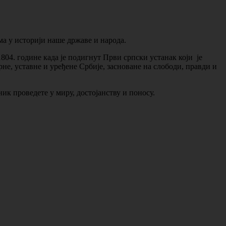
ма у историји наше државе и народа.
1804. године када је подигнут Први српски устанак који је
не, уставне и уређене Србије, засноване на слободи, правди и
к проведете у миру, достојанству и поносу.