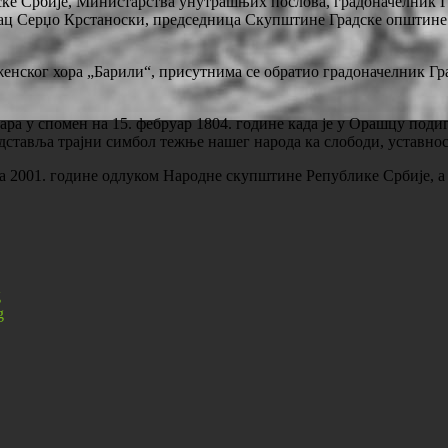
јске Србије, Министарства унутрашњих послова, градоначелник
лац Серџо Крстаноски, председница Скупштине Градске општин
енског хора „Барили“, присутнима се обратио градоначелник Г
ара у спомен на 15. фебруар 1804. године када је у Орашцу под
редставља трајни симбол тежње нашег народа ка слободи, уставно
а 2001. године одлуком Народне скупштине Републике Србије, а п