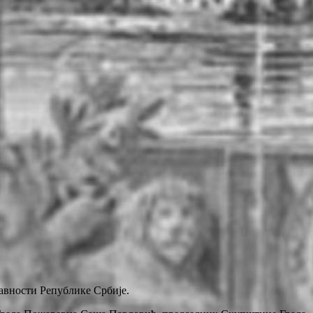
авности Републике Србије.