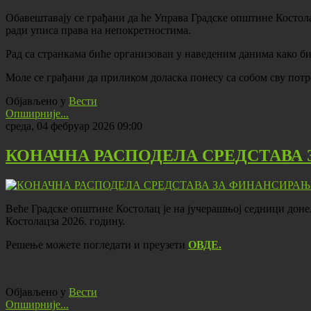
Обавештавају се грађани да ће Управа Градске општине Костолац 
ради уписа права на непокретностима.
Рад са странкама биће организован у наведеним данима како б
Моле се грађани да приликом доласка понесу са собом сву потр
Објављено у
Вести
Опширније...
среда, 04 фебруар 2026 09:00
КОНАЧНА РАСПОДЕЛА СРЕДСТАВА 
Веће Градске општине Костолац је на јучерашњој седници доне
Костолацза 2026. годину.
Решење можете погледати и преузети
ОВДЕ.
Објављено у
Вести
Опширније...