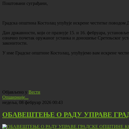
Поштовани суграђани,
Градска општина Костолац упућује искрене честитке поводом Д
Дан државности, који се празнује 15. и 16. фебруара, установље
означио почетак оружаног устанка и доношење Сретењског уст
законитости.
У име Градске општине Костолац, упућујемо вам искрене честит
Објављено у
Вести
Опширније...
недеља, 08 фебруар 2026 00:43
ОБАВЕШТЕЊЕ О РАДУ УПРАВЕ ГР