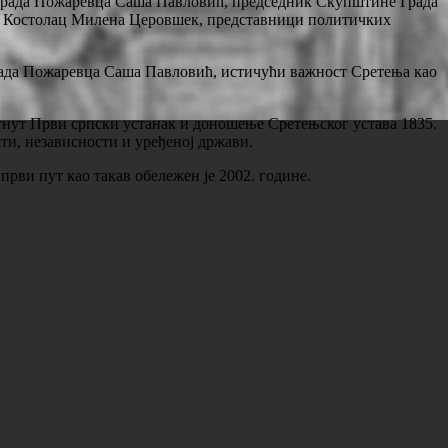
 Града Пожаревца Саша Павловић, председник Скупштине Града
е Костолац Милена Церовшек, представници политичких
рада Пожаревца Саша Павловић, истичући важност Сретења као
игнут Први српски устанак и доношење Сретењског устава 1835.
сти, независности и уређеној држави.
рви пут као такав обележен је 2002. године.