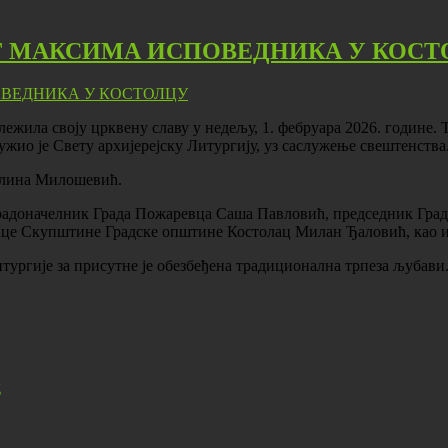
Г МАКСИМА ИСПОВЕДНИКА У КОС
лежила своју црквену славу у недељу, 1. фебруара 2026. године
ио је Свету архијерејску Литургију, уз саслужење свештенства
олина Милошевић.
градоначелник Града Пожаревца Саша Павловић, председник Гра
ице Скупштине Градске општине Костолац Милан Ђаловић, као 
итургије за присутне је обезбеђена традиционална трпеза љубави