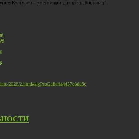
упом Културно – уметничког друштва „Костолац“.
t/date/2026/2.html#sigProGalleria4437c8da5c
ВНОСТИ