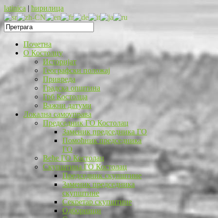
latinica
|
ћирилица
Почетна
O Костолцу
Историјат
Географски положај
Привреда
Градска општина
Грб Костолца
Важни датуми
Локална самоуправа
Председник ГО Костолац
Заменик председника ГО
Помоћник председника
ГО
Веће ГО Костолац
Скупштина ГО Костолац
Председник скупштине
Заменик председника
скупштине
Секретар скупштине
Одборници