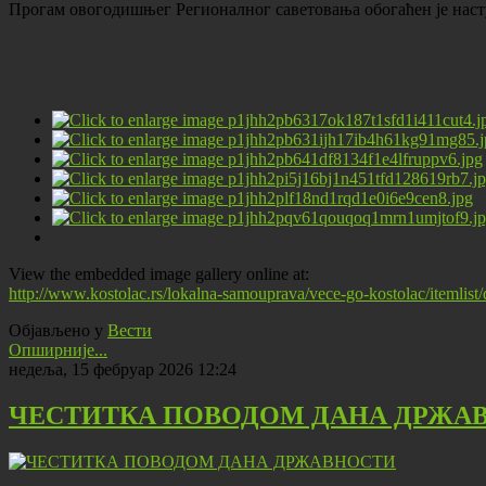
Прогам овогодишњег Регионалног саветовања обогаћен је наст
View the embedded image gallery online at:
http://www.kostolac.rs/lokalna-samouprava/vece-go-kostolac/itemlis
Објављено у
Вести
Опширније...
недеља, 15 фебруар 2026 12:24
ЧЕСТИТКА ПОВОДОМ ДАНА ДРЖА