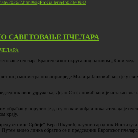
t/date/2026/2.html#sigProGalleria4b023e0982
НО САВЕТОВАЊЕ ПЧЕЛАРА
ветовање пчелара Браничевског округа под називом „Капи меда – 
аветница министра пољопривреде Милица Јанковић која је у сво
седник овог удружења, Дејан Стефановић који је истакао значај
м обраћању поручио је да су овакви дођаји показатељ да је пче
м крају.
предузетнице Србије“ Вера Шкулић, научни сарадник Института 
. Путем видео линка обратио се и председник Европског пчеларс