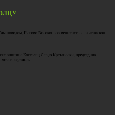
ТОЛЦУ
. Тим поводом, Његово Високопреосвештенство архиепископ
.
дске општине Костолац Серџо Крстаноски, председник
и многи верници.
.