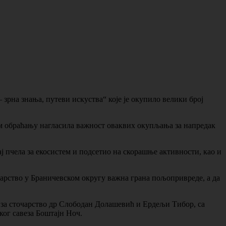
зрна знања, путеви искуства“ које је окупило велики број
м обраћању нагласила важност оваквих окупљања за напредак
 пчела за екосистем и подсетио на скорашње активности, као и
ларство у Браничевском округу важна грана пољопривреде, а да
за сточарство др Слободан Долашевић и Ердељи Тибор, са
ког савеза Боштајн Ноч.