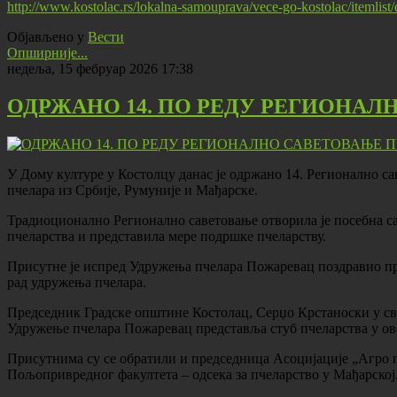
http://www.kostolac.rs/lokalna-samouprava/vece-go-kostolac/itemlis
Објављено у
Вести
Опширније...
недеља, 15 фебруар 2026 17:38
ОДРЖАНО 14. ПО РЕДУ РЕГИОНАЛ
У Дому културе у Костолцу данас је одржано 14. Регионално са
пчелара из Србије, Румуније и Мађарске.
Традиоционално Регионално саветовање отворила је посебна с
пчеларства и представила мере подршке пчеларству.
Присутне је испред Удружења пчелара Пожаревац поздравио пред
рад удружења пчелара.
Председник Градске општине Костолац, Серџо Крстаноски у сво
Удружење пчелара Пожаревац представља стуб пчеларства у ово
Присутнима су се обратили и председница Асоцијације „Агро 
Пољопривредног факултета – одсека за пчеларство у Мађарској