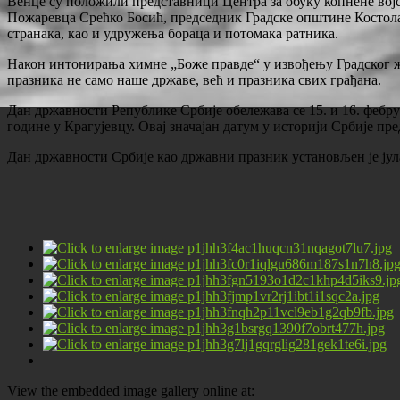
Венце су положили представници Центра за обуку копнене во
Пожаревца Срећко Босић, председник Градске општине Косто
странака, као и удружења бораца и потомака ратника.
Након интонирања химне „Боже правде“ у извођењу Градског ж
празника не само наше државе, већ и празника свих грађана.
Дан државности Републике Србије обележава се 15. и 16. фебру
године у Крагујевцу. Овај значајан датум у историји Србије п
Дан државности Србије као државни празник установљен је јул
View the embedded image gallery online at: