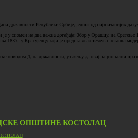
ана државности Републике Србије, једног од најзначанијих дату
н је у спомен на два важна догађаја: Збор у Орашцу, на Сретење 
ава
1835. у Крагујевцу који је представљао темељ настанка модер
ке поводом Дана државности, уз жељу да овај национални празни
АДСКЕ ОПШТИНЕ КОСТОЛАЦ