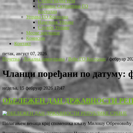
Стална радна тела
Седнице Скупштине ГО
Костолац
Управа ГО Костолац
Начелник Управе
Службе Управе
Месне заједнице
Комисије
Контакт
петак, август 07, 2026
Почетна
/
Локална самоуправа
/
Веће ГО Костолац
/
фебруар 20
Чланци поређани по датуму: 
недеља, 15 фебруар 2026 17:47
ОБЕЛЕЖЕН ДАН ДРЖАВНОСТИ РЕП
Полагањем венаца крај споменика књазу Милошу Обреновићу у 