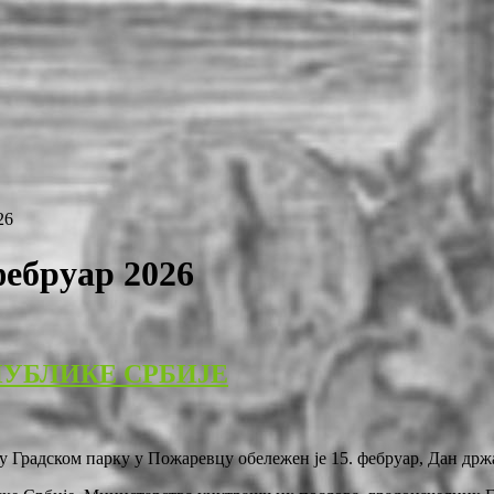
26
фебруар 2026
УБЛИКЕ СРБИЈЕ
Градском парку у Пожаревцу обележен је 15. фебруар, Дан држ