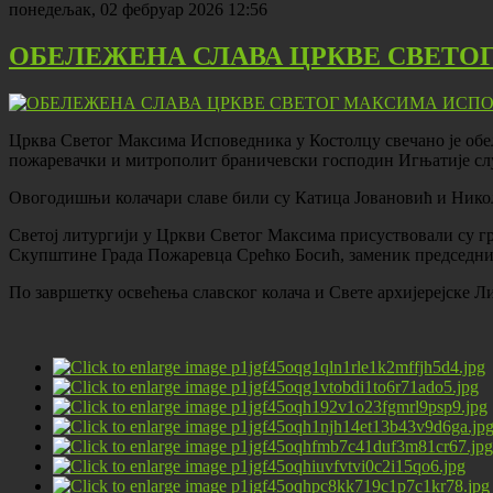
понедељак, 02 фебруар 2026 12:56
ОБЕЛЕЖЕНА СЛАВА ЦРКВЕ СВЕТО
Црква Светог Максима Исповедника у Костолцу свечано је обе
пожаревачки и митрополит браничевски господин Игњатије служ
Овогодишњи колачари славе били су Катица Јовановић и Ник
Светој литургији у Цркви Светог Максима присуствовали су 
Скупштине Града Пожаревца Срећко Босић, заменик председн
По завршетку освећења славског колача и Свете архијерејске Л