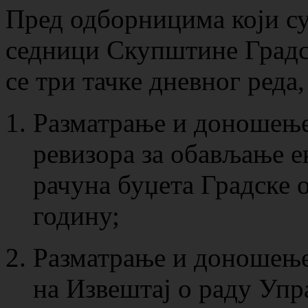
Пред одборницима који с
седници Скупштине Градс
се три тачке дневног реда,
Разматрање и доношење
ревизора за обављање е
рачуна буџета Градске 
годину;
Разматрање и доношење
на Извештај о раду Упр