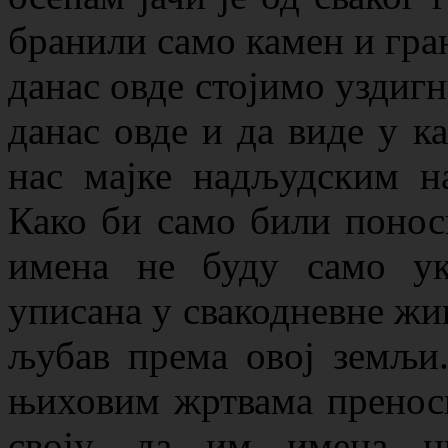
бранили само камен и гра
данас овде стојимо уздигн
данас овде и да виде у к
нас мајке надљудским н
Како би само били понос
имена не буду само ук
уписана у свакодневне жи
љубав према овој земљи
њиховим жртвама пренос
своју, да им имена н