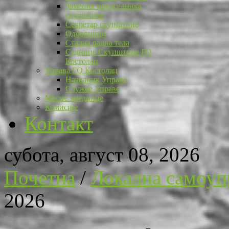
Заменик председника
скупштине
Секретар скупштине
Одборници
Стална радна тела
Седнице Скупштине ГО
Костолац
Управа ГО Костолац
Начелник Управе
Службе Управе
Месне заједнице
Комисије
Контакт
субота, август 08, 2026
Почетна
/
Локална самоуп
2026