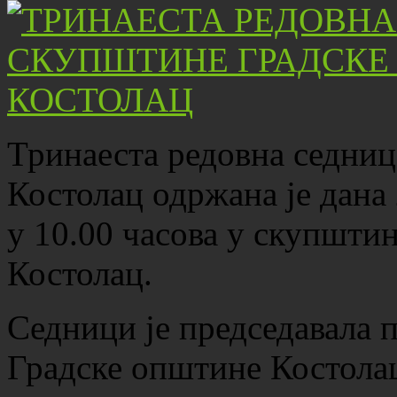
Тринаеста редовна седни
Костолац одржана је дана 
у 10.00 часова у скупшти
Костолац.
Седници је председавала
Градске општине Костола