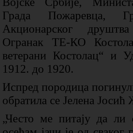
Војске Србије, Минист
Града Пожаревца, Гр
Акционарског друштва
Огранак ТЕ-КО Костол
ветерани Костолац“ и У
1912. до 1920.
Испред породица погинул
обратила се Јелена Јосић
„Често ме питају да ли
осећам јачи је од сваког 