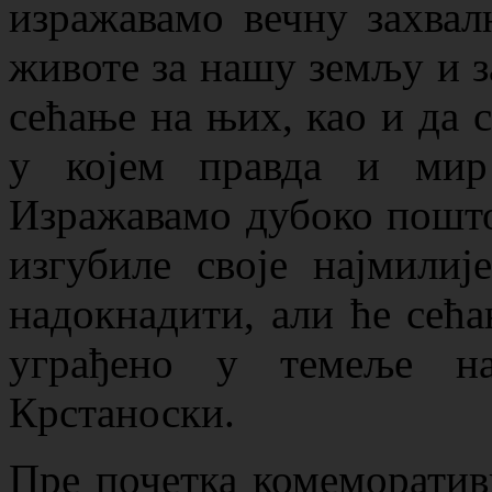
изражавамо вечну захвал
животе за нашу земљу и за
сећање на њих, као и да 
у којем правда и мир
Изражавамо дубоко пошто
изгубиле своје најмили
надокнадити, али ће сећа
уграђено у темеље на
Крстаноски.
Пре почетка комеморативн