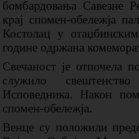
бомбардовања Савезне Ре
крај спомен-обележја п
Костолац у отаџбинским
године одржана комеморат
Свечаност је отпочела п
служило свештенств
Исповедника. Након пом
спомен-обележја.
Венце су положили пред