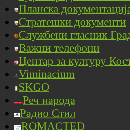
Планска документациј
Стратешки документи
Службени гласник Гра
Важни телефони
Центар за културу Кос
Viminacium
SKGO
Реч народа
Радио Стил
ROMACTED