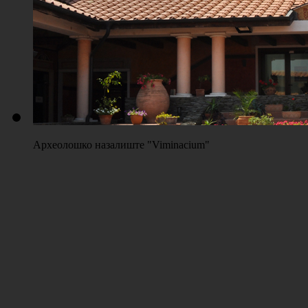
Археолошко назалиште "Viminacium"