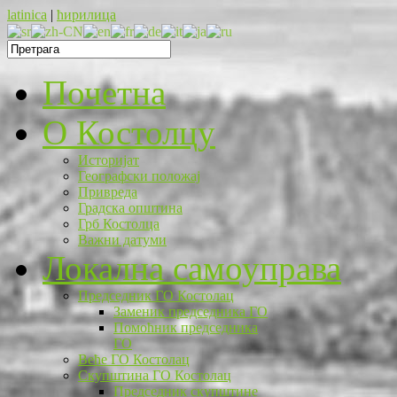
latinica
|
ћирилица
Почетна
O Костолцу
Историјат
Географски положај
Привреда
Градска општина
Грб Костолца
Важни датуми
Локална самоуправа
Председник ГО Костолац
Заменик председника ГО
Помоћник председника
ГО
Веће ГО Костолац
Скупштина ГО Костолац
Председник скупштине