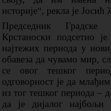
историје“, рекла је Јосић
Председник Градске
Крстаноски подсетио је
најтежих периода у новиј
обавеза да чувамо мир, сл
се овог тешког пери
одговорност је да млађим
из тог тешког периода – 
да је дијалог најбољи