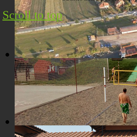
Scroll to top
Плажа "Топољар" - Поглед из ваздуха
Плажа "Топољар" - Терени на песку