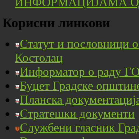
ИНФОРМАЦИЈАМА ОД
Корисни линкови
Статут и пословници 
Костолац
Информатор о раду ГО
Буџет Градске општин
Планска документациј
Стратешки документи
Службени гласник Гра