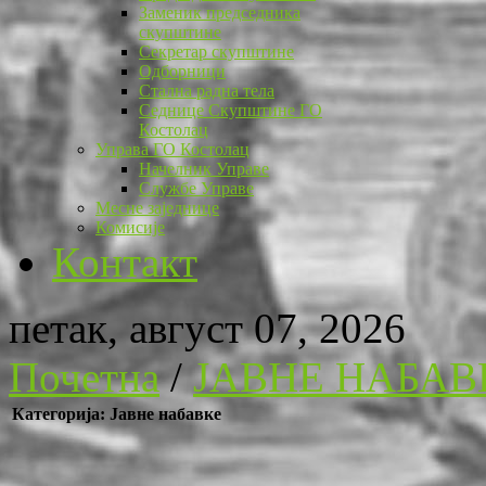
Заменик председника
скупштине
Секретар скупштине
Одборници
Стална радна тела
Седнице Скупштине ГО
Костолац
Управа ГО Костолац
Начелник Управе
Службе Управе
Месне заједнице
Комисије
Контакт
петак, август 07, 2026
Почетна
/
ЈАВНЕ НАБАВ
Категорија: Јавне набавке