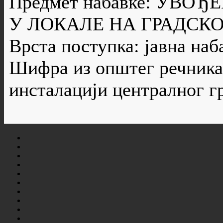
Предмет набавке: УВО
У ЛОКАЛЕ НА ГРАДСК
Врста поступка: јавна наб
Шифра из општег речника 
инсталацији централног г