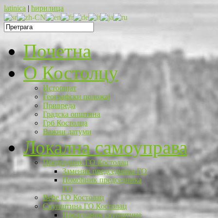
latinica
|
ћирилица
Почетна
O Костолцу
Историјат
Географски положај
Привреда
Градска општина
Грб Костолца
Важни датуми
Локална самоуправа
Председник ГО Костолац
Заменик председника ГО
Помоћник председника
ГО
Веће ГО Костолац
Скупштина ГО Костолац
Председник скупштине