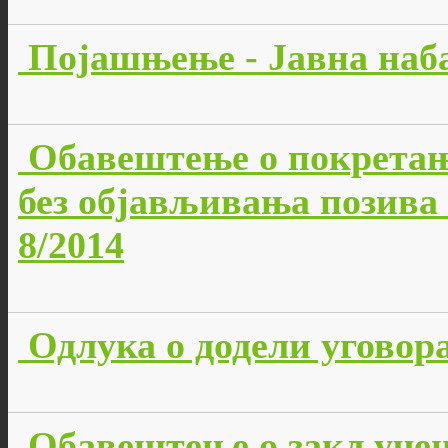
Појашњење - Јавна наба
Обавештење о покретањ
без објављивања позива 
8/2014
Одлука о додели уговора
Обавештење о закључено