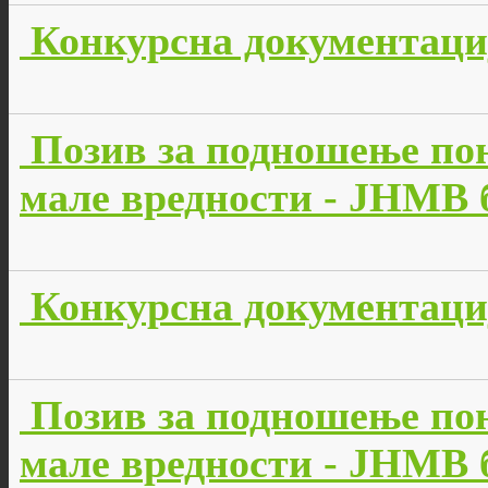
Конкурсна документација
Позив за подношење пон
мале вредности - JНМВ б
Конкурсна документација
Позив за подношење пон
мале вредности - JНМВ б