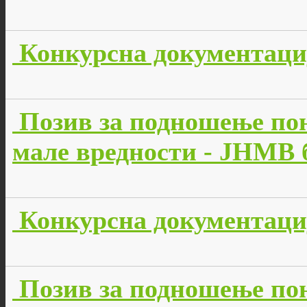
Конкурсна документација
Позив за подношење пон
мале вредности - JНМВ б
Конкурсна документација
Позив за подношење пон