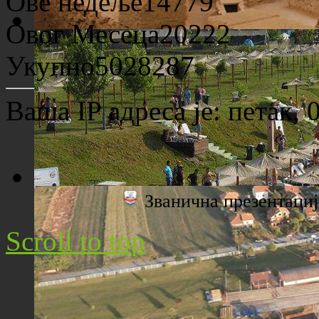
Ове недеље
14779
Овог Месеца
20222
Археолошко налазиште "Viminacium"
Укупно
5028287
Ваша IP адреса је:
петак, 
Званична презентац
Плажа "Топољар" - Поглед са торња
Scroll to top