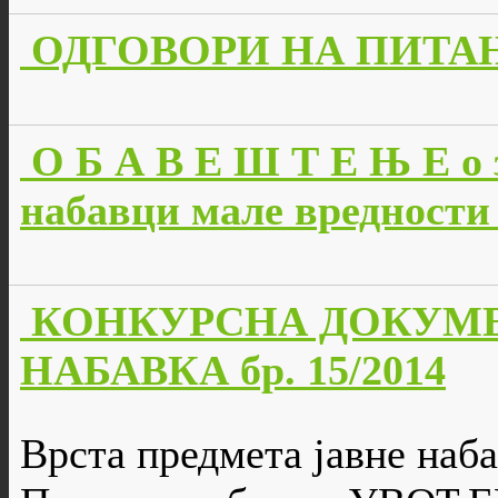
ОДГОВОРИ НА ПИТАЊА 
О Б А В Е Ш Т Е Њ Е о 
набавци мале вредности 
КОНКУРСНА ДОКУМЕ
НАБАВКА бр. 15/2014
Врста предмета јавне наба