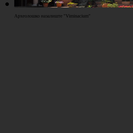
Археолошко назалиште "Viminacium"