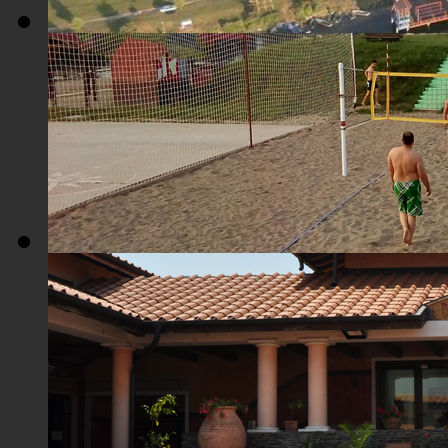
Плажа "Топољар" - Поглед из ваздуха
Плажа "Топољар" - Терени на песку