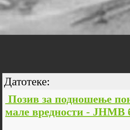
Датотеке:
Позив за подношење пон
мале вредности - JНМВ б