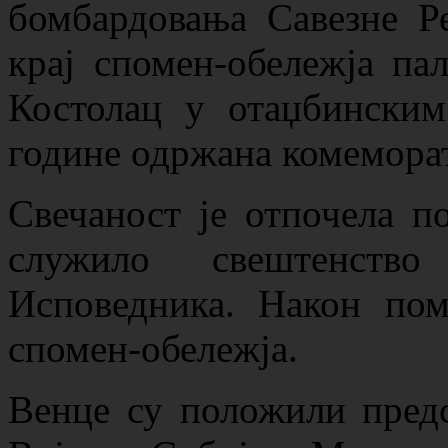
бомбардовања Савезне Ре
крај спомен-обележја п
Костолац у отаџбинским
године одржана комеморат
Свечаност је отпочела п
служило свештенств
Исповедника. Након пом
спомен-обележја.
Венце су положили пред