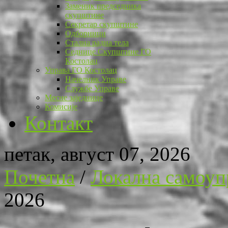
Заменик председника
скупштине
Секретар скупштине
Одборници
Стална радна тела
Седнице Скупштине ГО
Костолац
Управа ГО Костолац
Начелник Управе
Службе Управе
Месне заједнице
Комисије
Контакт
петак, август 07, 2026
Почетна
/
Локална самоуп
2026