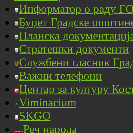
Информатор о раду ГО
Буџет Градске општин
Планска документациј
Стратешки документи
Службени гласник Гра
Важни телефони
Центар за културу Кос
Viminacium
SKGO
Реч народа