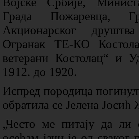
Војске Србије, Минист
Града Пожаревца, Гр
Акционарског друштва
Огранак ТЕ-КО Костол
ветерани Костолац“ и У
1912. до 1920.
Испред породица погинул
обратила се Јелена Јосић
„Често ме питају да ли
осећам јачи је од сваког 