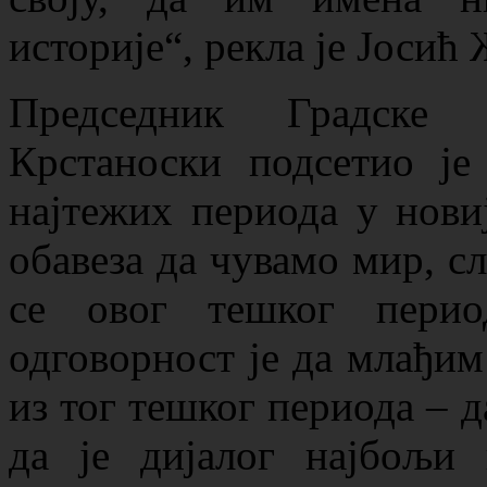
историје“, рекла је Јосић
Председник Градске
Крстаноски подсетио је
најтежих периода у новиј
обавеза да чувамо мир, сл
се овог тешког пери
одговорност је да млађим
из тог тешког периода – 
да је дијалог најбољи