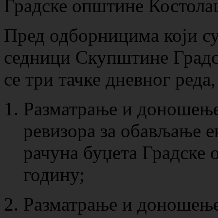
Градске општине Костола
Пред одборницима који с
седници Скупштине Градс
се три тачке дневног реда,
Разматрање и доношење
ревизора за обављање е
рачуна буџета Градске 
годину;
Разматрање и доношење