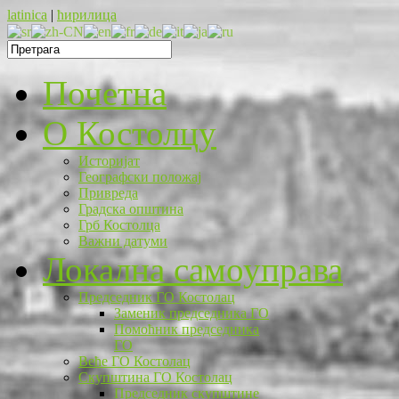
latinica
|
ћирилица
Почетна
O Костолцу
Историјат
Географски положај
Привреда
Градска општина
Грб Костолца
Важни датуми
Локална самоуправа
Председник ГО Костолац
Заменик председника ГО
Помоћник председника
ГО
Веће ГО Костолац
Скупштина ГО Костолац
Председник скупштине