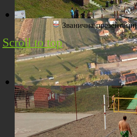
Званична презентац
Плажа "Топољар" - Поглед са торња
Scroll to top
Плажа "Топољар" - Поглед из ваздуха