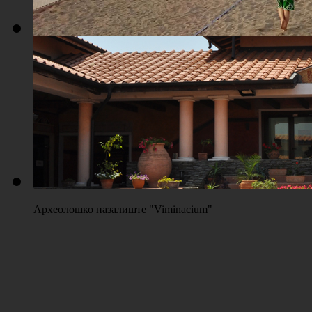
Плажа "Топољар" - Терени на песку
Археолошко назалиште "Viminacium"