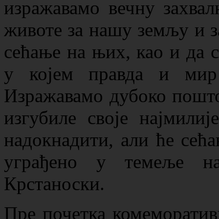
изражавамо вечну захвал
животе за нашу земљу и за
сећање на њих, као и да 
у којем правда и мир
Изражавамо дубоко пошто
изгубиле своје најмили
надокнадити, али ће сећа
уграђено у темеље на
Крстаноски.
Пре почетка комеморативн