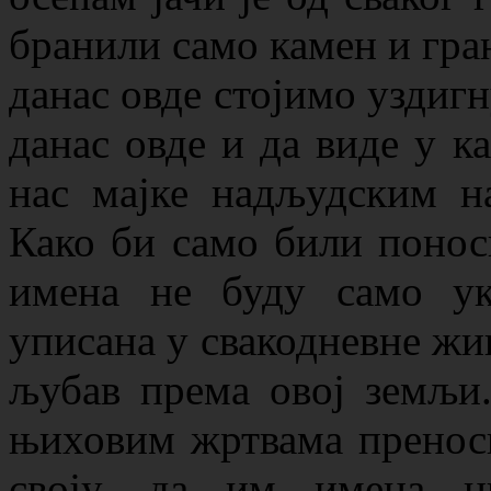
бранили само камен и гра
данас овде стојимо уздигн
данас овде и да виде у к
нас мајке надљудским н
Како би само били понос
имена не буду само ук
уписана у свакодневне жи
љубав према овој земљи
њиховим жртвама пренос
своју, да им имена н