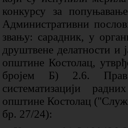
конкурсу за попуњавање
Административни послови
звању: сарадник, у орга
друштвене делатности и ј
општине Костолац, утврђ
бројем Б) 2.6. Прав
систематизацији радн
општине Костолац (''Служ
бр. 27/24):