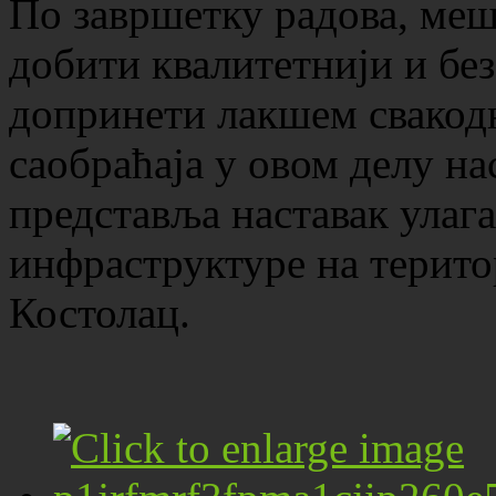
По завршетку радова, меш
добити квалитетнији и без
допринети лакшем свако
саобраћаја у овом делу на
представља наставак улаг
инфраструктуре на терит
Костолац.