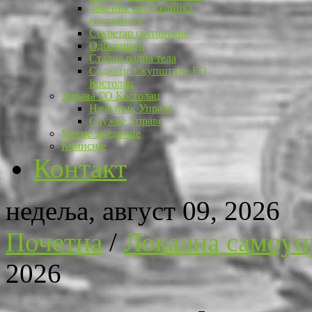
Заменик председника
скупштине
Секретар скупштине
Одборници
Стална радна тела
Седнице Скупштине ГО
Костолац
Управа ГО Костолац
Начелник Управе
Службе Управе
Месне заједнице
Комисије
Контакт
недеља, август 09, 2026
Почетна
/
Локална самоуп
2026