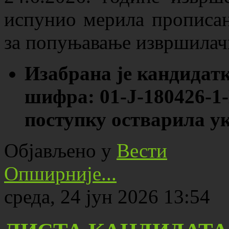
испунио мерила прописан
за попуњавање извршилачк
Изабрана је кандидат
шифра:
01-Ј-180426-1-
поступку остварила
ук
Објављено у
Вести
Опширније...
среда, 24 јун 2026 13:54