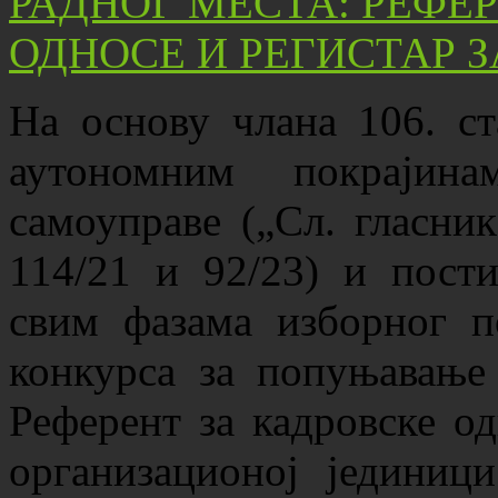
На основу члана 106. ст
аутономним покрајин
самоуправе („Сл. гласник
114/21 и 92/23) и пости
свим фазама изборног п
конкурса за попуњавање
Референт за кадровске од
организационој једини