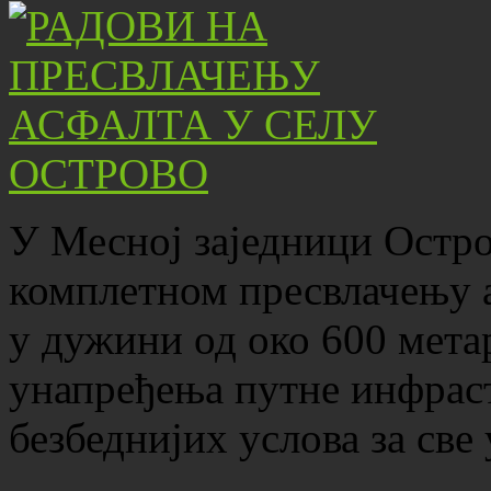
У Месној заједници Остро
комплетном пресвлачењу 
у дужини од око 600 мета
унапређења путне инфрас
безбеднијих услова за све 