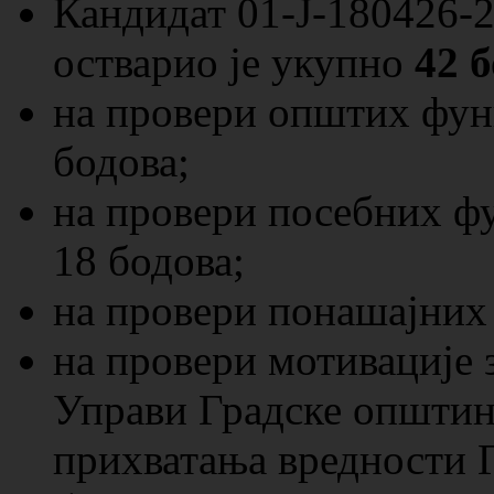
Кандидат 01-Ј-180426-
остварио је укупно
42 
на провери општих фун
бодова;
на провери посебних ф
18 бодова;
на провери понашајних 
на провери мотивације 
Управи Градске општин
прихватања вредности 