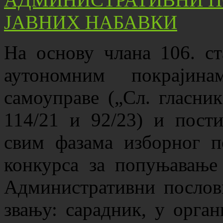
На основу члана 106. ст
аутономним покрајин
самоуправе („Сл. гласник
114/21 и 92/23) и пости
свим фазама изборног п
конкурса за попуњавање
Административни послови
звању: сарадник, у орга