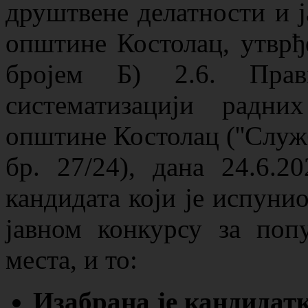
друштвене делатности и ј
општине Костолац, утврђ
бројем Б) 2.6. Прав
систематизацији радн
општине Костолац (''Служ
бр. 27/24), дана 24.6.2
кандидата који је испуни
јавном конкурсу за поп
места, и то:
Изабрана је кандида