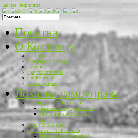
latinica
|
ћирилица
Почетна
O Костолцу
Историјат
Географски положај
Привреда
Градска општина
Грб Костолца
Важни датуми
Локална самоуправа
Председник ГО Костолац
Заменик председника ГО
Помоћник председника
ГО
Веће ГО Костолац
Скупштина ГО Костолац
Председник скупштине