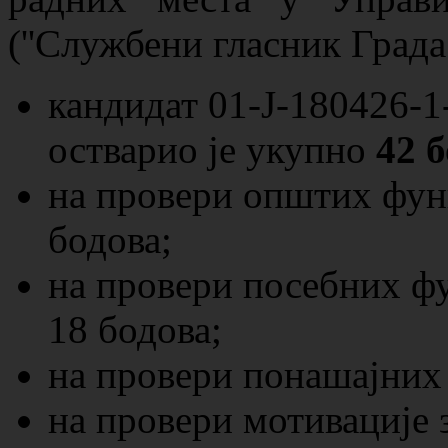
(''Службени гласник Града
кандидат 01-Ј-180426-
оствариo je укупно
42 б
на провери општих фун
бодова;
на провери посебних ф
18 бодова;
на провери понашајних 
на провери мотивације 