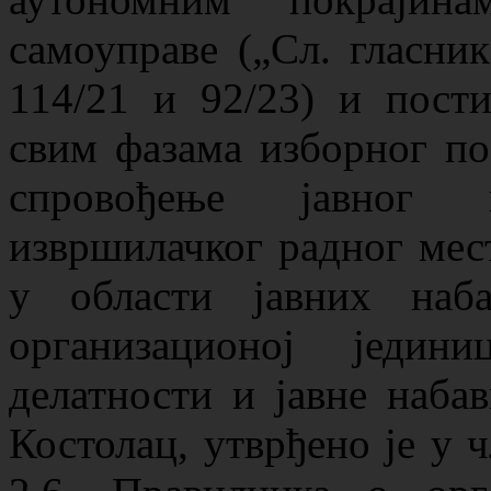
самоуправе („Сл. гласник
114/21 и 92/23) и пости
свим фазама изборног по
спровођење јавног 
извршилачког радног мес
у области јавних наб
организационој једи
делатности и јавне наба
Костолац, утврђено је у 