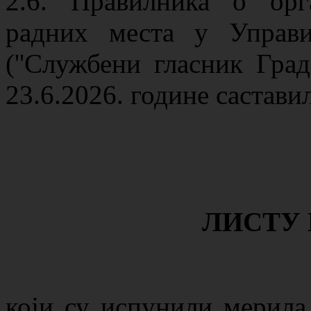
2.6. Правилника о орг
радних места у Управ
(''Службени гласник Град
23.6.2026. године саставил
ЛИСТУ
који су испунили мерила