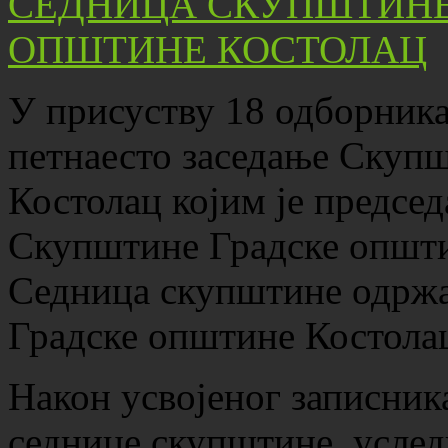
У присуству 18 одборника,
петнаесто заседање Скуп
Костолац којим је предсе
Скупштине Градске општи
Седница скупштине одржан
Градске општине Костолац
Након усвојеног записника
седнице скупштине, уследи