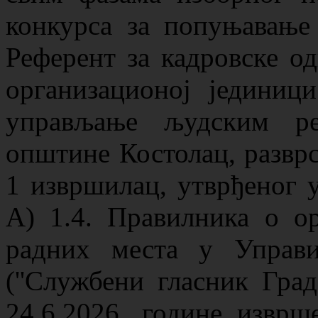
конкурса за попуњавање
Референт за кадровске од
организационој једини
управљање људским ре
општине Костолац, разврс
1 извршилац, утврђеног 
А) 1.4. Правилника о ор
радних места у Управ
(''Службени гласник Град
24.6.2026. године изврш