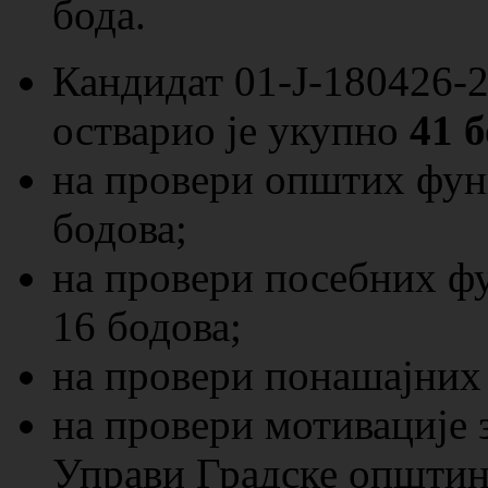
бода.
Кандидат 01-Ј-180426-
остварио је укупно
41 б
на провери општих фун
бодова;
на провери посебних ф
16 бодова;
на провери понашајних 
на провери мотивације 
Управи Градске општин