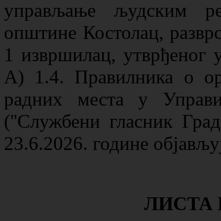
управљање људским ре
општине Костолац, разврс
1 извршилац, утврђеног 
А) 1.4. Правилника о ор
радних места у Управ
(''Службени гласник Град
23.6.2026. године објављу
ЛИСТА