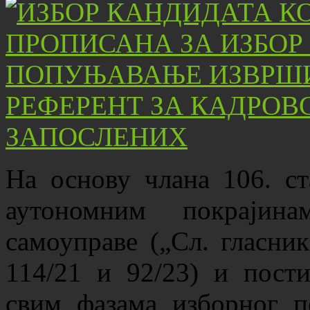
На основу члана 106. ст
аутономним покрајин
самоуправе („Сл. гласник
114/21 и 92/23) и пости
свим фазама изборног п