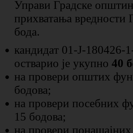
Управи Градске општин
прихватања вредности 
бода.
кандидат 01-Ј-180426-
оствариo je укупно
40 б
на провери општих фун
бодова;
на провери посебних ф
15 бодова;
на провери понашајних 