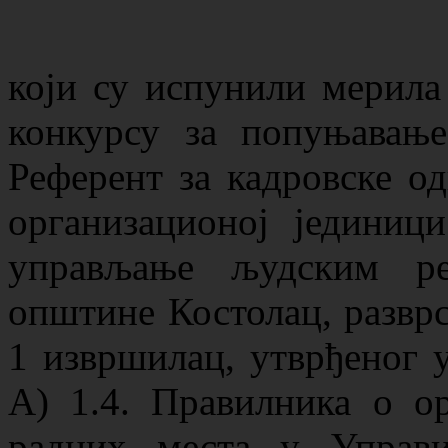
који су испунили мерила
конкурсу за попуњавање
Референт за кадровске од
организационој једини
управљање људским ре
општине Костолац, разврс
1 извршилац, утврђеног 
А) 1.4. Правилника о ор
радних места у Управ