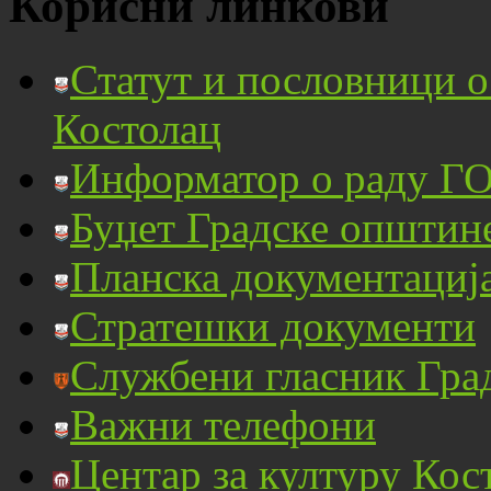
Корисни линкови
Статут и пословници 
Костолац
Информатор о раду ГО
Буџет Градске општин
Планска документациј
Стратешки документи
Службени гласник Гра
Важни телефони
Центар за културу Кос