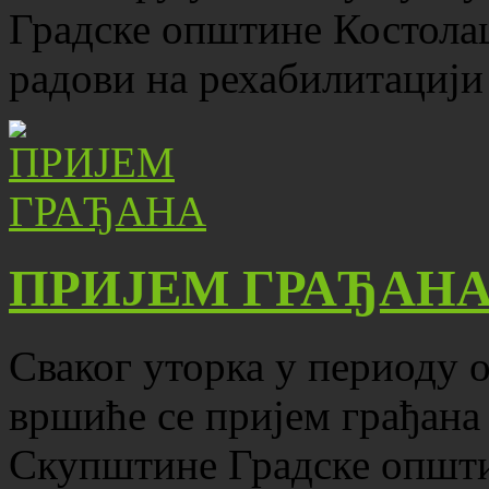
Градске општине Костола
радови на рехабилитацији
ПРИЈЕМ ГРАЂАН
Сваког уторка у периоду о
вршиће се пријем грађана
Скупштине Градске општ