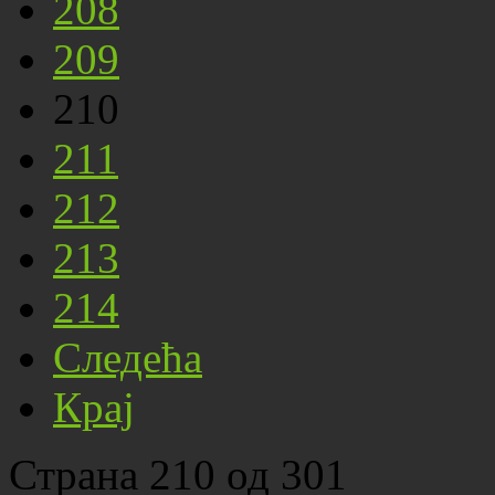
208
209
210
211
212
213
214
Следећа
Крај
Страна 210 од 301