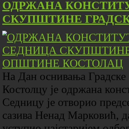
ОДРЖАНА КОНСТИТ
СКУПШТИНЕ ГРАДС
На Дан оснивања Градске 
Костолцу је одржана конс
Седницу је отворио пред
сазива Ненад Марковић, д
уступио најстаријем одбо