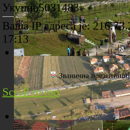
Археолошко налазиште "Viminacium"
Укупно
5031483
Ваша IP адреса је: 216.73
17:13
Плажа "Топољар" - Поглед са торња
Званична презентац
Scroll to top
Плажа "Топољар" - Поглед из ваздуха