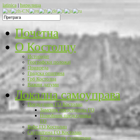
latinica
|
ћирилица
Почетна
O Костолцу
Историјат
Географски положај
Привреда
Градска општина
Грб Костолца
Важни датуми
Локална самоуправа
Председник ГО Костолац
Заменик председника ГО
Помоћник председника
ГО
Веће ГО Костолац
Скупштина ГО Костолац
Председник скупштине