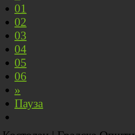
01
02
03
04
05
06
»
Пауза