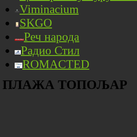
Viminacium
SKGO
Реч народа
Радио Стил
ROMACTED
ПЛАЖА ТОПОЉАР