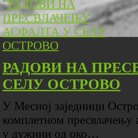
РАДОВИ НА ПРЕС
СЕЛУ ОСТРОВО
У Месној заједници Остро
комплетном пресвлачењу 
у дужини од око…