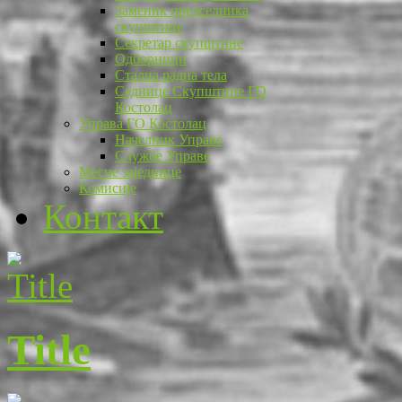
Заменик председника
скупштине
Секретар скупштине
Одборници
Стална радна тела
Седнице Скупштине ГО
Костолац
Управа ГО Костолац
Начелник Управе
Службе Управе
Месне заједнице
Комисије
Контакт
Title