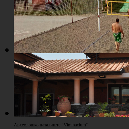
Плажа "Топољар" - Терени на песку
Археолошко назалиште "Viminacium"