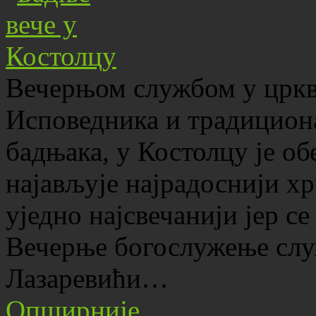
Вечерњом службом у црк
Исповедника и традицио
бадњака, у Костолцу је об
најављује најрадоснији х
уједно најсвечанији јер с
Вечерње богослужење слу
Лазаревићи…
Опширније...