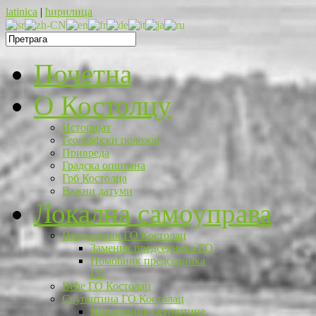
latinica
|
ћирилица
Почетна
O Костолцу
Историјат
Географски положај
Привреда
Градска општина
Грб Костолца
Важни датуми
Локална самоуправа
Председник ГО Костолац
Заменик председника ГО
Помоћник председника
ГО
Веће ГО Костолац
Скупштина ГО Костолац
Председник скупштине