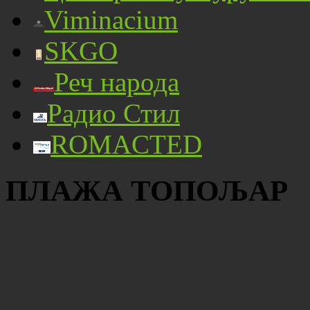
Viminacium
SKGO
Реч народа
Радио Стил
ROMACTED
ПЛАЖА ТОПОЉАР