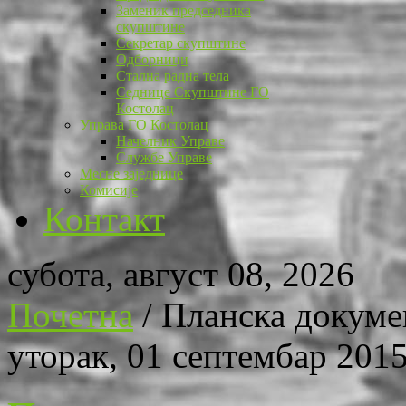
Заменик председника
скупштине
Секретар скупштине
Одборници
Стална радна тела
Седнице Скупштине ГО
Костолац
Управа ГО Костолац
Начелник Управе
Службе Управе
Месне заједнице
Комисије
Контакт
субота, август 08, 2026
Почетна
/
Планска докуме
уторак, 01 септембар 2015