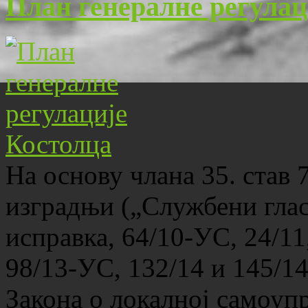
План генералне регулац
На основу члана 35. став 
изградњи („Службени гласн
исправка, 64/10-УС, 24/11
98/13-УС, 132/14 и 145/14)
Закона о локалној самоуп