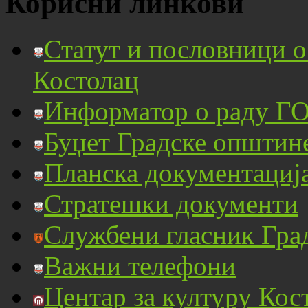
Корисни линкови
Статут и пословници 
Костолац
Информатор о раду ГО
Буџет Градске општин
Планска документациј
Стратешки документи
Службени гласник Гра
Важни телефони
Центар за културу Кос