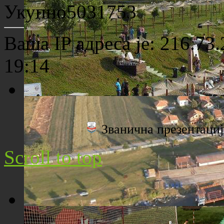
Археолошко налазиште "Viminacium"
Укупно
5031753
Ваша IP адреса је: 216.73
19:14
Плажа "Топољар" - Поглед са торња
Званична презентац
Scroll to top
Плажа "Топољар" - Поглед из ваздуха