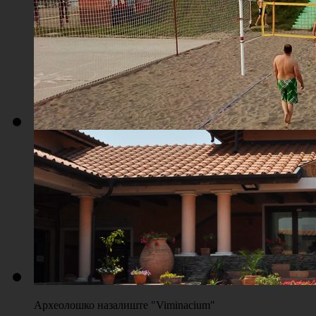
Плажа "Топољар" - Терени на песку
Археолошко назалиште "Viminacium"