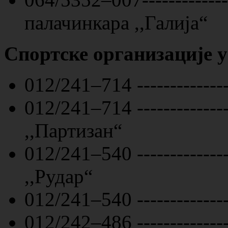
палачинкара ,,Галија“
Спортске организације 
012/241–714 -------------
012/241–714 ------------
,,Партизан“
012/241–540 ------------
,,Рудар“
012/241–540 ------------
012/242–486 ------------