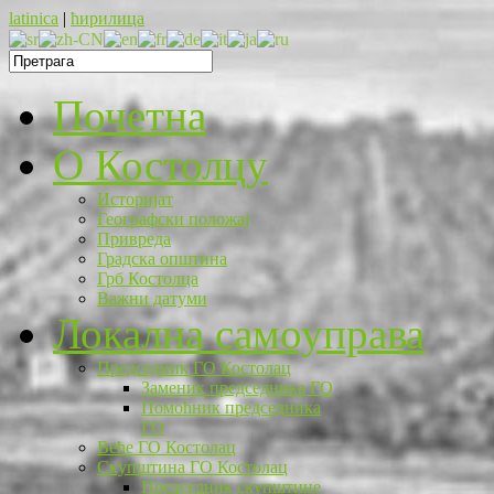
latinica
|
ћирилица
Почетна
O Костолцу
Историјат
Географски положај
Привреда
Градска општина
Грб Костолца
Важни датуми
Локална самоуправа
Председник ГО Костолац
Заменик председника ГО
Помоћник председника
ГО
Веће ГО Костолац
Скупштина ГО Костолац
Председник скупштине