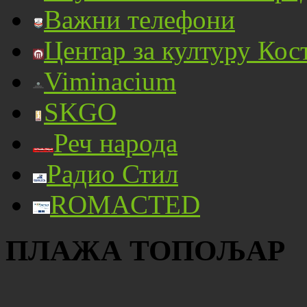
Важни телефони
Центар за културу Кос
Viminacium
SKGO
Реч народа
Радио Стил
ROMACTED
ПЛАЖА ТОПОЉАР