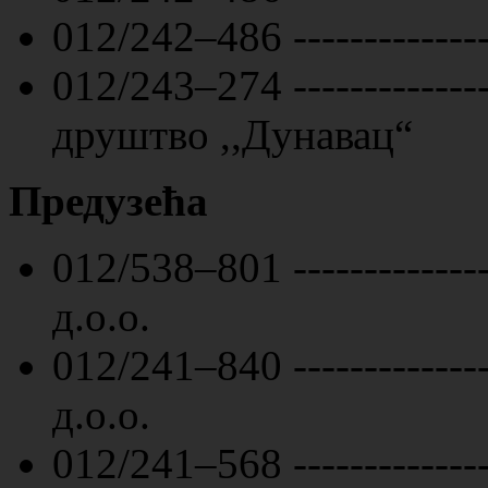
012/242–486 ------------
012/243–274 ------------
друштво ,,Дунавац“
Предузећа
012/538–801 ------------
д.о.о.
012/241–840 ------------
д.о.о.
012/241–568 -------------