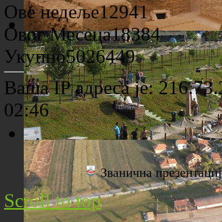
Ове недеље
12941
Овог Месеца
18384
Археолошко налазиште "Viminacium"
Укупно
5026449
Ваша IP адреса је: 216.73
02:46
Плажа "Топољар" - Поглед са торња
Званична презентац
Scroll to top