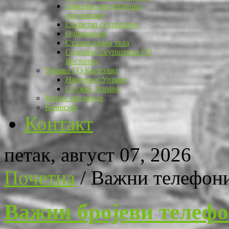
Заменик председника
скупштине
Секретар скупштине
Одборници
Стална радна тела
Седнице Скупштине ГО
Костолац
Управа ГО Костолац
Начелник Управе
Службе Управе
Месне заједнице
Комисије
Контакт
петак, август 07, 2026
Почетна
/
Важни телефон
Важни бројеви телефо