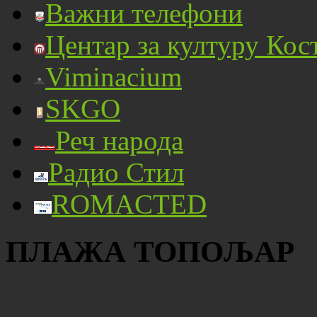
Важни телефони
Центар за културу Кос
Viminacium
SKGO
Реч народа
Радио Стил
ROMACTED
ПЛАЖА ТОПОЉАР