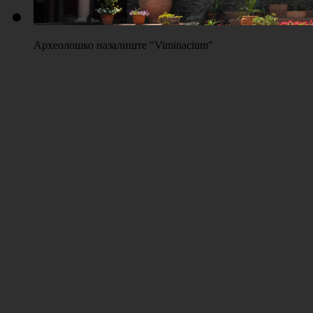
Археолошко назалиште "Viminacium"