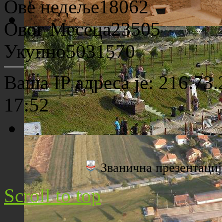
Ове недеље
18062
Овог Месеца
23505
Археолошко налазиште "Viminacium"
Укупно
5031570
Ваша IP адреса је: 216.73
17:52
Плажа "Топољар" - Поглед са торња
Званична презентац
Scroll to top