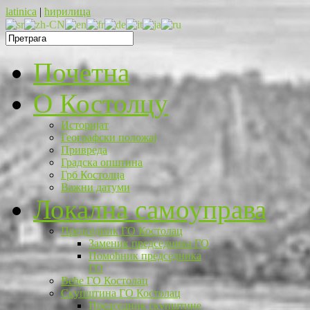
latinica
|
ћирилица
Почетна
O Костолцу
Историјат
Географски положај
Привреда
Градска општина
Грб Костолца
Важни датуми
Локална самоуправа
Председник ГО Костолац
Заменик председника ГО
Помоћник председника
ГО
Веће ГО Костолац
Скупштина ГО Костолац
Председник скупштине