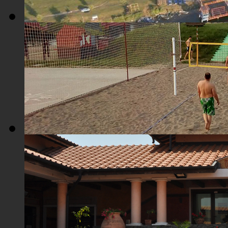
Плажа "Топољар" - Поглед из ваздуха
Плажа "Топољар" - Терени на песку