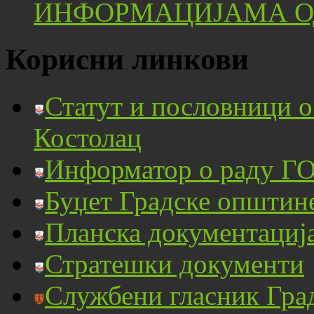
ИНФОРМАЦИЈАМА ОД
Корисни линкови
Статут и пословници 
Костолац
Информатор о раду ГО
Буџет Градске општин
Планска документациј
Стратешки документи
Службени гласник Гра