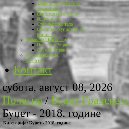
Заменик председника
скупштине
Секретар скупштине
Одборници
Стална радна тела
Седнице Скупштине ГО
Костолац
Управа ГО Костолац
Начелник Управе
Службе Управе
Месне заједнице
Комисије
Контакт
субота, август 08, 2026
Почетна
/
Буџет Градске 
Буџет - 2018. године
Категорија: Буџет - 2018. године