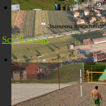
Плажа "Топољар" - Поглед са торња
Званична презентац
Scroll to top
Плажа "Топољар" - Поглед из ваздуха