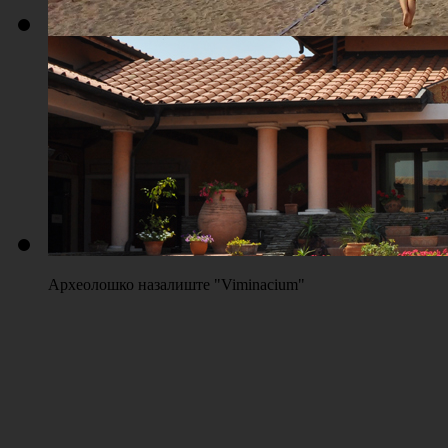
Плажа "Топољар" - Терени на песку
Археолошко назалиште "Viminacium"