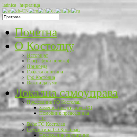
latinica
|
ћирилица
Почетна
O Костолцу
Историјат
Географски положај
Привреда
Градска општина
Грб Костолца
Важни датуми
Локална самоуправа
Председник ГО Костолац
Заменик председника ГО
Помоћник председника
ГО
Веће ГО Костолац
Скупштина ГО Костолац
Председник скупштине