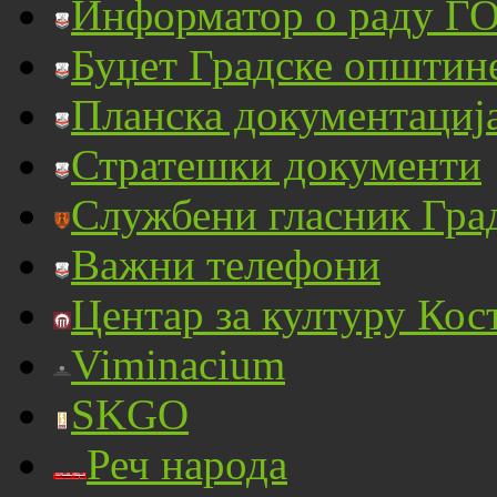
Информатор о раду ГО
Буџет Градске општин
Планска документациј
Стратешки документи
Службени гласник Гра
Важни телефони
Центар за културу Кос
Viminacium
SKGO
Реч народа