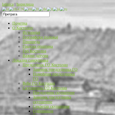
latinica
|
ћирилица
Почетна
O Костолцу
Историјат
Географски положај
Привреда
Градска општина
Грб Костолца
Важни датуми
Локална самоуправа
Председник ГО Костолац
Заменик председника ГО
Помоћник председника
ГО
Веће ГО Костолац
Скупштина ГО Костолац
Председник скупштине
Заменик председника
скупштине
Секретар скупштине
Одборници