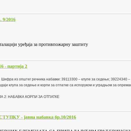
9/2016
талацији уређаја за противпожарну заштиту
 - партија 2
фра из општег речника набавки: 39113300 – клупе за седење; 39224340 – 
даји клупа за седење и корпи за отпатке са испоруком и уградњом за опремањ
РТИЈА 2: НАБАВКА КОРПИ ЗА ОТПАТКЕ
У - јавна набавка бр.10/2016