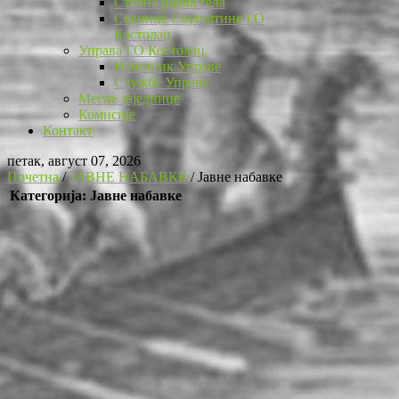
Стална радна тела
Седнице Скупштине ГО
Костолац
Управа ГО Костолац
Начелник Управе
Службе Управе
Месне заједнице
Комисије
Контакт
петак, август 07, 2026
Почетна
/
ЈАВНЕ НАБАВКЕ
/
Јавне набавке
Категорија: Јавне набавке