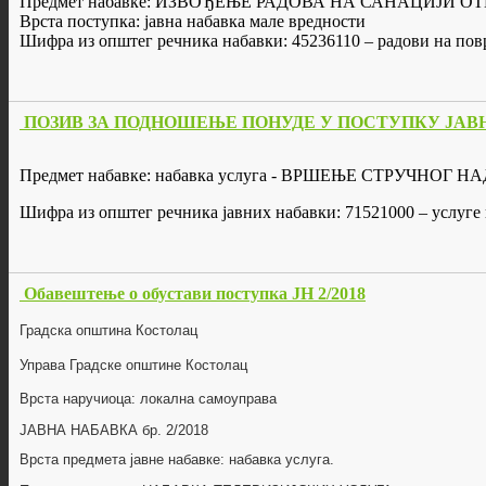
Предмет набавке: ИЗВОЂЕЊЕ РАДОВА НА САНАЦИЈИ
Врста поступка: јавна набавка мале вредности
Шифра из општег речника набавки: 45236110 – радови на повр
ПОЗИВ ЗА ПОДНОШЕЊЕ ПОНУДЕ У ПОСТУПКУ ЈАВНЕ Н
Предмет набавке: набавка услуга - ВРШЕЊЕ СТРУЧ
Шифра из општег речника јавних набавки: 71521000 – услуге
Обавештење о обустави поступка ЈН 2/2018
Градска општина Костолац
Управа Градске општине Костолац
Врста наручиоца: локална самоуправа
ЈАВНА НАБАВКА бр.
2/2018
Врста предмета јавне набавке: набавка
услуга
.