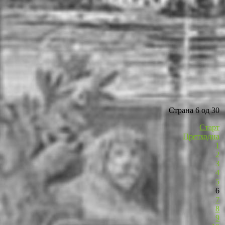
Страна 6 од 30
Старт
Претходна
1
2
3
4
5
6
7
8
9