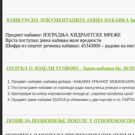
КОНКУРСНА ДОКУМЕНТАЦИЈА ЈАВНА НАБАВКА бр. 
Предмет набавке: ИЗГРАДЊА ХИДРАНТСКЕ МРЕЖЕ
Врста поступка: јавна набавка мале вредности
Шифра из општег речника набавки: 45343000 – радови на инс
ОДЛУКА О ДОДЕЛИ УГОВОРА - Јавна набавка бр. 20/2016
Предмет набавке: набавка добара - НАБАВКА УРБАНОГ МОБИЛИЈАРА. Ши
Поступак јавне набавке се спроводи ради закључења уговора о купопро
Критеријум за избор најповољније понуде је: „најнижа понуђена цена"
Предмет јавне набавке 20/2016 је обликован у две партије и то: ПА
ПОЗИВ ЗА ПОДНОШЕЊЕ ПОНУДЕ У ОТВОРЕНОМ ПОСТУПК