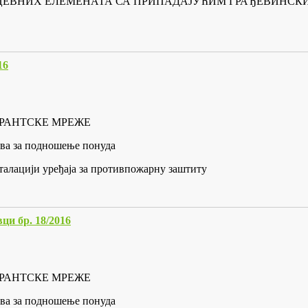
ЦЕВНИХ ЕЛЕМЕНАТА СА ПРИПАДАЈУЋИМ ГРАЂЕВИНСК
16
ИДРАНТСКЕ МРЕЖЕ
ива за подношење понуда
талацији уређаја за противпожарну заштиту
ци бр. 18/2016
ИДРАНТСКЕ МРЕЖЕ
ива за подношење понуда