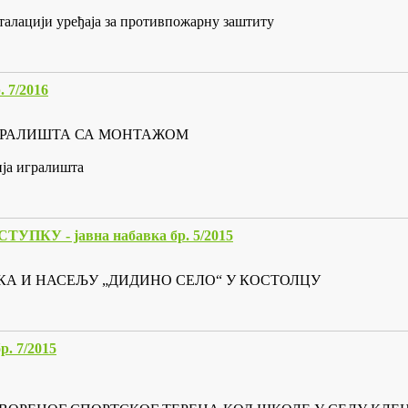
талацији уређаја за противпожарну заштиту
7/2016
 ИГРАЛИШТА СА МОНТАЖОМ
ија игралишта
У - јавна набавка бр. 5/2015
КА И НАСЕЉУ „ДИДИНО СЕЛО“ У КОСТОЛЦУ
 7/2015