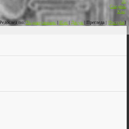
10
Следећа
Крај
Редослед по:
Подразумевано
|
Име
|
Датум
| Прегледа |
[Растуће
]