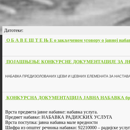
Датотеке:
О Б А В Е Ш Т Е Њ Е о закљученом уговору о јавној набав
ПОЈАШЊЕЊЕ КОНКУРСНЕ ДОКУМЕНТАЦИЈЕ ЗА ЈН 5
НАБАВКА ПРЕДИЗОЛОВАНИХ ЦЕВИ И ЦЕВНИХ ЕЛЕМЕНАТА ЗА НАСТАВ
КОНКУРСНА ДОКУМЕНТАЦИЈА ЈАВНА НАБАВКА бр. 
Врста предмета јавне набавке: набавка услуга.
Предмет набавке: НАБАВКА РАДИЈСКИХ УСЛУГА
Врста поступка: јавна набавка мале вредности
Шифра из општег речника набавки: 92210000 – радијске услу