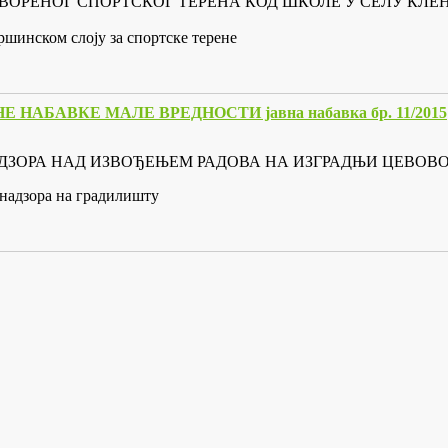
 ОТВОРЕНОГ СПОРТСКОГ ТЕРЕНА КОД ШКОЛЕ У СЕЛУ КЛ
шинском слоју за спортске терене
АБАВКЕ МАЛЕ ВРЕДНОСТИ јавна набавка бр. 11/2015
НОГ НАДЗОРА НАД ИЗВОЂЕЊЕМ РАДОВА НА ИЗГРАДЊИ ЦЕВ
 надзора на градилишту