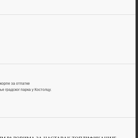
корпе за отпатке
е градског парка у Костолцу.