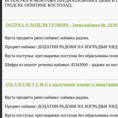
ИСПОРУКА И МОНТАЖА ПРЕДИЗОЛОВАНИХ ЦЕВИ И 
ГРАДСКЕ ОПШТИНЕ КОСТОЛАЦ.
ОДЛУКА О ДОДЕЛИ УГОВОРА - Јавна набавка бр. 18/20
Врста предмета јавне набавке: набавка радова.
Предмет набавке: ДОДАТНИ РАДОВИ НА ИЗГРАДЊИ Х
Врста поступка: преговарачки поступак без објављивања поз
Шифра из општег речника набавки: 45343000 – радови на инс
О Б А В Е Ш Т Е Њ Е о закљученом уговору о јавној набав
Врста предмета јавне набавке: набавка радова.
Предмет набавке: ДОДАТНИ РАДОВИ НА ИЗГРАДЊИ Х
Врста поступка: преговарачки поступак без објављивања поз