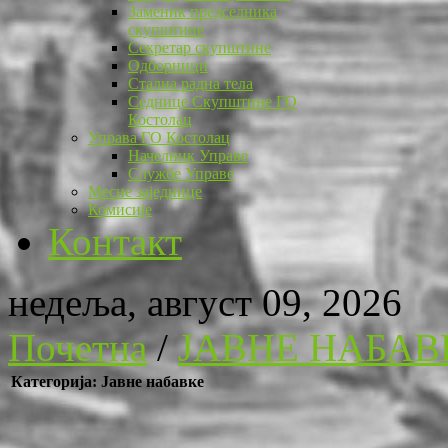
Заменик председника
скупштине
Секретар скупштине
Одборници
Стална радна тела
Седнице Скупштине ГО
Костолац
Управа ГО Костолац
Начелник Управе
Службе Управе
Месне заједнице
Комисије
Контакт
недеља, август 09, 2026
Почетна
/
ЈАВНЕ НАБАВ
Категорија: Јавне набавке