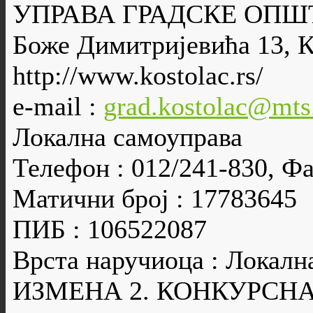
УПРАВА ГРАДСКЕ ОП
Боже Димитријевића 13, 
http://www.kostolac.rs/
e-mail :
grad.kostolac@mts
Локална самоуправа
Телефон : 012/241-830, Фа
Матични број : 17783645
ПИБ : 106522087
Врста наручиоца : Локалн
ИЗМЕНА 2. КОНКУРСН