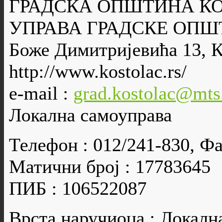
ГРАДСКА ОПШТИНА К
УПРАВА ГРАДСКЕ ОПШ
Боже Димитријевића 13, 
http://www.kostolac.rs/
e-mail :
grad.kostolac@mts
Локална самоуправа
Телефон : 012/241-830, Фа
Матични број : 17783645
ПИБ : 106522087
Врста наручиоца : Локалн