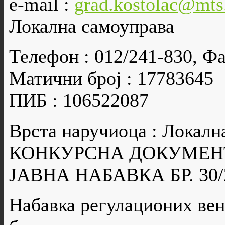
e-mail :
grad.kostolac@mts
Локална самоуправа
Телефон : 012/241-830, Фа
Матични број : 17783645
ПИБ : 106522087
Врста наручиоца : Локалн
КОНКУРСНА ДОКУМЕН
ЈАВНА НАБАВКА БР. 30/
Набавка регулационих вен