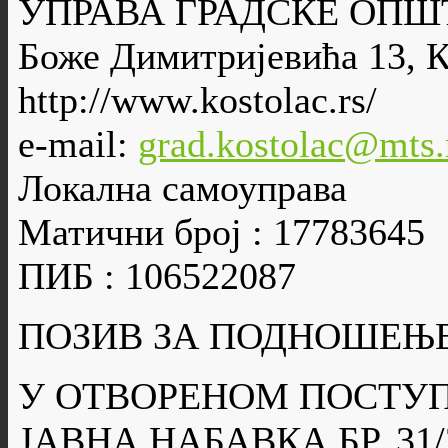
УПРАВА ГРАДСКЕ ОПШ
Боже Димитријевића 13, 
http://www.kostolac.rs/
e-mail:
grad.kostolac@mts.
Локална самоуправа
Матични број : 17783645
ПИБ : 106522087
ПОЗИВ ЗА ПОДНОШЕЊ
У ОТВОРЕНОМ ПОСТУ
ЈАВНА НАБАВКА БР. 31/