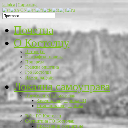
latinica
|
ћирилица
Почетна
O Костолцу
Историјат
Географски положај
Привреда
Градска општина
Грб Костолца
Важни датуми
Локална самоуправа
Председник ГО Костолац
Заменик председника ГО
Помоћник председника
ГО
Веће ГО Костолац
Скупштина ГО Костолац
Председник скупштине