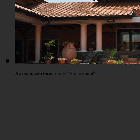
Плажа "Топољар" - Терени на песку
Археолошко назалиште "Viminacium"