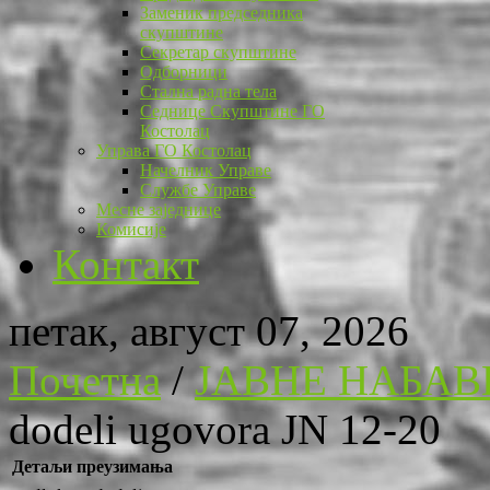
Заменик председника
скупштине
Секретар скупштине
Одборници
Стална радна тела
Седнице Скупштине ГО
Костолац
Управа ГО Костолац
Начелник Управе
Службе Управе
Месне заједнице
Комисије
Контакт
петак, август 07, 2026
Почетна
/
ЈАВНЕ НАБАВ
dodeli ugovora JN 12-20
Детаљи преузимања