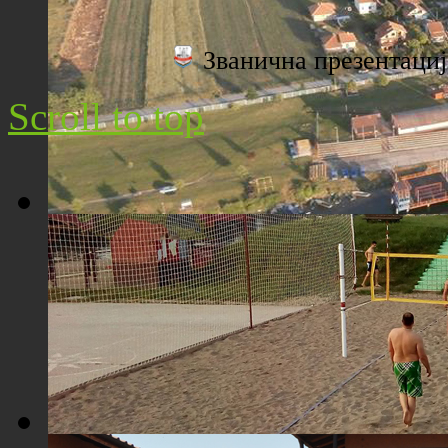
Плажа "Топољар" - Поглед са торња
Званична презентац
Scroll to top
Плажа "Топољар" - Поглед из ваздуха