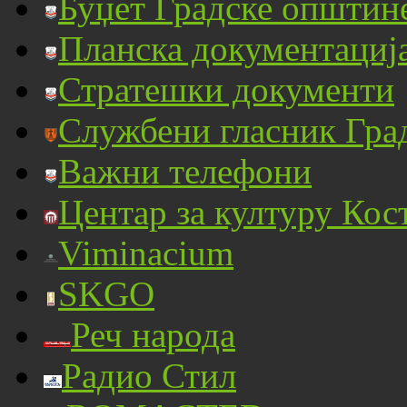
Буџет Градске општин
Планска документациј
Стратешки документи
Службени гласник Гра
Важни телефони
Центар за културу Кос
Viminacium
SKGO
Реч народа
Радио Стил