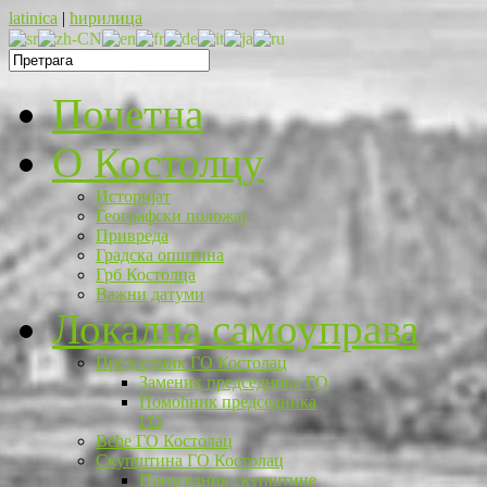
latinica
|
ћирилица
Почетна
O Костолцу
Историјат
Географски положај
Привреда
Градска општина
Грб Костолца
Важни датуми
Локална самоуправа
Председник ГО Костолац
Заменик председника ГО
Помоћник председника
ГО
Веће ГО Костолац
Скупштина ГО Костолац
Председник скупштине