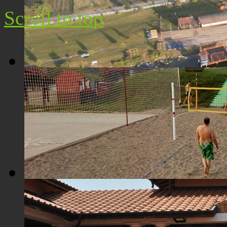
Scroll to top
Плажа "Топољар" - Поглед из ваздуха
Плажа "Топољар" - Терени на песку