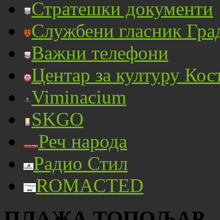
Стратешки документи
Службени гласник Гра
Важни телефони
Центар за културу Кос
Viminacium
SKGO
Реч народа
Радио Стил
ROMACTED
ПЛАЖА ТОПОЉАР