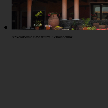
Археолошко назалиште "Viminacium"