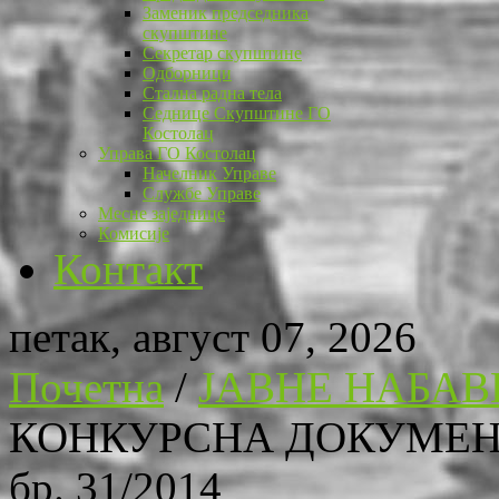
Заменик председника
скупштине
Секретар скупштине
Одборници
Стална радна тела
Седнице Скупштине ГО
Костолац
Управа ГО Костолац
Начелник Управе
Службе Управе
Месне заједнице
Комисије
Контакт
петак, август 07, 2026
Почетна
/
ЈАВНЕ НАБАВ
КОНКУРСНА ДОКУМЕНТ
бр. 31/2014