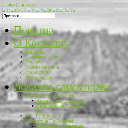
latinica
|
ћирилица
Почетна
O Костолцу
Историјат
Географски положај
Привреда
Градска општина
Грб Костолца
Важни датуми
Локална самоуправа
Председник ГО Костолац
Заменик председника ГО
Помоћник председника
ГО
Веће ГО Костолац
Скупштина ГО Костолац
Председник скупштине