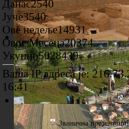
Данас
2540
Јуче
3540
Ове недеље
14931
Овог Месеца
20374
Археолошко налазиште "Viminacium"
Укупно
5028439
Ваша IP адреса је: 216.73
16:41
Плажа "Топољар" - Поглед са торња
Званична презентац