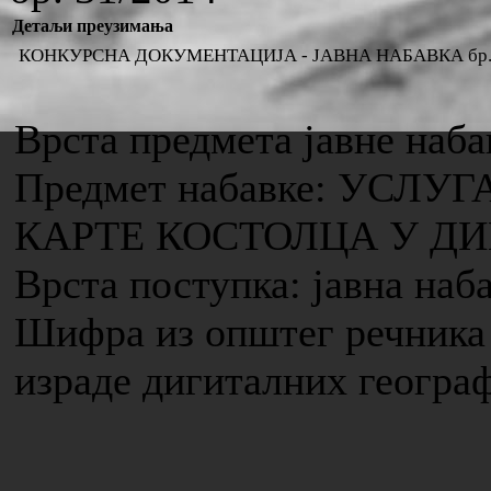
Детаљи преузимања
КОНКУРСНА ДОКУМЕНТАЦИЈА - ЈАВНА НАБАВКА бр. 
Врста предмета јавне наба
Предмет набавке: УСЛУ
КАРТЕ КОСТОЛЦА У Д
Врста поступка: јавна наб
Шифра из општег речника 
израде дигиталних геогра