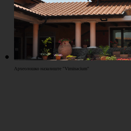
Плажа "Топољар" - Терени на песку
Археолошко назалиште "Viminacium"