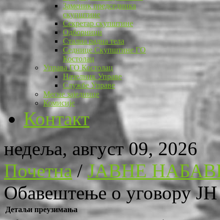
Заменик председника
скупштине
Секретар скупштине
Одборници
Стална радна тела
Седнице Скупштине ГО
Костолац
Управа ГО Костолац
Начелник Управе
Службе Управе
Месне заједнице
Комисије
Контакт
недеља, август 09, 2026
Почетна
/
ЈАВНЕ НАБАВ
Обавештење о уговору ЈН 
Детаљи преузимања