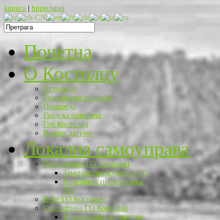
latinica
|
ћирилица
Почетна
O Костолцу
Историјат
Географски положај
Привреда
Градска општина
Грб Костолца
Важни датуми
Локална самоуправа
Председник ГО Костолац
Заменик председника ГО
Помоћник председника
ГО
Веће ГО Костолац
Скупштина ГО Костолац
Председник скупштине