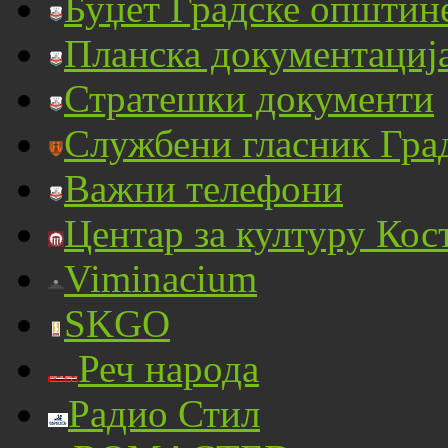
Буџет Градске општин
Планска документациј
Стратешки документи
Службени гласник Гра
Важни телефони
Центар за културу Кос
Viminacium
SKGO
Реч народа
Радио Стил