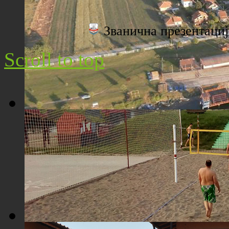
Плажа "Топољар" - Поглед са торња
Званична презентац
Scroll to top
Плажа "Топољар" - Поглед из ваздуха