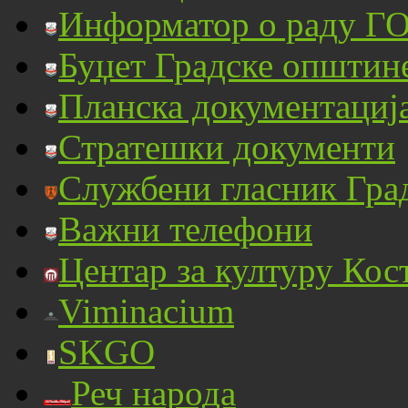
Информатор о раду ГО
Буџет Градске општин
Планска документациј
Стратешки документи
Службени гласник Гра
Важни телефони
Центар за културу Кос
Viminacium
SKGO
Реч народа