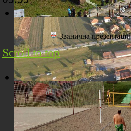
Плажа "Топољар" - Поглед са торња
Званична презентац
Scroll to top
Плажа "Топољар" - Поглед из ваздуха