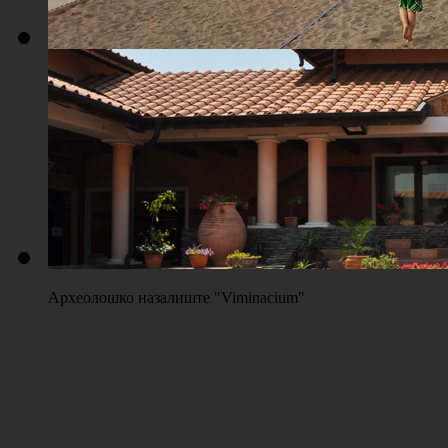
Плажа "Топољар" - Терени на песку
Археолошко назалиште "Viminacium"