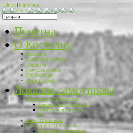
latinica
|
ћирилица
Почетна
O Костолцу
Историјат
Географски положај
Привреда
Градска општина
Грб Костолца
Важни датуми
Локална самоуправа
Председник ГО Костолац
Заменик председника ГО
Помоћник председника
ГО
Веће ГО Костолац
Скупштина ГО Костолац
Председник скупштине