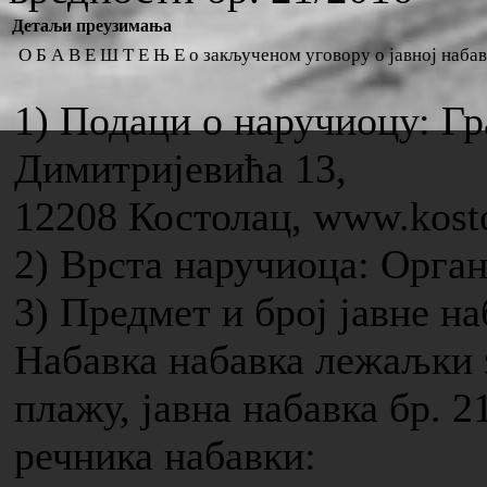
Детаљи преузимања
О Б А В Е Ш Т Е Њ Е о закљученом уговору о јавној наба
1) Подаци о наручиоцу: Г
Димитријевића 13,
12208 Костолац, www.kosto
2) Врста наручиоца: Орга
3) Предмет и број јавне на
Набавка набавка лежаљки 
плажу, јавна набавка бр. 
речника набавки: