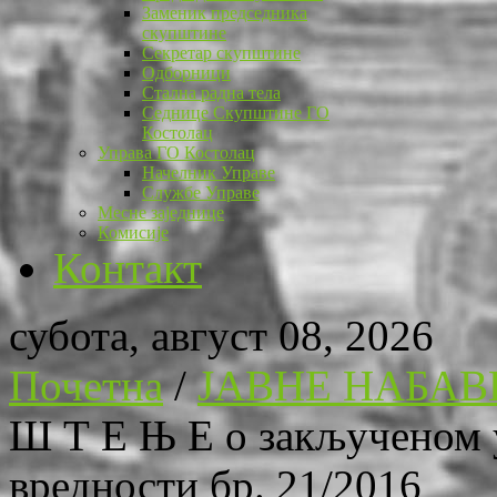
Заменик председника
скупштине
Секретар скупштине
Одборници
Стална радна тела
Седнице Скупштине ГО
Костолац
Управа ГО Костолац
Начелник Управе
Службе Управе
Месне заједнице
Комисије
Контакт
субота, август 08, 2026
Почетна
/
ЈАВНЕ НАБАВ
Ш Т Е Њ Е о закљученом у
вредности бр. 21/2016