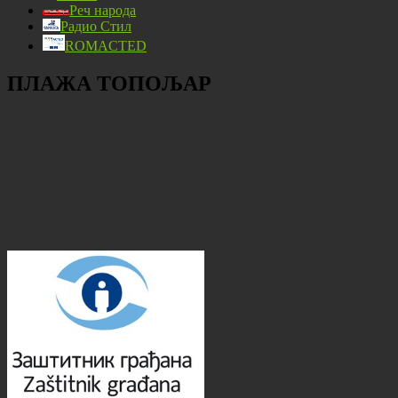
Реч народа
Радио Стил
ROMACTED
ПЛАЖА ТОПОЉАР