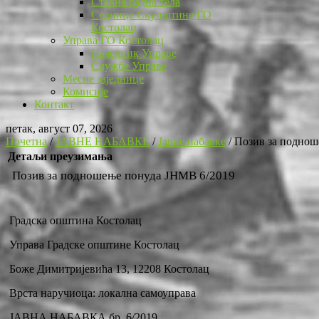
Стална радна тела
Седнице Скупштине ГО
Костолац
Управа ГО Костолац
Начелник Управе
Службе Управе
Месне заједнице
Комисије
Контакт
петак, август 07, 2026
Почетна
/
ЈАВНЕ НАБАВКЕ
/
Јавне набавке
/
Позив за поднош
Детаљи преузимања
Позив за подношење понуда ЈНМВ 6/2019
Градска општина Костолац
Управа Градске општине Костолац
Боже Димитријевића 13, 12208 Костолац
Врста наручиоца: локална самоуправа
ЈАВНА НАБАВКА бр. 6/2019