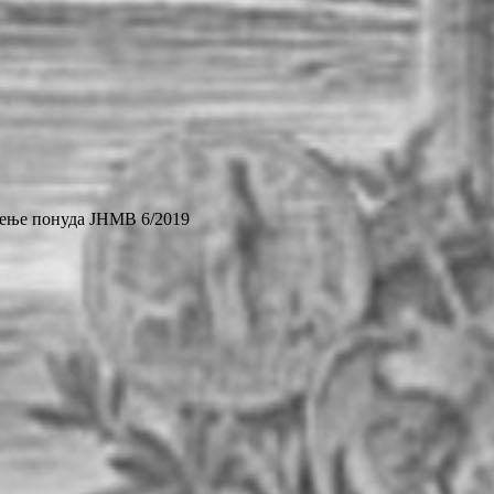
ење понуда ЈНМВ 6/2019