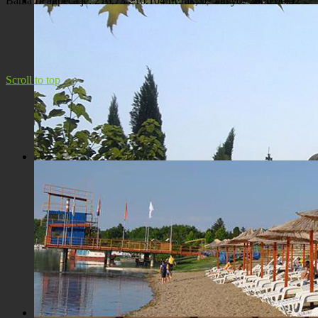
Ваша IP адреса је: 216.73.216.104
петак, 07 август 2026 06:52
Панорама Костолца
Scroll to top
Црква Св. Максима исповедника