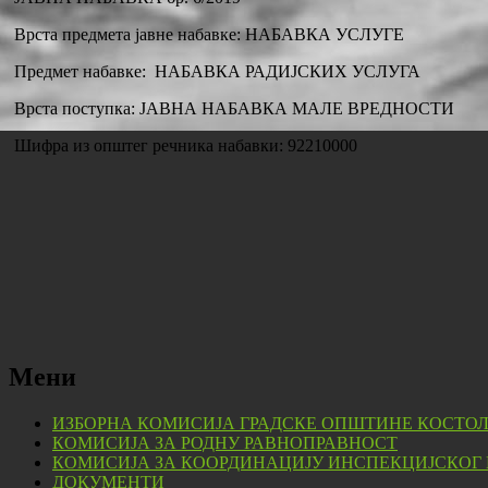
Врста предмета јавне набавке: НАБАВКА УСЛУГЕ
Предмет набавке: НАБАВКА РАДИЈСКИХ УСЛУГА
Врста поступка: ЈАВНА НАБАВКА МАЛЕ ВРЕДНОСТИ
Шифра из општег речника набавки: 92210000
Мени
ИЗБОРНА КОМИСИЈА ГРАДСКЕ ОПШТИНЕ КОСТО
КОМИСИЈА ЗА РОДНУ РАВНОПРАВНОСТ
КОМИСИЈА ЗА КООРДИНАЦИЈУ ИНСПЕКЦИЈСКОГ
ДОКУМЕНТИ