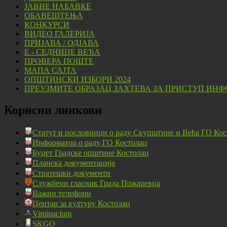
ЈАВНЕ НАБАВКЕ
ОБАВЕШТЕЊА
КОНКУРСИ
ВИДЕО ГАЛЕРИЈА
ПРИЈАВА / ОДЈАВА
Е - СЕДНИЦЕ ВЕЋА
ПРОВЕРА ПОШТЕ
МАПА САЈТА
ОПШТИНСКИ ИЗБОРИ 2024
ПРЕУЗМИТЕ ОБРАЗАЦ ЗАХТЕВА ЗА ПРИСТУП ИНФ
Корисни линкови
Статут и пословници о раду Скупштине и Већа ГО Кос
Информатор о раду ГО Костолац
Буџет Градске општине Костолац
Планска документација
Стратешки документи
Службени гласник Града Пожаревца
Важни телефони
Центар за културу Костолац
Viminacium
SKGO