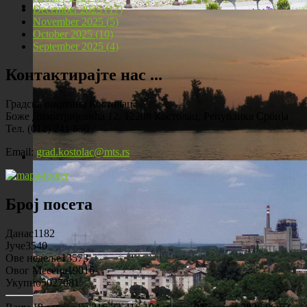
December 2025 (17)
November 2025 (5)
Локомотива у центру Костолца
October 2025 (10)
September 2025 (4)
Контактирајте нас ...
Градска општина Костолац
Боже Димитријевића 12, 12208 Костолац, Република Србија
Тел. (012) 241 830
Email:
grad.kostolac@mts.rs
Костолац на Дунаву
Број посета
Данас
1182
Јуче
3540
Ове недеље
13573
Овог Месеца
19016
Укупно
5027081