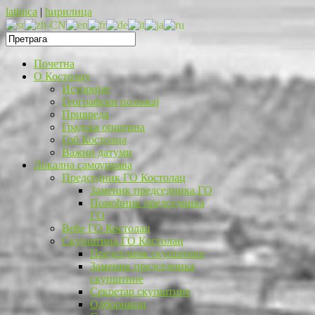
latinica
|
ћирилица
Почетна
O Костолцу
Историјат
Географски положај
Привреда
Градска општина
Грб Костолца
Важни датуми
Локална самоуправа
Председник ГО Костолац
Заменик председника ГО
Помоћник председника
ГО
Веће ГО Костолац
Скупштина ГО Костолац
Председник скупштине
Заменик председника
скупштине
Секретар скупштине
Одборници