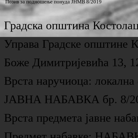
Позив за подношење понуда ЈНМВ 8/2019
Градска општина Костола
Управа Градске општине 
Боже Димитријевића 13, 1
Врста наручиоца: локална
ЈАВНА НАБАВКА бр. 8/2
Врста предмета јавне н
Предмет набавке: НАБА