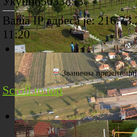
Укупно
5033853
Ваша IP адреса је: 216.73.
11:20
Плажа "Топољар" - Поглед са торња
Званична презентац
Scroll to top
Плажа "Топољар" - Поглед из ваздуха