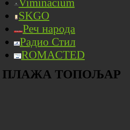
Viminacium
SKGO
Реч народа
Радио Стил
ROMACTED
ПЛАЖА ТОПОЉАР