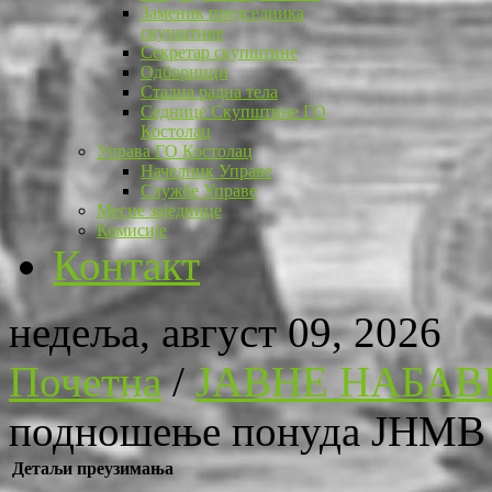
Заменик председника
скупштине
Секретар скупштине
Одборници
Стална радна тела
Седнице Скупштине ГО
Костолац
Управа ГО Костолац
Начелник Управе
Службе Управе
Месне заједнице
Комисије
Контакт
недеља, август 09, 2026
Почетна
/
ЈАВНЕ НАБАВ
подношење понуда ЈНМВ 
Детаљи преузимања