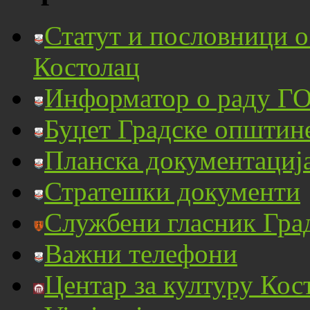
Статут и пословници 
Костолац
Информатор о раду ГО
Буџет Градске општин
Планска документациј
Стратешки документи
Службени гласник Гра
Важни телефони
Центар за културу Кос