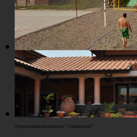
Плажа "Топољар" - Терени на песку
Археолошко назалиште "Viminacium"