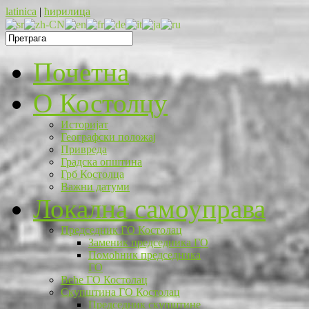
latinica
|
ћирилица
Почетна
O Костолцу
Историјат
Географски положај
Привреда
Градска општина
Грб Костолца
Важни датуми
Локална самоуправа
Председник ГО Костолац
Заменик председника ГО
Помоћник председника
ГО
Веће ГО Костолац
Скупштина ГО Костолац
Председник скупштине