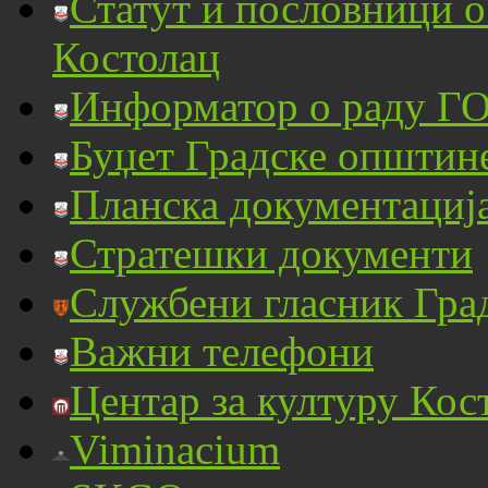
Статут и пословници 
Костолац
Информатор о раду ГО
Буџет Градске општин
Планска документациј
Стратешки документи
Службени гласник Гра
Важни телефони
Центар за културу Кос
Viminacium