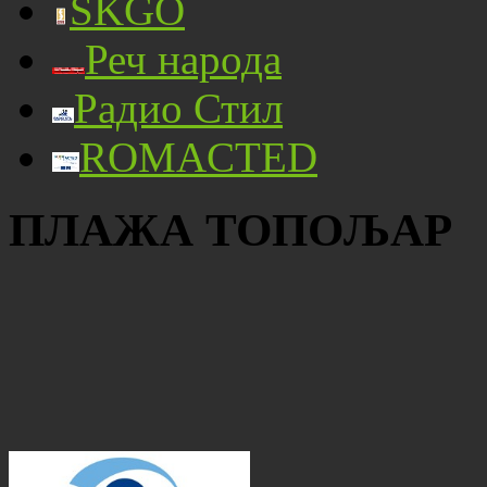
SKGO
Реч народа
Радио Стил
ROMACTED
ПЛАЖА ТОПОЉАР