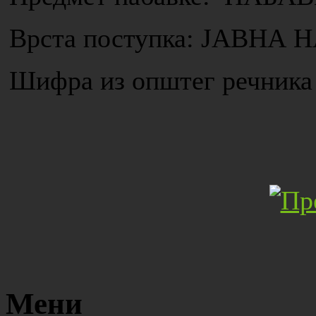
Врста поступка: ЈАВН
Шифра из општег речника 
Мени