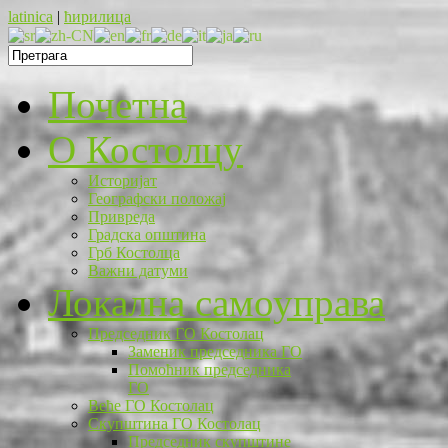
latinica
|
ћирилица
Почетна
O Костолцу
Историјат
Географски положај
Привреда
Градска општина
Грб Костолца
Важни датуми
Локална самоуправа
Председник ГО Костолац
Заменик председника ГО
Помоћник председника
ГО
Веће ГО Костолац
Скупштина ГО Костолац
Председник скупштине