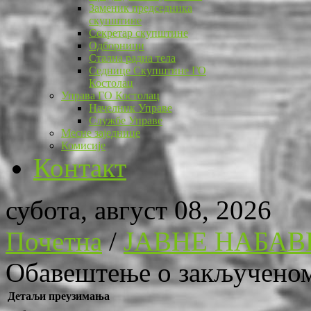
Заменик председника
скупштине
Секретар скупштине
Одборници
Стална радна тела
Седнице Скупштине ГО
Костолац
Управа ГО Костолац
Начелник Управе
Службе Управе
Месне заједнице
Комисије
Контакт
субота, август 08, 2026
Почетна
/
ЈАВНЕ НАБАВ
Обавештење о закљученом
Детаљи преузимања