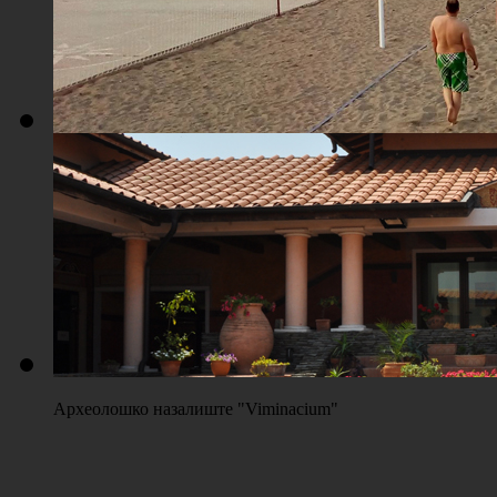
Плажа "Топољар" - Терени на песку
Археолошко назалиште "Viminacium"