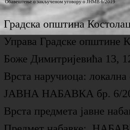
Обавештење о закљученом уговору о ЈНМВ 6/2019
Градска општина Костола
Управа Градске општине 
Боже Димитријевића 13, 1
Врста наручиоца: локална
ЈАВНА НАБАВКА бр. 6/2
Врста предмета јавне н
Предмет набавке: НАБ