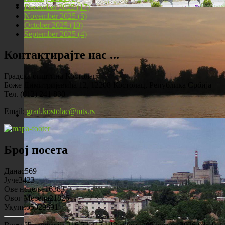
December 2025 (17)
November 2025 (5)
Локомотива у центру Костолца
October 2025 (10)
September 2025 (4)
Контактирајте нас ...
Градска општина Костолац
Боже Димитријевића 12, 12208 Костолац, Република Србија
Тел. (012) 241 830
Email:
grad.kostolac@mts.rs
Костолац на Дунаву
Број посета
Данас
569
Јуче
3423
Ове недеље
16383
Овог Месеца
21826
Укупно
5029891