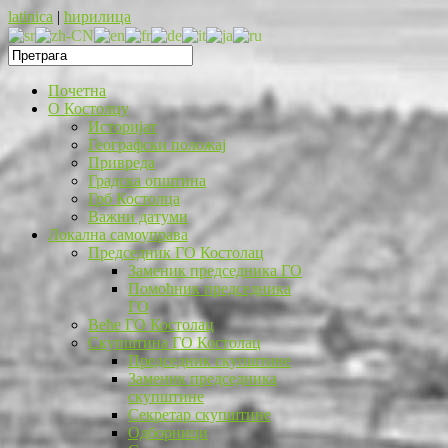
latinica
|
ћирилица
Почетна
O Костолцу
Историјат
Географски положај
Привреда
Градска општина
Грб Костолца
Важни датуми
Локална самоуправа
Председник ГО Костолац
Заменик председника ГО
Помоћник председника
ГО
Веће ГО Костолац
Скупштина ГО Костолац
Председник скупштине
Заменик председника
скупштине
Секретар скупштине
Одборници