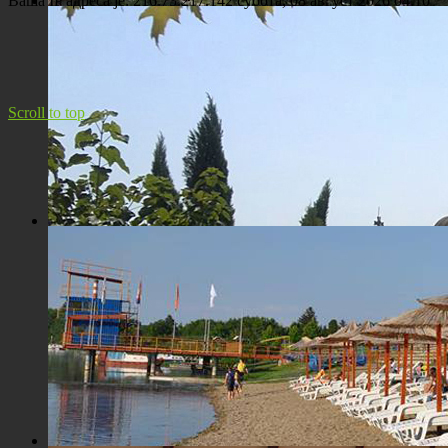
Ваша IP адреса је: 216.73.217.142
субота, 08 август 2026 04:10
Панорама Костолца
Scroll to top
Црква Св. Максима исповедника