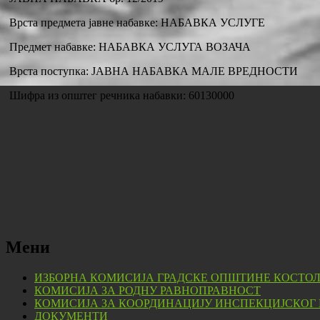
Врста предмета јавне набавке: НАБАВКА УСЛУГЕ
Предмет набавке: НАБАВКА УСЛУГА ВОЗАЧА
Врста поступка: ЈАВНА НАБАВКА МАЛЕ ВРЕДНОСТИ
Шифра из општег речника набавки: 60130000
Мени
ИЗБОРНА КОМИСИЈА ГРАДСКЕ ОПШТИНЕ КОСТО
КОМИСИЈА ЗА РОДНУ РАВНОПРАВНОСТ
КОМИСИЈА ЗА КООРДИНАЦИЈУ ИНСПЕКЦИЈСКОГ
ДОКУМЕНТИ