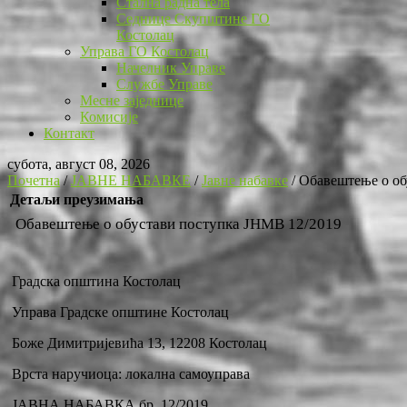
Стална радна тела
Седнице Скупштине ГО
Костолац
Управа ГО Костолац
Начелник Управе
Службе Управе
Месне заједнице
Комисије
Контакт
субота, август 08, 2026
Почетна
/
ЈАВНЕ НАБАВКЕ
/
Јавне набавке
/
Обавештење о об
Детаљи преузимања
Обавештење о обустави поступка ЈНМВ 12/2019
Градска општина Костолац
Управа Градске општине Костолац
Боже Димитријевића 13, 12208 Костолац
Врста наручиоца: локална самоуправа
ЈАВНА НАБАВКА бр. 12/2019