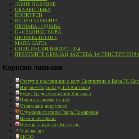
ЈАВНЕ НАБАВКЕ
ОБАВЕШТЕЊА
КОНКУРСИ
ВИДЕО ГАЛЕРИЈА
ПРИЈАВА / ОДЈАВА
Е - СЕДНИЦЕ ВЕЋА
ПРОВЕРА ПОШТЕ
МАПА САЈТА
ОПШТИНСКИ ИЗБОРИ 2024
ПРЕУЗМИТЕ ОБРАЗАЦ ЗАХТЕВА ЗА ПРИСТУП ИНФ
Корисни линкови
Статут и пословници о раду Скупштине и Већа ГО Кос
Информатор о раду ГО Костолац
Буџет Градске општине Костолац
Планска документација
Стратешки документи
Службени гласник Града Пожаревца
Важни телефони
Центар за културу Костолац
Viminacium
SKGO