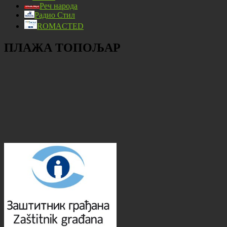
Реч народа
Радио Стил
ROMACTED
ПЛАЖА ТОПОЉАР